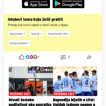
Odaberi temu koju želiš pratiti
Primaj sve nove vijesti o temi i budi u tijeku
liga prvaka
leipzig
manchester city
erling haaland
9
51