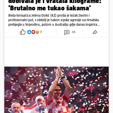
dobivala je i vraćala kilograme:
'Brutalno me tukao šakama'
Bivša tenisačica Jelena Dokić (42) prošla je težak životni i
profesionalni put, s obitelji je nakon srpske agresije na Hrvatsku
prebjegla u Vojvodinu, potom u Australiju gdje danas inspirira
mnoge
17
48