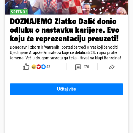
SRETNO!
DOZNAJEMO Zlatko Dalić donio
odluku o nastavku karijere. Evo
koju će reprezentaciju preuzeti!
Donedavni izbornik 'vatrenih' postati će treći Hrvat koji će voditi
Ujedinjene Arapske Emirate za koje će debitirati 24. rujna protiv
Jemena. Već u drugom susretu ga čeka - Hrvat na klupi Bahreina!
43
176
Učitaj više