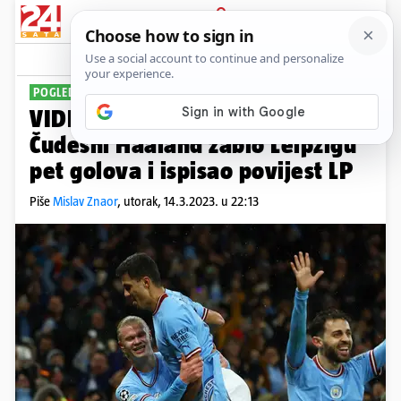
PRIJAVA
Sport
Komentari
51
POGLEDAJTE GOLOVE
VIDEO Čovjek nije normalan!
Čudesni Haaland zabio Leipzigu
pet golova i ispisao povijest LP
Piše
Mislav Znaor
,
utorak, 14.3.2023. u 22:13