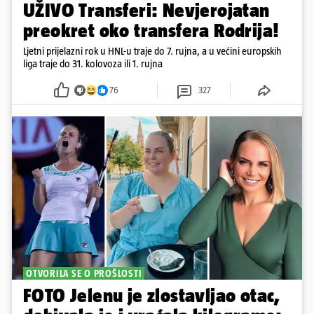
UŽIVO Transferi: Nevjerojatan
preokret oko transfera Rodrija!
Ljetni prijelazni rok u HNL-u traje do 7. rujna, a u većini europskih
liga traje do 31. kolovoza ili 1. rujna
76
327
OTVORILA SE O PROŠLOSTI
FOTO Jelenu je zlostavljao otac,