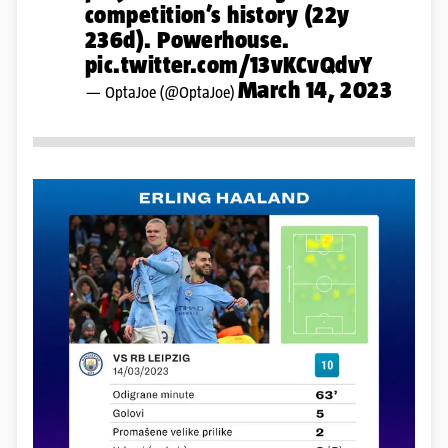
competition’s history (22y
236d). Powerhouse.
pic.twitter.com/13vKCvQdvY
March 14, 2023
— OptaJoe (@OptaJoe)