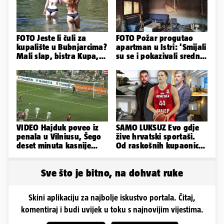
FOTO Jeste li čuli za
FOTO Požar progutao
kupalište u Bubnjarcima?
apartman u Istri: 'Smijali
Mali slap, bistra Kupa,
su se i pokazivali srednji
šumski hlad - prava
prst dok je kuća gorjela'
idila!
VIDEO Hajduk poveo iz
SAMO LUKSUZ Evo gdje
penala u Vilniusu, Šego
žive hrvatski sportaši.
deset minuta kasnije
Od raskošnih kupaonica
promašio drugi
pa do privatnog kina
Sve što je bitno, na dohvat ruke
Skini aplikaciju za najbolje iskustvo portala. Čitaj,
komentiraj i budi uvijek u toku s najnovijim vijestima.