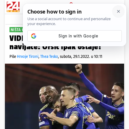
PRIJAVA
Sport
Komentari
116
NIŠTA OD TRANSFERA
VIDEO Dinamo zaintrigirao
navijače: Oršić ipak ostaje!
Piše
Hrvoje Tironi
,
Thea Tesko
,
subota, 29.1.2022. u 10:11