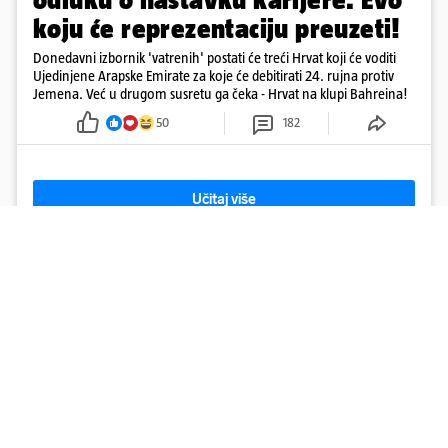
koju će reprezentaciju preuzeti!
Donedavni izbornik 'vatrenih' postati će treći Hrvat koji će voditi
Ujedinjene Arapske Emirate za koje će debitirati 24. rujna protiv
Jemena. Već u drugom susretu ga čeka - Hrvat na klupi Bahreina!
50
182
Učitaj više