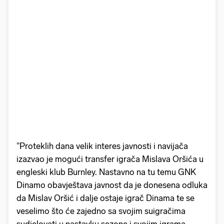
"Proteklih dana velik interes javnosti i navijača
izazvao je mogući transfer igrača Mislava Oršića u
engleski klub Burnley. Nastavno na tu temu GNK
Dinamo obavještava javnost da je donesena odluka
da Mislav Oršić i dalje ostaje igrač Dinama te se
veselimo što će zajedno sa svojim suigračima
sudjelovati u nastavku sezone i svojim igrama