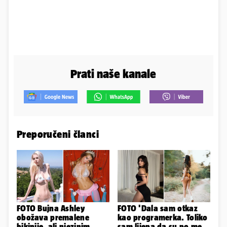
Prati naše kanale
Preporučeni članci
FOTO Bujna Ashley
FOTO 'Dala sam otkaz
obožava premalene
kao programerka. Toliko
bikinije, ali njezinim
sam lijepa da su po meni