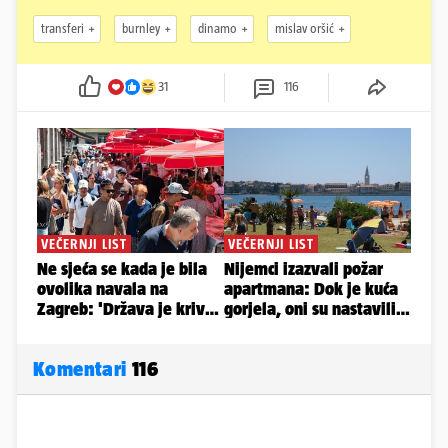
transferi
burnley
dinamo
mislav oršić
31
116
Komentari
116