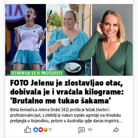
OTVORILA SE O PROŠLOSTI
FOTO Jelenu je zlostavljao otac,
dobivala je i vraćala kilograme:
'Brutalno me tukao šakama'
Bivša tenisačica Jelena Dokić (42) prošla je težak životni i
profesionalni put, s obitelji je nakon srpske agresije na Hrvatsku
prebjegla u Vojvodinu, potom u Australiju gdje danas inspirira
mnoge
17
49