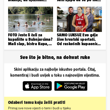
fanovima to uopće ne
napravili lutku'
smeta
FOTO Jeste li čuli za
SAMO LUKSUZ Evo gdje
kupalište u Bubnjarcima?
žive hrvatski sportaši.
Mali slap, bistra Kupa,
Od raskošnih kupaonica
šumski hlad - prava
pa do privatnog kina
idila!
Sve što je bitno, na dohvat ruke
Skini aplikaciju za najbolje iskustvo portala. Čitaj,
komentiraj i budi uvijek u toku s najnovijim vijestima.
Odaberi temu koju želiš pratiti
Primaj sve nove vijesti o temi i budi u tijeku