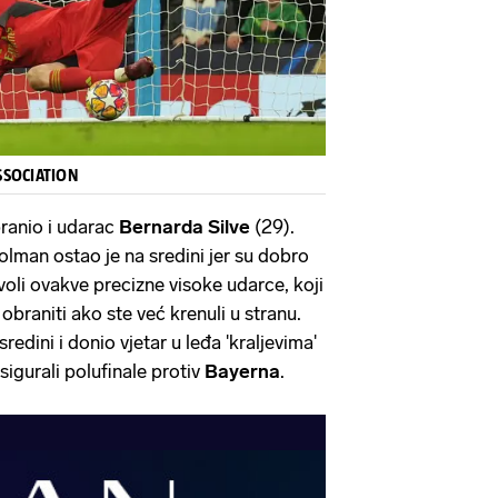
ASSOCIATION
branio i udarac
Bernarda Silve
(29).
lman ostao je na sredini jer su dobro
 voli ovakve precizne visoke udarce, koji
e obraniti ako ste već krenuli u stranu.
redini i donio vjetar u leđa 'kraljevima'
 osigurali polufinale protiv
Bayerna
.