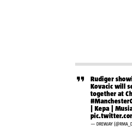
Rudiger showi
Kovacic will s
together at C
#ManchesterC
| Kepa | Musi
pic.twitter.
— DREWJAY (@RMA_D