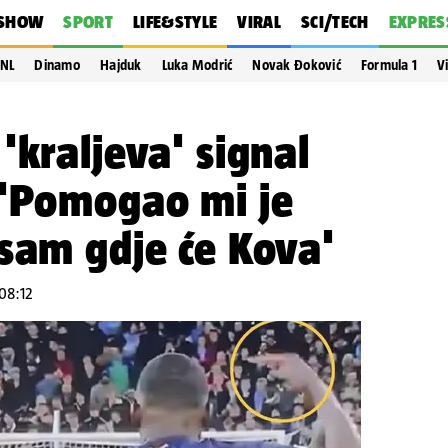
SHOW
SPORT
LIFE&STYLE
VIRAL
SCI/TECH
EXPRES
NL
Dinamo
Hajduk
Luka Modrić
Novak Đoković
Formula 1
V
'kraljeva' signal
 'Pomogao mi je
sam gdje će Kova'
 08:12