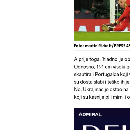
Foto: martin Rickett/PRESS 
A prije toga, 'hladno' je o
Odnosno, 191 cm visoki go
skautirali Portugalca koji
su dosta slabi i teško ih j
No, Ukrajinac je ostao na s
koji su kasnije bili mirni i