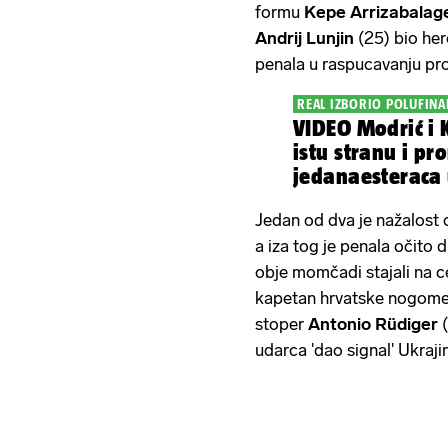
formu
Kepe Arrizabalag
Andrij Lunjin
(25) bio her
penala u raspucavanju pr
REAL IZBORIO POLUFINA
VIDEO Modrić i 
istu stranu i pro
jedanaesteraca 
Jedan od dva je nažalost
a iza tog je penala očito
obje momčadi stajali na ce
kapetan hrvatske nogome
stoper
Antonio Rüdiger
udarca 'dao signal' Ukraji