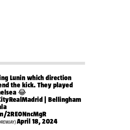
ng Lunin which direction
end the kick. They played
helsea 😂
ityRealMadrid
| Bellingham
ala
com/2RE0NncMgR
April 18, 2024
REWJAY)