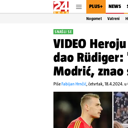
PLUS+
NEWS
Nogomet
Vatreni
H
SNAŠLI SE
VIDEO Heroju 
dao Rüdiger:
Modrić, znao 
Piše
Fabijan Hrnčić
,
četvrtak, 18.4.2024. u