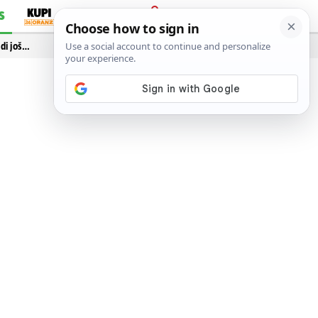
S
PRIJAVA
idi još…