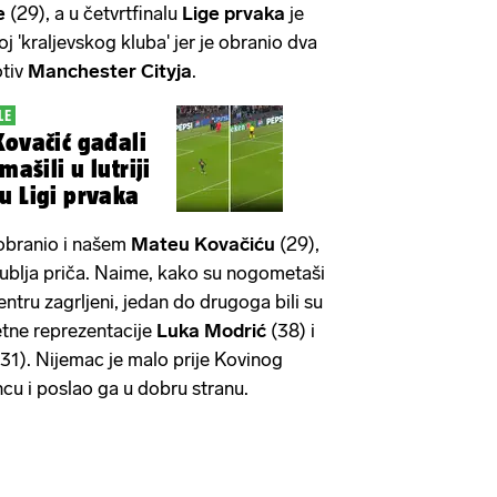
e
(29), a u četvrtfinalu
Lige prvaka
je
oj 'kraljevskog kluba' jer je obranio dva
otiv
Manchester Cityja
.
LE
Kovačić gađali
mašili u lutriji
u Ligi prvaka
 obranio i našem
Mateu Kovačiću
(29),
 dublja priča. Naime, kako su nogometaši
ntru zagrljeni, jedan do drugoga bili su
tne reprezentacije
Luka Modrić
(38) i
(31). Nijemac je malo prije Kovinog
ncu i poslao ga u dobru stranu.