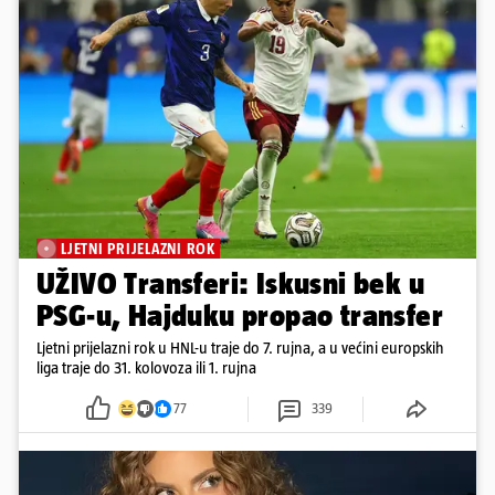
LJETNI PRIJELAZNI ROK
UŽIVO Transferi: Iskusni bek u
PSG-u, Hajduku propao transfer
Ljetni prijelazni rok u HNL-u traje do 7. rujna, a u većini europskih
liga traje do 31. kolovoza ili 1. rujna
77
339