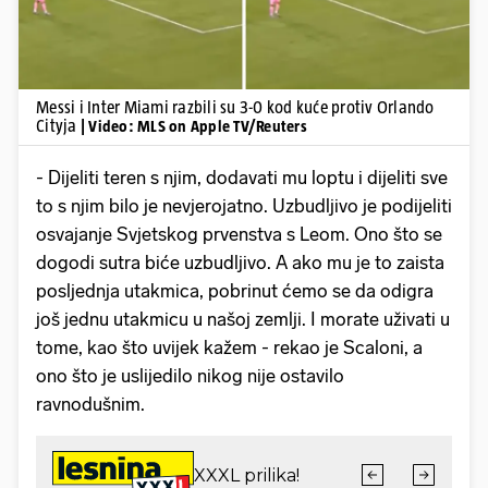
Messi i Inter Miami razbili su 3-0 kod kuće protiv Orlando
Cityja
| Video: MLS on Apple TV/Reuters
- Dijeliti teren s njim, dodavati mu loptu i dijeliti sve
to s njim bilo je nevjerojatno. Uzbudljivo je podijeliti
osvajanje Svjetskog prvenstva s Leom. Ono što se
dogodi sutra biće uzbudljivo. A ako mu je to zaista
posljednja utakmica, pobrinut ćemo se da odigra
još jednu utakmicu u našoj zemlji. I morate uživati u
tome, kao što uvijek kažem - rekao je Scaloni, a
ono što je uslijedilo nikog nije ostavilo
ravnodušnim.