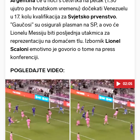
Argentina
će u noći s četvrtka na petak (1.30
ujutro po hrvatskom vremenu) dočekati Venezuelu
u 17. kolu kvalifikacija za
Svjetsko prvenstvo
.
"Gaučosi" su osigurali plasman na SP, a ovo će
Lionelu Messiju biti posljednja utakmica za
reprezentaciju na domaćem tlu. Izbornik
Lionel
Scaloni
emotivno je govorio o tome na press
konferenciji.
POGLEDAJTE VIDEO:
02:05
Pokretanje videa...