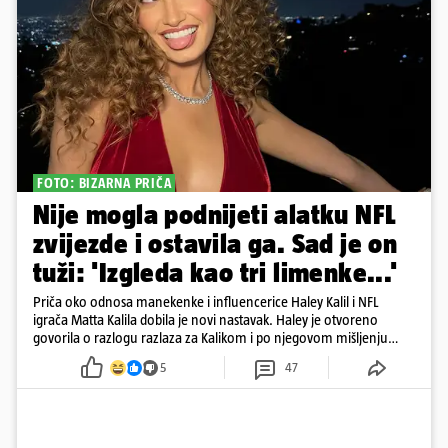
FOTO: BIZARNA PRIČA
Nije mogla podnijeti alatku NFL
zvijezde i ostavila ga. Sad je on
tuži: 'Izgleda kao tri limenke...'
Priča oko odnosa manekenke i influencerice Haley Kalil i NFL
igrača Matta Kalila dobila je novi nastavak. Haley je otvoreno
govorila o razlogu razlaza za Kalikom i po njegovom mišljenju
prešla granicu dobrog ukusa
5
47