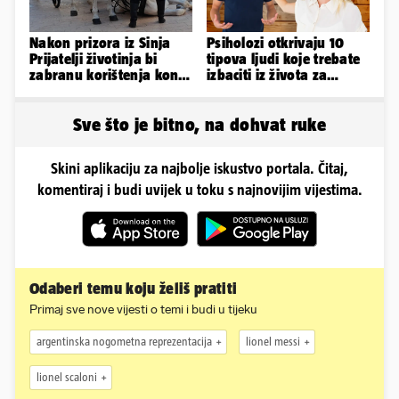
Nakon prizora iz Sinja
Psiholozi otkrivaju 10
Prijatelji životinja bi
tipova ljudi koje trebate
zabranu korištenja konja
izbaciti iz života za
za vuču turističkih kočija
vlastito dobro
Sve što je bitno, na dohvat ruke
Skini aplikaciju za najbolje iskustvo portala. Čitaj,
komentiraj i budi uvijek u toku s najnovijim vijestima.
Odaberi temu koju želiš pratiti
Primaj sve nove vijesti o temi i budi u tijeku
argentinska nogometna reprezentacija
lionel messi
lionel scaloni