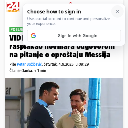
PRIJAVA
Sport
Komentari
7
POSLJEDNJA DOMAĆA UTAKMICA
VIDEO Izbornik Argentine
rasplakao novinara odgovorom
na pitanje o oproštaju Messija
Piše
Petar Božičević
,
četvrtak, 4.9.2025. u 09:29
Čitanje članka: < 1 min