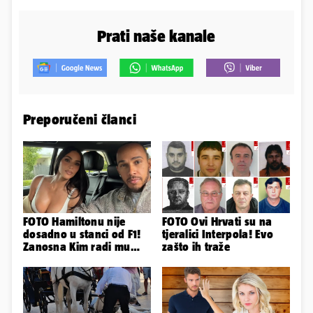
Prati naše kanale
Preporučeni članci
FOTO Hamiltonu nije
FOTO Ovi Hrvati su na
dosadno u stanci od F1!
tjeralici Interpola! Evo
Zanosna Kim radi mu
zašto ih traže
društvo kroz ljetne
vrućine