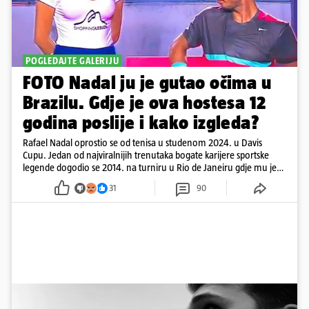
POGLEDAJTE GALERIJU
FOTO Nadal ju je gutao očima u
Brazilu. Gdje je ova hostesa 12
godina poslije i kako izgleda?
Rafael Nadal oprostio se od tenisa u studenom 2024. u Davis
Cupu. Jedan od najviralnijih trenutaka bogate karijere sportske
legende dogodio se 2014. na turniru u Rio de Janeiru gdje mu je
pažnju odvlačila ljepotica iza klupe
31
90