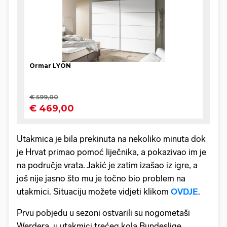
Utakmica je bila prekinuta na nekoliko minuta dok
je Hrvat primao pomoć liječnika, a pokazivao im je
na područje vrata. Jakić je zatim izašao iz igre, a
još nije jasno što mu je točno bio problem na
utakmici. Situaciju možete vidjeti klikom
OVDJE
.
Prvu pobjedu u sezoni ostvarili su nogometaši
Werdera, u utakmici trećeg kola Bundeslige