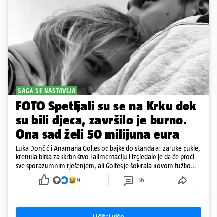
SAGA SE NASTAVLJA
FOTO Spetljali su se na Krku dok
su bili djeca, završilo je burno.
Ona sad želi 50 milijuna eura
Luka Dončić i Anamaria Goltes od bajke do skandala: zaruke pukle,
krenula bitka za skrbništvo i alimentaciju i izgledalo je da će proći
sve sporazumnim rješenjem, ali Goltes je šokirala novom tužbom
u Sloveniji
9
36
Učitaj više