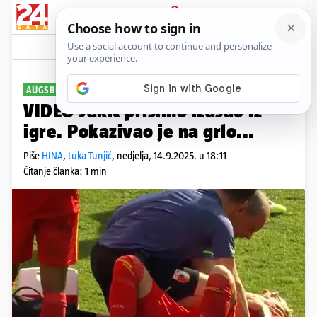
PRIJAVA
Sport
Komentari
0
AUGSBURG IZGUBIO
VIDEO Jakić prisilno izašao iz
igre. Pokazivao je na grlo...
Piše
HINA
,
Luka Tunjić
,
nedjelja, 14.9.2025. u 18:11
Čitanje članka: 1 min