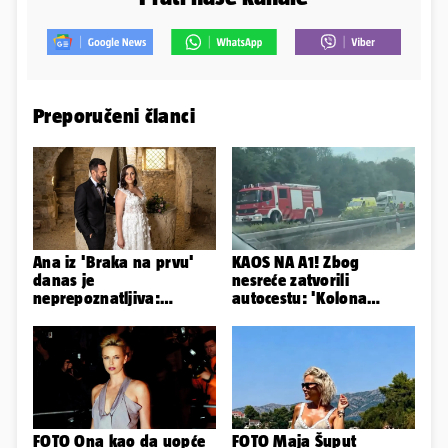
Preporučeni članci
Ana iz 'Braka na prvu'
KAOS NA A1! Zbog
danas je
nesreće zatvorili
neprepoznatljiva:
autocestu: 'Kolona
Odselila je iz Hrvatske, a
prema Zagrebu je oko 9
ovako sad izgleda
km...'
FOTO Ona kao da uopće
FOTO Maja Šuput