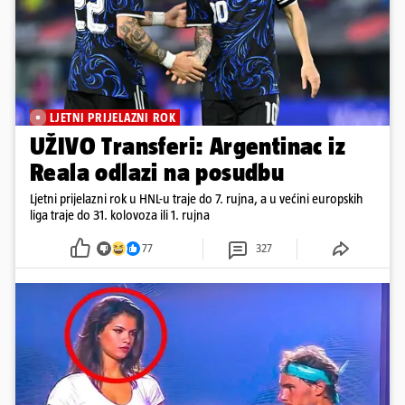
LJETNI PRIJELAZNI ROK
UŽIVO Transferi: Argentinac iz
Reala odlazi na posudbu
Ljetni prijelazni rok u HNL-u traje do 7. rujna, a u većini europskih
liga traje do 31. kolovoza ili 1. rujna
77
327