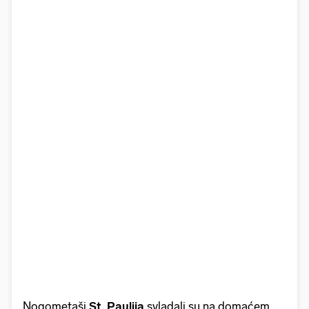
Nogometaši
St
.
Paulija
svladali su na domaćem