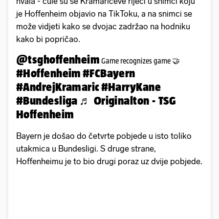
hvala - čule su se Kramarićeve riječi u snimci koju
je Hoffenheim objavio na TikToku, a na snimci se
može vidjeti kako se dvojac zadržao na hodniku
kako bi popričao.
@tsghoffenheim
Game recognizes game 🤝
#Hoffenheim
#FCBayern
#AndrejKramaric
#HarryKane
#Bundesliga
♬ Originalton - TSG
Hoffenheim
Bayern je došao do četvrte pobjede u isto toliko
utakmica u Bundesligi. S druge strane,
Hoffenheimu je to bio drugi poraz uz dvije pobjede.