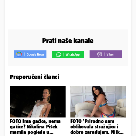
Prati naše kanale
Preporučeni članci
FOTO Ima gaćice, nema
FOTO 'Prirodno sam
gaćice? Nikolina Pišek
oblikovala stražnjicu i
mamila poglede u
dobro zarađujem. Nitko