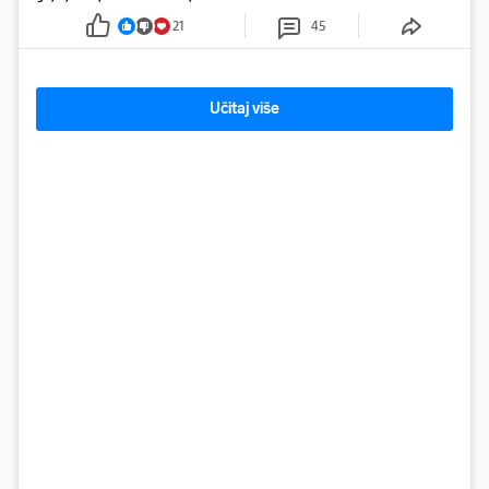
21
45
Učitaj više