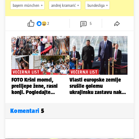
bayern münchen
andrej kramarić
bundesliga
2
5
Komentari
5