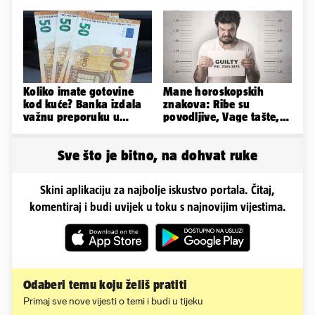
poluprozirnom
ne vjeruje da je prava'
kombinezonu
Koliko imate gotovine
Mane horoskopskih
kod kuće? Banka izdala
znakova: Ribe su
važnu preporuku u
povodljive, Vage tašte,
slučaju rata
Jarci komplicirani, Lav
sebičan...
Sve što je bitno, na dohvat ruke
Skini aplikaciju za najbolje iskustvo portala. Čitaj,
komentiraj i budi uvijek u toku s najnovijim vijestima.
Odaberi temu koju želiš pratiti
Primaj sve nove vijesti o temi i budi u tijeku