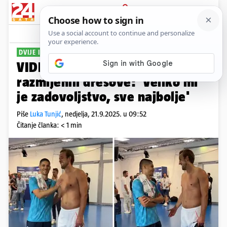
PRIJAVA
Sport
Komentari
5
DVIJE IKONE
VIDEO Kramarić i Harry Kane
razmijenili dresove: 'Veliko mi
je zadovoljstvo, sve najbolje'
Piše
Luka Tunjić
,
nedjelja, 21.9.2025. u 09:52
Čitanje članka: < 1 min