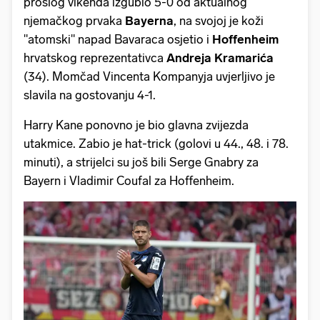
prošlog vikenda izgubio 5-0 od aktualnog
njemačkog prvaka
Bayerna
, na svojoj je koži
"atomski" napad Bavaraca osjetio i
Hoffenheim
hrvatskog reprezentativca
Andreja Kramarića
(34). Momčad Vincenta Kompanyja uvjerljivo je
slavila na gostovanju 4-1.
Harry Kane ponovno je bio glavna zvijezda
utakmice. Zabio je hat-trick (golovi u 44., 48. i 78.
minuti), a strijelci su još bili Serge Gnabry za
Bayern i Vladimir Coufal za Hoffenheim.