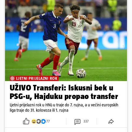
LJETNI PRIJELAZNI ROK
UŽIVO Transferi: Iskusni bek u
PSG-u, Hajduku propao transfer
Ljetni prijelazni rok u HNL-u traje do 7. rujna, a u većini europskih
liga traje do 31. kolovoza ili 1. rujna
77
337