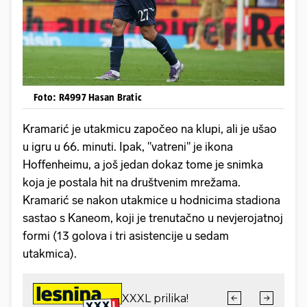
Foto: R4997 Hasan Bratic
Kramarić je utakmicu započeo na klupi, ali je ušao
u igru u 66. minuti. Ipak, "vatreni" je ikona
Hoffenheimu, a još jedan dokaz tome je snimka
koja je postala hit na društvenim mrežama.
Kramarić se nakon utakmice u hodnicima stadiona
sastao s Kaneom, koji je trenutačno u nevjerojatnoj
formi (13 golova i tri asistencije u sedam
utakmica).