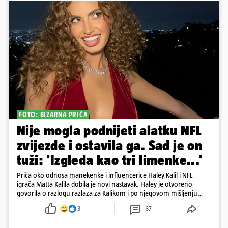
FOTO: BIZARNA PRIČA
Nije mogla podnijeti alatku NFL
zvijezde i ostavila ga. Sad je on
tuži: 'Izgleda kao tri limenke...'
Priča oko odnosa manekenke i influencerice Haley Kalil i NFL
igrača Matta Kalila dobila je novi nastavak. Haley je otvoreno
govorila o razlogu razlaza za Kalikom i po njegovom mišljenju
prešla granicu dobrog ukusa
3
37