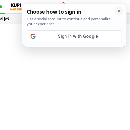
S
PRIJAVA
idi još…