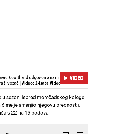
David Coulthard odgovorio nam je na 24
VIDEO
draži vozač
| Video: 24sata Video
de u sezoni ispred momčadskog kolege
a čime je smanjio njegovu prednost u
ča s 22 na 15 bodova.