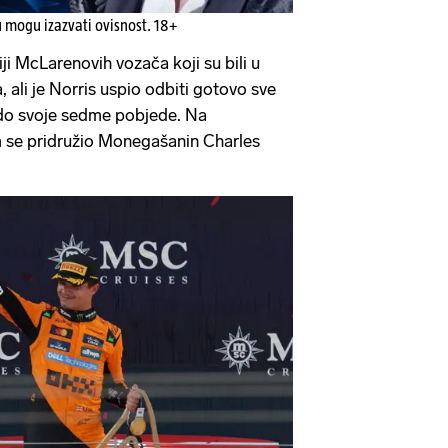
u mogu izazvati ovisnost. 18+
ji McLarenovih vozača koji su bili u
, ali je Norris uspio odbiti gotovo sve
 do svoje sedme pobjede. Na
 se pridružio Monegašanin Charles