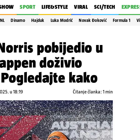
SHOW
SPORT
LIFE&STYLE
VIRAL
SCI/TECH
EXPRES
NL
Dinamo
Hajduk
Luka Modrić
Novak Đoković
Formula 1
V
orris pobijedio u
stappen doživio
 Pogledajte kako
2025. u 18:19
Čitanje članka: 1 min