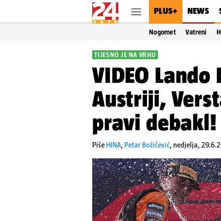
PLUS+
NEWS
Nogomet
Vatreni
H
TIJESNO JE NA VRHU
VIDEO Lando N
Austriji, Ver
pravi debakl!
Piše
HINA
,
Petar Božičević
,
nedjelja, 29.6.