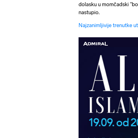
dolasku u momčadski "boks
nastupio.
Najzanimljivije trenutke 