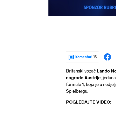
Komentari
16
Britanski vozač
Lando No
nagrade Austrije
, jedan
formule 1, koja je u nedje
Spielbergu.
POGLEDAJTE VIDEO: