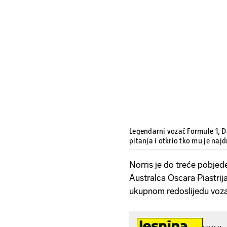
Legendarni vozač Formule 1, 
pitanja i otkrio tko mu je naj
Norris je do treće pobje
Australca Oscara Piastrij
ukupnom redoslijedu voza