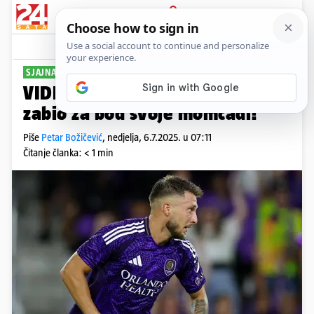
PRIJAVA
Sport
Komentari
4
SJAJNA FORMA HRVATA
VIDEO Marco Pašalić pred kraj
zabio za bod svoje momčadi!
Piše
Petar Božičević
,
nedjelja, 6.7.2025. u 07:11
Čitanje članka: < 1 min