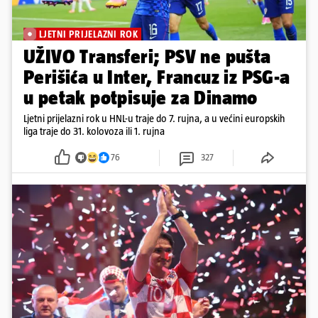
LJETNI PRIJELAZNI ROK
UŽIVO Transferi; PSV ne pušta
Perišića u Inter, Francuz iz PSG-a
u petak potpisuje za Dinamo
Ljetni prijelazni rok u HNL-u traje do 7. rujna, a u većini europskih
liga traje do 31. kolovoza ili 1. rujna
76
327