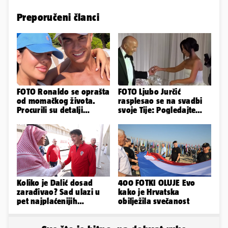
Preporučeni članci
FOTO Ronaldo se oprašta
FOTO Ljubo Jurčić
od momačkog života.
rasplesao se na svadbi
Procurili su detalji
svoje Tije: Pogledajte
glamuroznog vjenčanja
kako je izgledalo
vjenčanje...
Koliko je Dalić dosad
400 FOTKI OLUJE Evo
zarađivao? Sad ulazi u
kako je Hrvatska
pet najplaćenijih
obilježila svečanost
izbornika u svijetu
nogometa!