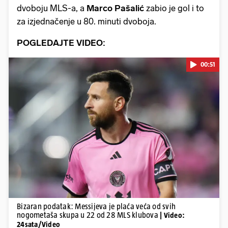
dvoboju MLS-a, a
Marco Pašalić
zabio je gol i to
za izjednačenje u 80. minuti dvoboja.
POGLEDAJTE VIDEO:
00:51
Pokretanje videa...
Bizaran podatak: Messijeva je plaća veća od svih
nogometaša skupa u 22 od 28 MLS klubova
| Video:
24sata/Video