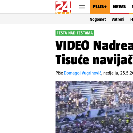
PLUS+
NEWS
Nogomet
Vatreni
H
FEŠTA NAD FEŠTAMA
VIDEO Nadreal
Tisuće navijač
Piše
Domagoj Vugrinović
,
nedjelja, 25.5.2