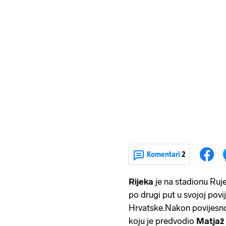
Komentari
2
Rijeka
je na stadionu Ruj
po drugi put u svojoj povi
Hrvatske.Nakon povijesnog
koju je predvodio
Matjaž