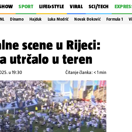
SHOW
SPORT
LIFE&STYLE
VIRAL
SCI/TECH
EXPRES
NL
Dinamo
Hajduk
Luka Modrić
Novak Đoković
Formula 1
V
ne scene u Rijeci:
a utrčalo u teren
025. u 19:30
Čitanje članka: < 1 min