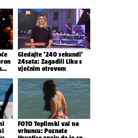
pće
Gledajte '240 sekundi'
eron
24sata: Zagadili Liku s
u
vječnim otrovom
..
ni
FOTO Toplinski val na
si
vrhuncu: Poznate
žu i
Hrvatice znaju da je spas