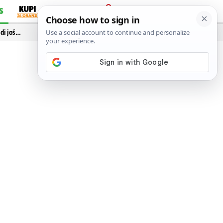
S
PRIJAVA
idi još…