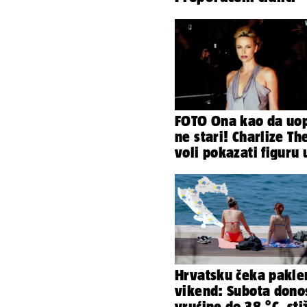
FOTO Ona kao da uo
ne stari! Charlize Th
voli pokazati figuru 
golišavim izdanjima.
Hrvatsku čeka pakle
vikend: Subota dono
vrućine do 38 °C, sti