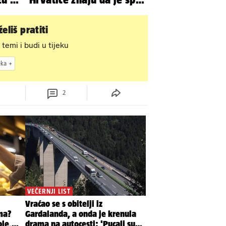
vi
u minijaturnom bikiniju
eliš pratiti
 temi i budi u tijeku
eka
2