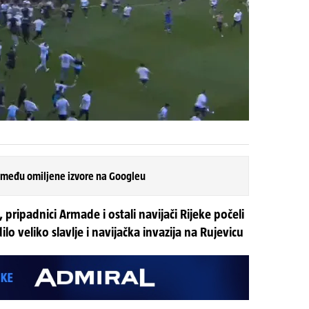
 među omiljene izvore na Googleu
 pripadnici Armade i ostali navijači Rijeke počeli
edilo veliko slavlje i navijačka invazija na Rujevicu