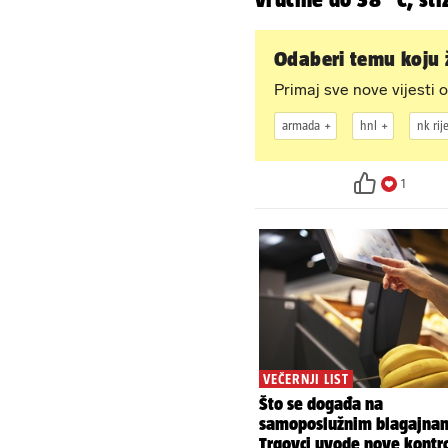
grmljavinski pljusko
Odaberi temu koju ž
Primaj sve nove vijesti o
armada
hnl
nk rij
1