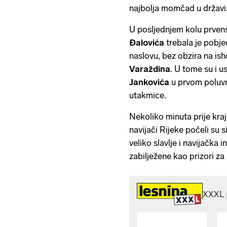
najbolja momčad u državi
U posljednjem kolu prve
Đalovića
trebala je pobje
naslovu, bez obzira na is
Varaždina
. U tome su i u
Jankovića
u prvom poluv
utakmice.
Nekoliko minuta prije kraj
navijači Rijeke počeli su si
veliko slavlje i navijačka 
zabilježene kao prizori z