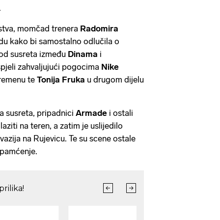
.
nstva, momčad trenera
Radomira
du kako bi samostalno odlučila o
hod susreta između
Dinama
i
spjeli zahvaljujući pogocima
Nike
remenu te
Tonija Fruka
u drugom dijelu
a susreta, pripadnici
Armade
i ostali
laziti na teren, a zatim je uslijedilo
invazija na Rujevicu. Te su scene ostale
a pamćenje.