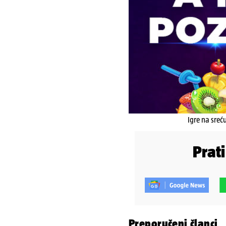
Igre na sreć
Prat
Preporučeni članci