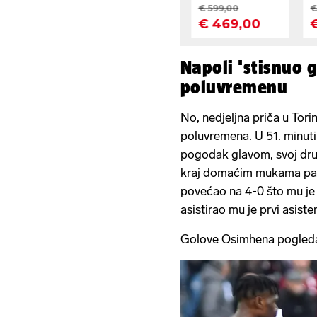
Napoli 'stisnuo 
poluvremenu
No, nedjeljna priča u Tori
poluvremena. U 51. minuti
pogodak glavom, svoj drugi
kraj domaćim mukama pa 
povećao na 4-0 što mu je 
asistirao mu je prvi asiste
Golove Osimhena pogleda