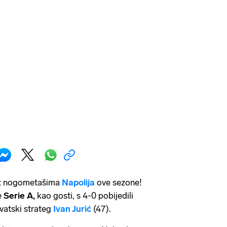
put nogometašima
Napolija
ove sezone!
e
Serie A,
kao gosti, s 4-0 pobijedili
rvatski strateg
Ivan Jurić
(47).