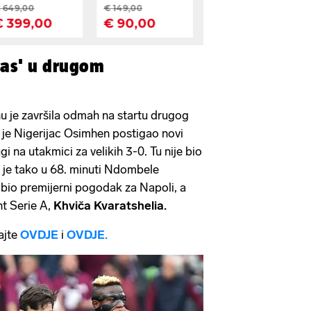
gas' u drugom
nu je završila odmah na startu drugog
 je Nigerijac Osimhen postigao novi
 na utakmici za velikih 3-0. Tu nije bio
je tako u 68. minuti Ndombele
bio premijerni pogodak za Napoli, a
nt Serie A,
Khviča Kvaratshelia.
jte
OVDJE
i
OVDJE.