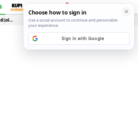
S
PRIJAVA
idi još…