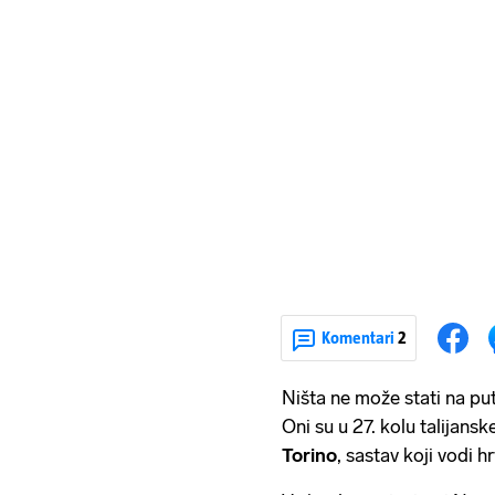
Komentari
2
Ništa ne može stati na 
Oni su u 27. kolu talijansk
Torino
, sastav koji vodi h