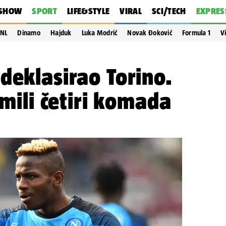
SHOW
SPORT
LIFE&STYLE
VIRAL
SCI/TECH
EXPRES
NL
Dinamo
Hajduk
Luka Modrić
Novak Đoković
Formula 1
V
deklasirao Torino.
imili četiri komada