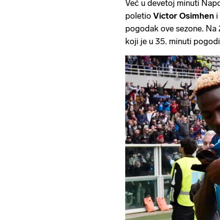
Već u devetoj minuti Napo
poletio
Victor Osimhen
i
pogodak ove sezone. Na 2
koji je u 35. minuti pogodi