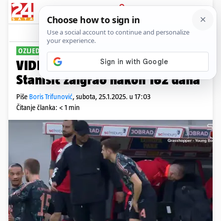
PRIJAVA
Sport
Komentari
0
OZLJEDA JE PROŠLOST
VIDEO Odlične vijesti za Dalića!
Stanišić zaigrao nakon 162 dana
Piše
Boris Trifunović
,
subota, 25.1.2025. u 17:03
Čitanje članka: < 1 min