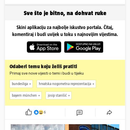
vrućine, evo kako su
Ovako im je izgledalo
pozirale
vjenčanje
Sve što je bitno, na dohvat ruke
Skini aplikaciju za najbolje iskustvo portala. Čitaj,
komentiraj i budi uvijek u toku s najnovijim vijestima.
Odaberi temu koju želiš pratiti
Primaj sve nove vijesti o temi i budi u tijeku
bundesliga
hrvatska nogometna reprezentacija
bayern münchen
josip stanišić
6