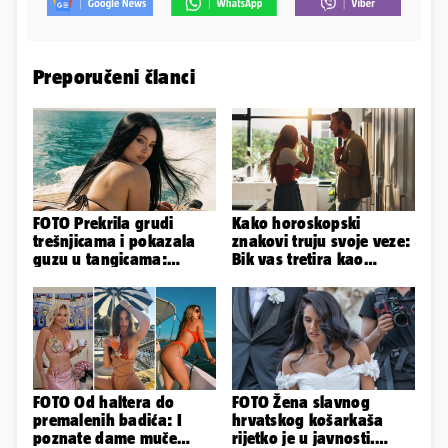
Preporučeni članci
FOTO Prekrila grudi
Kako horoskopski
trešnjicama i pokazala
znakovi truju svoje veze:
guzu u tangicama:
Bik vas tretira kao
Ovako ljetuje bujna
vlasništvo, Jarcu je veza
Slavonka
ugovor
FOTO Od haltera do
FOTO Žena slavnog
premalenih badića: I
hrvatskog košarkaša
poznate dame muče
rijetko je u javnosti.