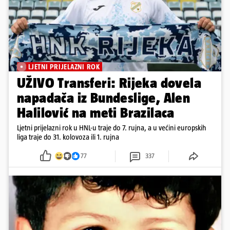
LJETNI PRIJELAZNI ROK
UŽIVO Transferi: Rijeka dovela
napadača iz Bundeslige, Alen
Halilović na meti Brazilaca
Ljetni prijelazni rok u HNL-u traje do 7. rujna, a u većini europskih
liga traje do 31. kolovoza ili 1. rujna
77
337