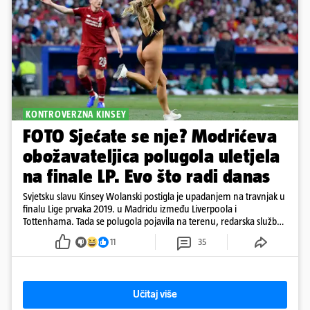
KONTROVERZNA KINSEY
FOTO Sjećate se nje? Modrićeva
obožavateljica polugola uletjela
na finale LP. Evo što radi danas
Svjetsku slavu Kinsey Wolanski postigla je upadanjem na travnjak u
finalu Lige prvaka 2019. u Madridu između Liverpoola i
Tottenhama. Tada se polugola pojavila na terenu, redarska služba
ju je lovila po travnjaku, a njezine fotografije obišle su svijet.
11
35
Učitaj više