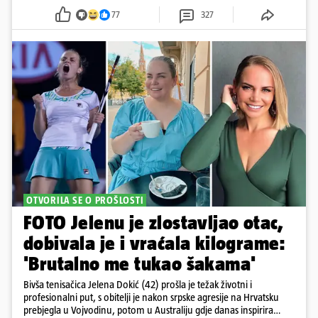
77
327
OTVORILA SE O PROŠLOSTI
FOTO Jelenu je zlostavljao otac,
dobivala je i vraćala kilograme:
'Brutalno me tukao šakama'
Bivša tenisačica Jelena Dokić (42) prošla je težak životni i
profesionalni put, s obitelji je nakon srpske agresije na Hrvatsku
prebjegla u Vojvodinu, potom u Australiju gdje danas inspirira