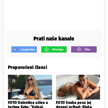
Prati naše kanale
Preporučeni članci
FOTO Valentina uživa u
FOTO Svaka poza joj
čarima ljeta: 'Valovi,
donosi prihod: Bivša