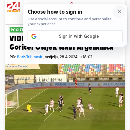
PRIJAVA
Sport
Komentari
34
POGLEDAJTE HAT-TRICK
VIDEO Majstorije Miereza kod
Gorice! Osijek slavi Argentinca
Piše
Boris Trifunović
,
nedjelja, 28.4.2024. u 18:02