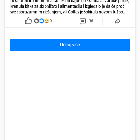
Luka Dončić i Anamaria Goltes od bajke do skandala: zaruke pukle,
krenula bitka za skrbništvo i alimentaciju i izgledalo je da će proći
sve sporazumnim rješenjem, ali Goltes je šokirala novom tužbom
u Sloveniji
9
36
Učitaj više