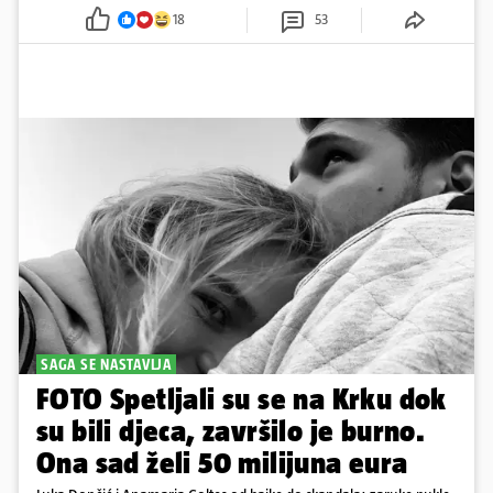
mnoge
18
53
SAGA SE NASTAVLJA
FOTO Spetljali su se na Krku dok
su bili djeca, završilo je burno.
Ona sad želi 50 milijuna eura