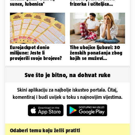
sunce, lubenica'
frizerka i učiteljica
oblinama je zapalila
Instagram
Eurojackpot donio
Tihe ubojice ljubavi: 30
milijune: Jeste li
ženskih ponašanja zbog
provjerili svoje brojeve?
kojih se muževi
emocionalno distanciraju
Sve što je bitno, na dohvat ruke
Skini aplikaciju za najbolje iskustvo portala. Čitaj,
komentiraj i budi uvijek u toku s najnovijim vijestima.
Odaberi temu koju želiš pratiti