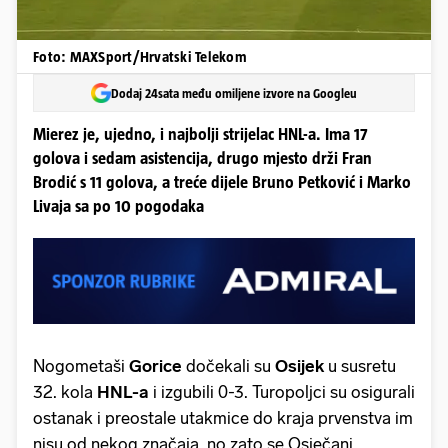
Foto: MAXSport/Hrvatski Telekom
Dodaj 24sata među omiljene izvore na Googleu
Mierez je, ujedno, i najbolji strijelac HNL-a. Ima 17
golova i sedam asistencija, drugo mjesto drži Fran
Brodić s 11 golova, a treće dijele Bruno Petković i Marko
Livaja sa po 10 pogodaka
Nogometaši
Gorice
dočekali su
Osijek
u susretu
32. kola
HNL-a
i izgubili 0-3. Turopoljci su osigurali
ostanak i preostale utakmice do kraja prvenstva im
nisu od nekog značaja, no zato se Osječani