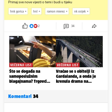
Primaj sve nove vijesti o temi i budi u tijeku
hnk gorica
hnl
ramon mierez
nk osijek
2
34
Komentari
34