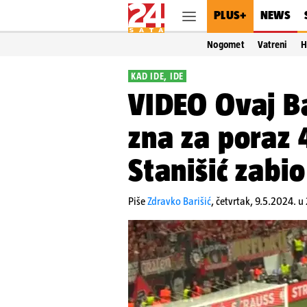
PLUS+
NEWS
Nogomet
Vatreni
H
KAD IDE, IDE
VIDEO Ovaj Ba
zna za poraz 
Stanišić zabio
Piše
Zdravko Barišić
,
četvrtak, 9.5.2024. u