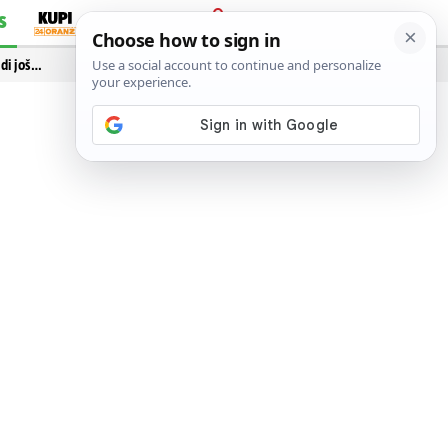
S
PRIJAVA
idi još…