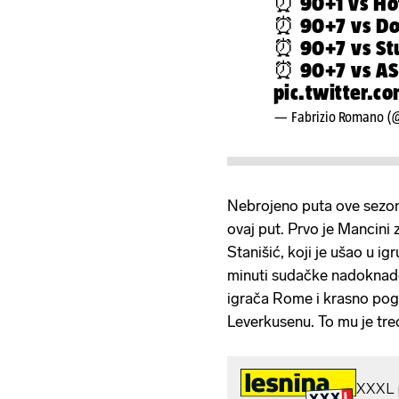
⏰ 90+1 vs Ho
⏰ 90+7 vs D
⏰ 90+7 vs St
⏰ 90+7 vs A
pic.twitter.
— Fabrizio Romano (
Nebrojeno puta ove sezone 
ovaj put. Prvo je Mancini 
Stanišić, koji je ušao u ig
minuti sudačke nadoknade
igrača Rome i krasno pogod
Leverkusenu. To mu je tre