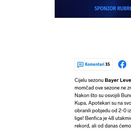
Komentari
35
Cijelu sezonu
Bayer Lev
momčad ove sezone ne zna
Nakon što su osvojili Bund
Kupa, Apotekari su na sv
obranili pobjedu od 2-0 iz
lige! Benfica je 48 utakmi
rekord, ali od danas ćem