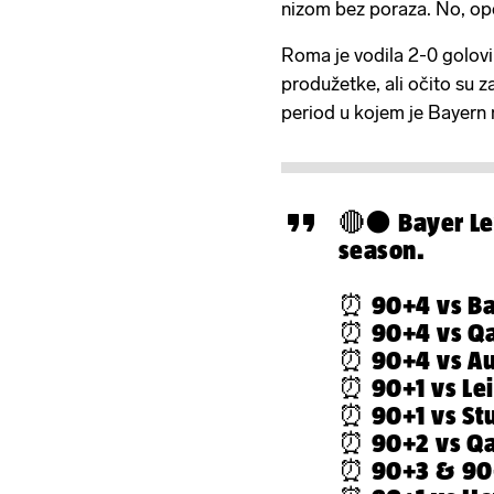
nizom bez poraza. No, op
Roma je vodila 2-0 golovi
produžetke, ali očito su z
period u kojem je Bayern
🔴⚫️ Bayer Le
season.
⏰ 90+4 vs B
⏰ 90+4 vs Q
⏰ 90+4 vs A
⏰ 90+1 vs Lei
⏰ 90+1 vs Stu
⏰ 90+2 vs Q
⏰ 90+3 & 90