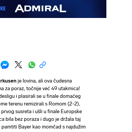
erkusen
je lovina, ali ova čudesna
 za poraz, točnije već 49 utakmica!
esligu i plasirali se u finale domaćeg
ome terenu remizirali s Romom (2-2),
 prvog susreta i ušli u finale Europske
ca bila bez poraza i dugo je držala taj
o pamtiti Bayer kao momčad s najdužim