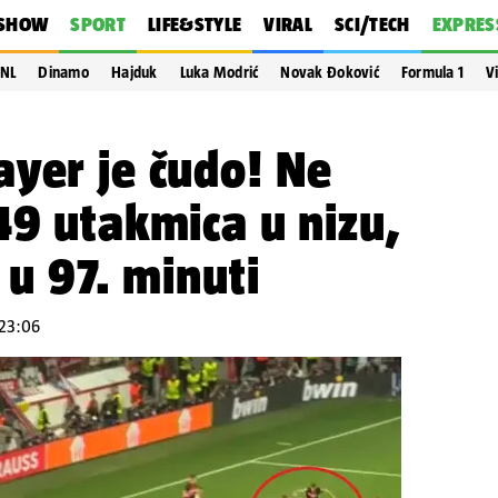
SHOW
SPORT
LIFE&STYLE
VIRAL
SCI/TECH
EXPRES
NL
Dinamo
Hajduk
Luka Modrić
Novak Đoković
Formula 1
V
yer je čudo! Ne
49 utakmica u nizu,
 u 97. minuti
 23:06