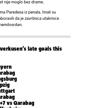
et nije moglo bez drame.
ma Paredesa iz penala. Imali su
aboravili da je završnica utakmice
 nemilosrdan.
verkusen’s late goals this
ayern
arabag
ugsburg
pzig
ttgart
arabag
+7 vs Qarabag