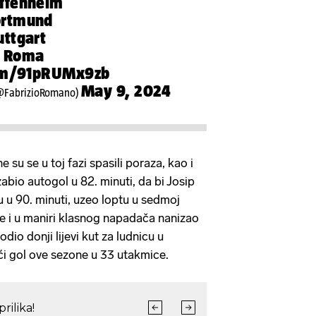
ffenheim
ortmund
uttgart
S Roma
com/91pRUMx9zb
May 9, 2024
@FabrizioRomano)
su se u toj fazi spasili poraza, kao i
zabio autogol u 82. minuti, da bi Josip
ru u 90. minuti, uzeo loptu u sedmoj
 i u maniri klasnog napadača nanizao
io donji lijevi kut za ludnicu u
ći gol ove sezone u 33 utakmice.