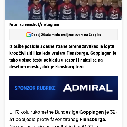
Foto: screenshot/instagram
Dodaj 24sata među omiljene izvore na Googleu
Iz teške pozicije s desne strane terena zavukao je loptu
kroz živi zid i iza leđa vratara Flensburga. Goppingen je
tako upisao šestu pobjedu u sezoni i nalazi se na
desetom mjestu, dok je Flensburg treći
U 17. kolu rukometne Bundeslige
Goppingen
je 32-
31 pobijedio protiv favoriziranog
Flensburga
.
Nakon zvuka sirene rezultat je bio 31-31, a