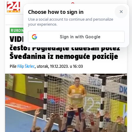
PRIJAVA
Sport
Komentari
11
RUKOMETNI MAJSTOR
VIDEO Ovakav gol ne viđate
često! Pogledajte čudesan potez
Šveđanina iz nemoguće pozicije
Piše
Filip Škrlec
,
utorak, 19.12.2023. u 16:03