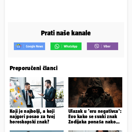
Prati naše kanale
Preporučeni članci
Koji je najbolji, a koji
Ulazak u 'eru negativca':
najgori posao za tvoj
Evo kako se svaki znak
horoskopski znak?
Zodijaka ponaša nakon
prekida veze