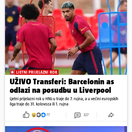
LJETNI PRIJELAZNI ROK
UŽIVO Transferi: Barcelonin as
odlazi na posudbu u Liverpool
Ljetni prijelazni rok u HNL-u traje do 7. rujna, a u većini europskih
liga traje do 31. kolovoza ili 1. rujna
77
327