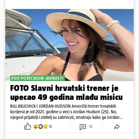
POD POVEĆALOM JAVNOSTI
FOTO Slavni hrvatski trener je
upecao 49 godina mlađu misicu
BILL BELICHICK I JORDAN HUDSON Američki trener hrvatskih
korijena je od 2021. godine u vezi s Jordan Hudson (25). No,
njegovi prijatelji i obitelj su zabrinuti, smatraju kako ga Jordan
kontrolira
18
13