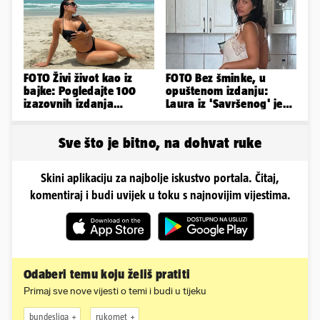
FOTO Živi život kao iz
FOTO Bez šminke, u
bajke: Pogledajte 100
opuštenom izdanju:
izazovnih izdanja
Laura iz 'Savršenog' je
Ronaldove Georgine
objavila fotke sa svog
odmora
Sve što je bitno, na dohvat ruke
Skini aplikaciju za najbolje iskustvo portala. Čitaj,
komentiraj i budi uvijek u toku s najnovijim vijestima.
Odaberi temu koju želiš pratiti
Primaj sve nove vijesti o temi i budi u tijeku
bundesliga
rukomet