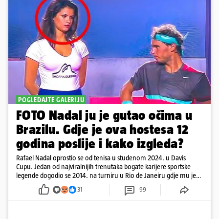
POGLEDAJTE GALERIJU
FOTO Nadal ju je gutao očima u
Brazilu. Gdje je ova hostesa 12
godina poslije i kako izgleda?
Rafael Nadal oprostio se od tenisa u studenom 2024. u Davis
Cupu. Jedan od najviralnijih trenutaka bogate karijere sportske
legende dogodio se 2014. na turniru u Rio de Janeiru gdje mu je
pažnju odvlačila ljepotica iza klupe
31
99