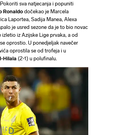
 Pokoriti sva natjecanja i popuniti
no Ronaldo
dočekao je Marcela
rica Laportea, Sadija Manea, Alexa
ispalo je usred sezone da je to bio novac
 izletio iz Azijske Lige prvaka, a od
 se oprostio. U ponedjeljak navečer
a oprostila se od trofeja i u
l-Hilala
(2-1) u polufinalu.