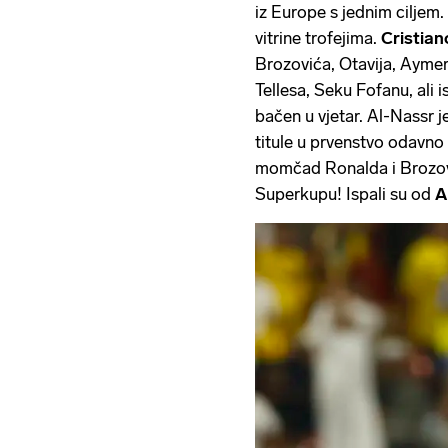
iz Europe s jednim ciljem.
vitrine trofejima.
Cristia
Brozovića, Otavija, Ayme
Tellesa, Seku Fofanu, ali 
bačen u vjetar. Al-Nassr je
titule u prvenstvo odavno
momčad Ronalda i Brozović
Superkupu! Ispali su od
A