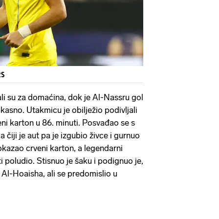
RS
li su za domaćina, dok je Al-Nassru gol
 kasno. Utakmicu je obilježio podivljali
eni karton u 86. minuti. Posvađao se s
 čiji je aut pa je izgubio živce i gurnuo
kazao crveni karton, a legendarni
 poludio. Stisnuo je šaku i podignuo je,
a Al-Hoaisha, ali se predomislio u