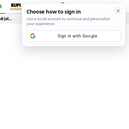
S
PRIJAVA
idi još…