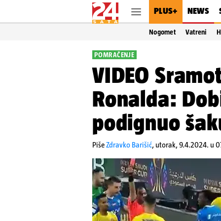
PLUS+
NEWS
Nogomet
Vatreni
H
POMRAČENJE
VIDEO Sramot
Ronalda: Dobi
podignuo šak
Piše
Zdravko Barišić
,
utorak, 9.4.2024. u 