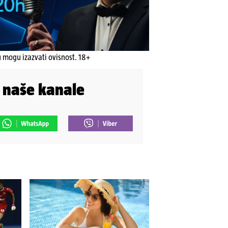
u mogu izazvati ovisnost. 18+
i naše kanale