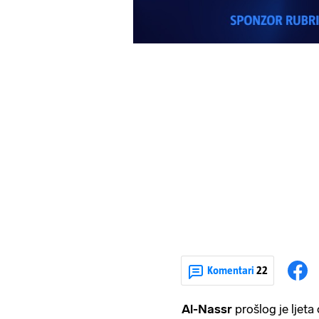
Komentari
22
Al-Nassr
prošlog je ljet