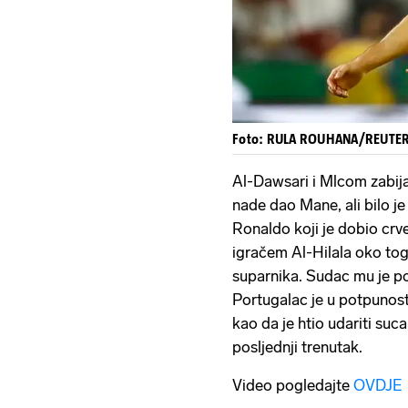
Foto: RULA ROUHANA/REUTE
Al-Dawsari i Mlcom zabija
nade dao Mane, ali bilo je
Ronaldo koji je dobio crv
igračem Al-Hilala oko toga
suparnika. Sudac mu je po
Portugalac je u potpunosti
kao da je htio udariti suc
posljednji trenutak.
Video pogledajte
OVDJE