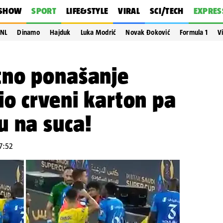
SHOW
SPORT
LIFE&STYLE
VIRAL
SCI/TECH
EXPRES
NL
Dinamo
Hajduk
Luka Modrić
Novak Đoković
Formula 1
V
no ponašanje
o crveni karton pa
u na suca!
07:52