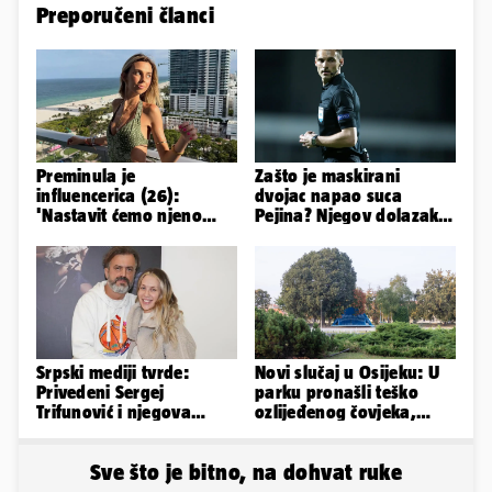
Preporučeni članci
Preminula je
Zašto je maskirani
influencerica (26):
dvojac napao suca
'Nastavit ćemo njeno
Pejina? Njegov dolazak u
nasljeđe'
Zračnu luku izazvao je
čuđenje
Srpski mediji tvrde:
Novi slučaj u Osijeku: U
Privedeni Sergej
parku pronašli teško
Trifunović i njegova
ozlijeđenog čovjeka,
supruga, izazvali su
prevezen je u bolnicu
incident
Sve što je bitno, na dohvat ruke