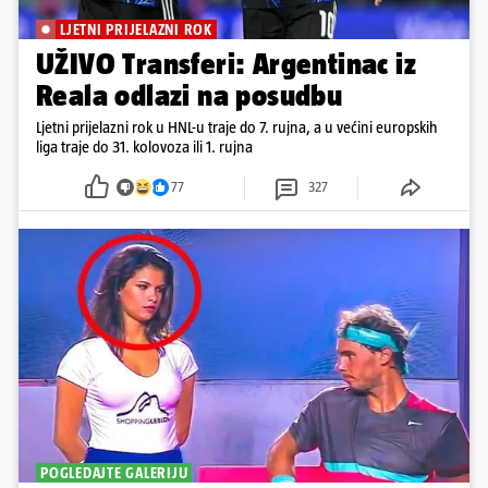
LJETNI PRIJELAZNI ROK
UŽIVO Transferi: Argentinac iz
Reala odlazi na posudbu
Ljetni prijelazni rok u HNL-u traje do 7. rujna, a u većini europskih
liga traje do 31. kolovoza ili 1. rujna
77
327
POGLEDAJTE GALERIJU