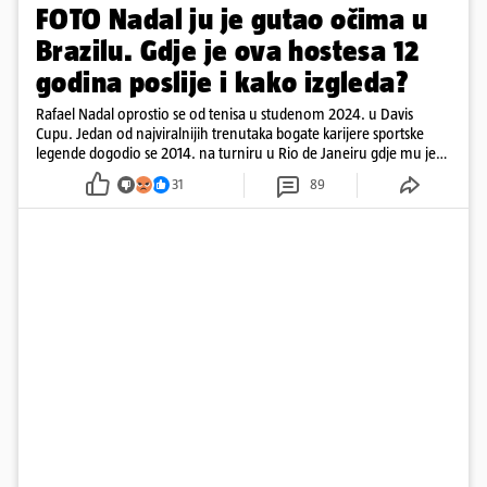
FOTO Nadal ju je gutao očima u
Brazilu. Gdje je ova hostesa 12
godina poslije i kako izgleda?
Rafael Nadal oprostio se od tenisa u studenom 2024. u Davis
Cupu. Jedan od najviralnijih trenutaka bogate karijere sportske
legende dogodio se 2014. na turniru u Rio de Janeiru gdje mu je
pažnju odvlačila ljepotica iza klupe
31
89