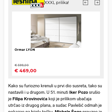
Kako su furiozno krenuli u prvi dio susreta, tako su
nastavili i u drugom. U 51. minuti
Iker
Pozo
srušio
je
Filipa
Krovinovića
koji je prilikom ubačaja
utrčao iz drugog plana, a sudac Pavlešić odmah je
pokazao na bijelu točku.
Michele
Šego
preuzeo je