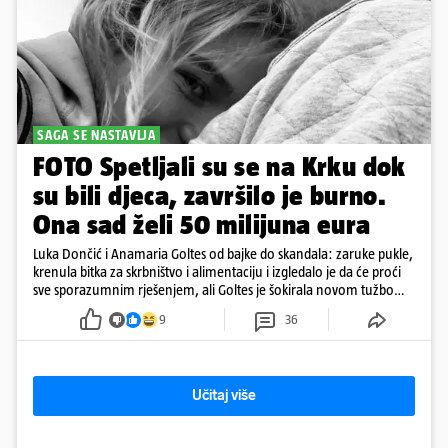
SAGA SE NASTAVLJA
FOTO Spetljali su se na Krku dok
su bili djeca, završilo je burno.
Ona sad želi 50 milijuna eura
Luka Dončić i Anamaria Goltes od bajke do skandala: zaruke pukle,
krenula bitka za skrbništvo i alimentaciju i izgledalo je da će proći
sve sporazumnim rješenjem, ali Goltes je šokirala novom tužbom
u Sloveniji
9
36
Učitaj više