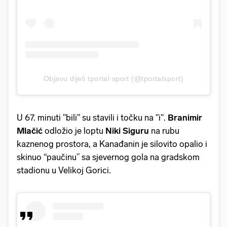
Objavu dijeli tportal sport (@tportalsport)
U 67. minuti "bili" su stavili i točku na "i".
Branimir
Mlačić
odložio je loptu
Niki
Siguru
na rubu
kaznenog prostora, a Kanađanin je silovito opalio i
skinuo “paučinu” sa sjevernog gola na gradskom
stadionu u Velikoj Gorici.