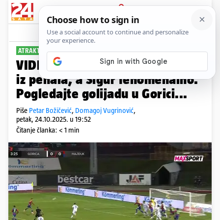
PRIJAVA
Sport
Komentari
40
ATRAKTIVNA UTAKMICA
VIDEO Šarlija majstorski, Šego
iz penala, a Sigur fenomenalno.
Pogledajte golijadu u Gorici...
Piše
Petar Božičević
,
Domagoj Vugrinović
,
petak, 24.10.2025. u 19:52
Čitanje članka: < 1 min