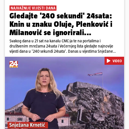
NAJVAŽNIJE VIJESTI DANA
Gledajte '240 sekundi' 24sata:
Knin u znaku Oluje, Plenković i
Milanović se ignorirali...
Svakog dana u 21 sat na kanalu CMC-ja te na portalima i
društvenim mrežama 24sata i Večernjeg lista gledajte najnovije
vijesti dana u '240 sekundi 24sata'. Danas u vijestima Snježane
Krnetić: Hrvatska je obilježila 31. obljetnicu Oluje, a pažnju je
VIDEO
privuklo ignoriranje predsjednika Zorana Milanovića i premijera
Andreja Plenkovića u Kninu. Donosimo i detalje o većim
braniteljskim mirovinama, apelu obitelji Hrvata u komi u Irskoj,
upozorenjima nakon nove tragedije na električnom romobilu te
smanjenju proizvodnje u nuklearnoj elektrani Krško.
Pokretanje videa...