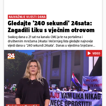
NAJVAŽNIJE VIJESTI DANA
Gledajte '240 sekundi' 24sata:
Zagadili Liku s vječnim otrovom
Svakog dana u 21 sat na kanalu CMC-ja te na portalima i
društvenim mrežama 24sata i Večernjeg lista gledajte najnovije
vijesti dana u '240 sekundi 24sata'. Danas u vijestima Snježane
Krnetić: Lika teško zagađena s 37.000 tona opasnog otpada, Troje
VIDEO
poginulih u nesreći u Zagrebu, Uhićen načelnik Svetog Ivana
Žabna, Borba za život Denisa Vejzovića, Krajaču režu ovlasti: Slijedi
otkaz...
Pokretanje videa...