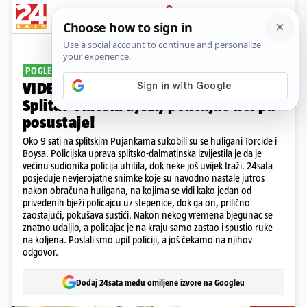
PRIJAVA
Sport
Komentari
72
POGLEDAJTE VIDEO
VIDEO Širi se nevjerojatna snimka iz
Splita: Uhićeni bježi, policajac trči pa
posustaje!
Oko 9 sati na splitskim Pujankama sukobili su se huligani Torcide i
Boysa. Policijska uprava splitsko-dalmatinska izvijestila je da je
većinu sudionika policija uhitila, dok neke još uvijek traži. 24sata
posjeduje nevjerojatne snimke koje su navodno nastale jutros
nakon obračuna huligana, na kojima se vidi kako jedan od
privedenih bježi policajcu uz stepenice, dok ga on, prilično
zaostajući, pokušava sustići. Nakon nekog vremena bjegunac se
znatno udaljio, a policajac je na kraju samo zastao i spustio ruke
na koljena. Poslali smo upit policiji, a još čekamo na njihov
odgovor.
Dodaj 24sata među omiljene izvore na Googleu