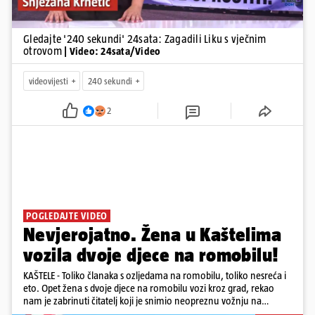
Gledajte '240 sekundi' 24sata: Zagadili Liku s vječnim
otrovom
| Video: 24sata/Video
videovijesti
240 sekundi
2
POGLEDAJTE VIDEO
Nevjerojatno. Žena u Kaštelima
vozila dvoje djece na romobilu!
KAŠTELE - Toliko članaka s ozljedama na romobilu, toliko nesreća i
eto. Opet žena s dvoje djece na romobilu vozi kroz grad, rekao
nam je zabrinuti čitatelj koji je snimio neopreznu vožnju na
romobilu u četvrtak prijepodne kroz Kaštele. Podsjetimo, mjesec i