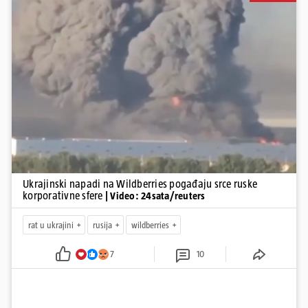
distribuciju dijelova za dronove i druge opreme koja se koristi u
ratu. S druge strane, napadi služe i kao izravan odgovor na ruska
bombardiranja ukrajinske poštanske i logističke infrastrukture te
kao način da se ekonomske posljedice rata prenesu dublje na ruski
teritorij i približe običnim građanima.
Pokretanje videa...
Ukrajinski napadi na Wildberries pogađaju srce ruske
korporativne sfere
| Video: 24sata/reuters
rat u ukrajini
rusija
wildberries
7
10