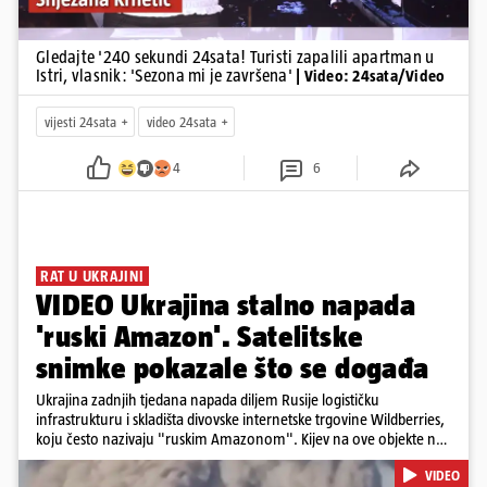
Gledajte '240 sekundi 24sata! Turisti zapalili apartman u
Istri, vlasnik: 'Sezona mi je završena'
| Video: 24sata/Video
vijesti 24sata
video 24sata
4
6
RAT U UKRAJINI
VIDEO Ukrajina stalno napada
'ruski Amazon'. Satelitske
snimke pokazale što se događa
Ukrajina zadnjih tjedana napada diljem Rusije logističku
infrastrukturu i skladišta divovske internetske trgovine Wildberries,
koju često nazivaju "ruskim Amazonom". Kijev na ove objekte ne
gleda samo kao na obična trgovačka skladišta, već tvrdi da ih ruske
VIDEO
snage koriste i za vojne potrebe, odnosno za skladištenje i