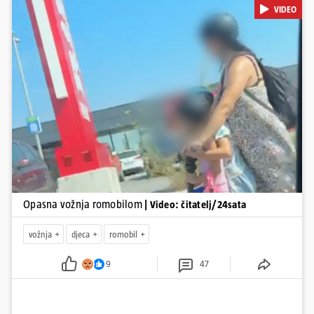
VIDEO
pol od smrti dječaka (14) u Metkoviću, pad s električnog romobila
odnio je još jedan mladi život. Unatoč naporima liječnika KBC-a
Zagreb, u ponedjeljak maloljetnik je podlegao ozljedama
zadobivenima u padu s romobila.
Pokretanje videa...
Opasna vožnja romobilom
| Video: čitatelj/24sata
vožnja
djeca
romobil
9
47