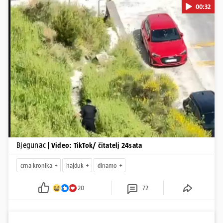
00:32
Pokretanje videa...
Bjegunac
| Video: TikTok/ čitatelj 24sata
crna kronika
hajduk
dinamo
20
72