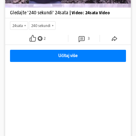
Gledajte '240 sekundi' 24sata
| Video: 24sata Video
24sata
240 sekundi
2
3
Učitaj više