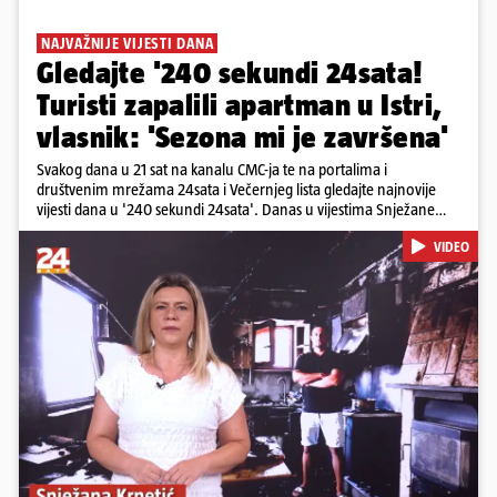
NAJVAŽNIJE VIJESTI DANA
Gledajte '240 sekundi 24sata!
Turisti zapalili apartman u Istri,
vlasnik: 'Sezona mi je završena'
Svakog dana u 21 sat na kanalu CMC-ja te na portalima i
društvenim mrežama 24sata i Večernjeg lista gledajte najnovije
vijesti dana u '240 sekundi 24sata'. Danas u vijestima Snježane
Krnetić: Turisti uništili apartman u Istri, 125 milijuna eura mogla bi
VIDEO
stajati sanacija otpada u Gospiću, u Osijeku pretukli nogometnog
suca, od utorka nove cijene goriva, rastu mirovine za 200 tisuća
branitelja...
Pokretanje videa...