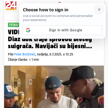
PRIJAVA
Sport
Komentari
2
TEŠKO OBJAŠNJIVO
VIDEO Pogledajte što radi Luis
Diaz dok traje sprovod bivšeg
suigrača. Navijači su bijesni...
Piše
Petar Božičević
,
nedjelja, 6.7.2025. u 13:25
Čitanje članka: < 1 min