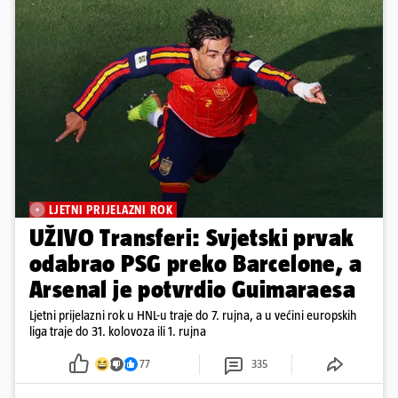
LJETNI PRIJELAZNI ROK
UŽIVO Transferi: Svjetski prvak
odabrao PSG preko Barcelone, a
Arsenal je potvrdio Guimaraesa
Ljetni prijelazni rok u HNL-u traje do 7. rujna, a u većini europskih
liga traje do 31. kolovoza ili 1. rujna
77
335