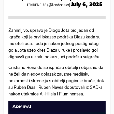
July 6, 2025
— TENDENCIAS (@tendeciasx)
Zanimljivo, upravo je Diogo Jota bio jedan od
igrača koji je prvi iskazao podršku Diazu kada su
mu oteli oca. Tada je nakon jednog postignutog
gola Jota uzeo dres Diaza u ruke i proslavio gol
dignuvši ga u zrak, pokazujući podršku suigraču.
Cristiano Ronaldo se ispričao obitelji i objasnio da
ne želi da njegov dolazak zauzme medijsku
pozornost i skrene ju s obitelji poginule braće, dok
su Ruben Dias i Ruben Neves doputovali iz SAD-a
nakon utakmice Al-Hilala i Fluminensea.