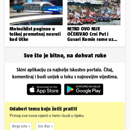
Motociklist poginuo u
NITKO OVO NIJE
teškoj prometnoj nesreći
OČEKIVAO Crni Put i
kod Učke
Gusari Komin rame uz
rame osvojili Maraton
lađa
Sve što je bitno, na dohvat ruke
Skini aplikaciju za najbolje iskustvo portala. Čitaj,
komentiraj i budi uvijek u toku s najnovijim vijestima.
Odaberi temu koju želiš pratiti
Primaj sve nove vijesti o temi i budi u tijeku
diogo jota
luis diaz