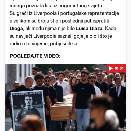
mnoga poznata lica iz nogometnog svijeta.
Suigrači iz Liverpoola i portugalske reprezentacije
u velikom su broju stigli posljednji put ispratiti
Dioga
, ali među njima nije bilo
Luisa Diaza
. Kada
su navijači Liverpoola saznali gdje je bio i što je
radio u to vrijeme, pobjesnili su.
POGLEDAJTE VIDEO:
01:04
Pokretanje videa...