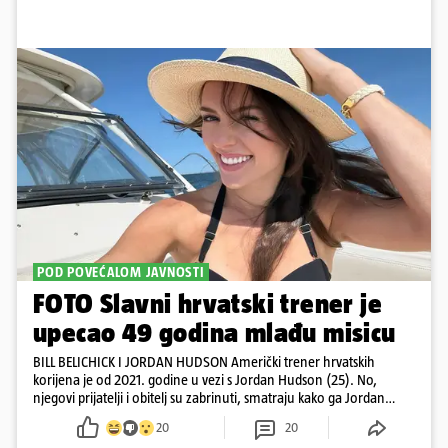
POD POVEĆALOM JAVNOSTI
FOTO Slavni hrvatski trener je
upecao 49 godina mlađu misicu
BILL BELICHICK I JORDAN HUDSON Američki trener hrvatskih
korijena je od 2021. godine u vezi s Jordan Hudson (25). No,
njegovi prijatelji i obitelj su zabrinuti, smatraju kako ga Jordan
kontrolira
20
20