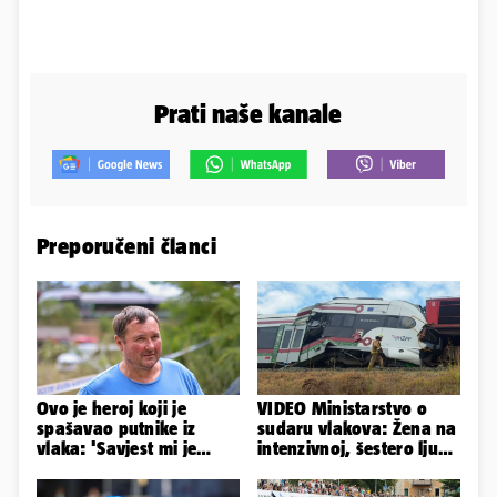
Prati naše kanale
Preporučeni članci
Ovo je heroj koji je
VIDEO Ministarstvo o
spašavao putnike iz
sudaru vlakova: Žena na
vlaka: 'Savjest mi je
intenzivnoj, šestero ljudi
nalagala da to
teško ozlijeđeno
napravim...'