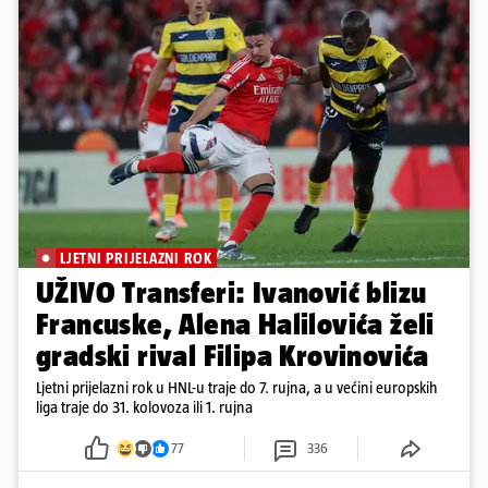
LJETNI PRIJELAZNI ROK
UŽIVO Transferi: Ivanović blizu
Francuske, Alena Halilovića želi
gradski rival Filipa Krovinovića
Ljetni prijelazni rok u HNL-u traje do 7. rujna, a u većini europskih
liga traje do 31. kolovoza ili 1. rujna
77
336