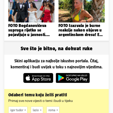
FOTO Bogdanovićeva
FOTO Izazvala je burne
supruga rijetko se
reakcije nakon objave u
pojavljuje u javnosti.
argentinskom dresu! Evo
Ovako im je izgledalo
tko je lijepa Njemica
vjenčanje
Sve što je bitno, na dohvat ruke
Skini aplikaciju za najbolje iskustvo portala. Čitaj,
komentiraj i budi uvijek u toku s najnovijim vijestima.
Odaberi temu koju želiš pratiti
Primaj sve nove vijesti o temi i budi u tijeku
igor tudor
lazio
roma