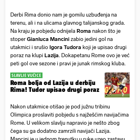
Derbi Rima donio nam je gomilu uzbuđenja na
terenu, ali i na ulicama glavnog talijanskog grada.
Na kraju je pobjedu odnijela
Roma
nakon što je
stoper
Gianluca Mancini
zabio jedini gol na
utakmici i srušio
Igora Tudora
koji je upisao drugi
poraz na klupi
Lazija
. Dokapetanu Rome ovo je već
peti gol ove sezone i pravi je junak rimskog kluba.
SLAVLJE VUČICE
Roma bolja od Lazija u derbiju
Rima! Tudor upisao drugi poraz
Nakon utakmice otišao je pod južnu tribinu
Olimpica proslaviti pobjedu s najžešćim navijačima
Rome. U velikom slavlju napravio je nešto zbog
čega su ga dodatno zamrzili navijači Lazija.
Mancini je u jednom trenutku u ruke uzeo zastavu