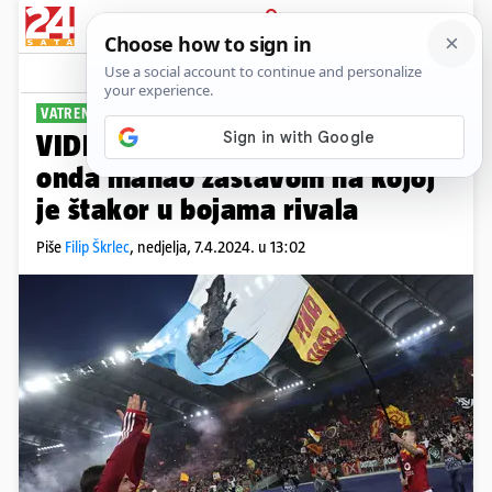
PRIJAVA
Sport
Komentari
4
VATRENA PROSLAVA
VIDEO Srušio je Tudora i Lazio, a
onda mahao zastavom na kojoj
je štakor u bojama rivala
Piše
Filip Škrlec
,
nedjelja, 7.4.2024. u 13:02