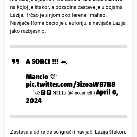
na kojoj je štakor, a pozadina zastave je u bojama
Lazija. Trčao je s njom oko terena i mahao.
Navijače Rome bacio je u euforiju, a navijače Lazija
jako razbjesnio.
A SORCI !!! 🐁
Mancio 🫶
pic.twitter.com/3izoaWB7R8
April 6,
— 〽️&🅾️ 🅿️ℹ️𝐍E𝐋𝐋ℹ️ (@meopinelli)
2024
Zastava aludira da su igrači i navijači Lazija štakori,