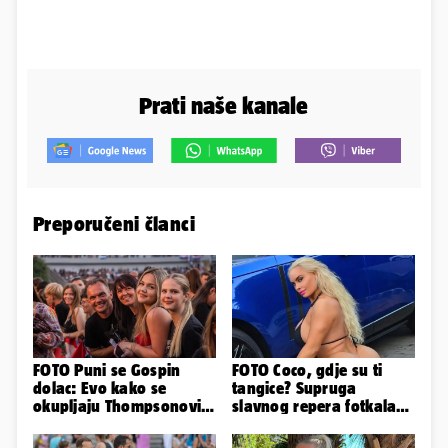
Prati naše kanale
Preporučeni članci
FOTO Puni se Gospin
FOTO Coco, gdje su ti
dolac: Evo kako se
tangice? Supruga
okupljaju Thompsonovi
slavnog repera fotkala
obožavatelji u Imotskom
se ispred auta i pokazala
sve