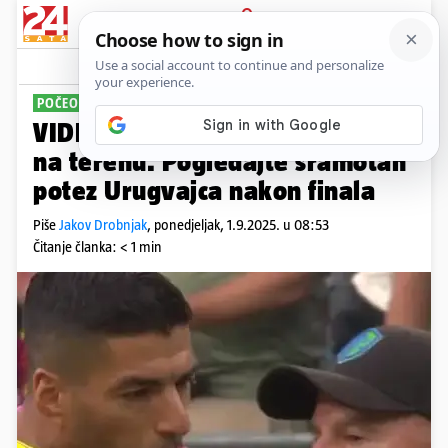
PRIJAVA
Sport
Komentari
13
POČEO PLJUVATI
VIDEO Suarez opet zgrozio sve
na terenu. Pogledajte sramotan
potez Urugvajca nakon finala
Piše
Jakov Drobnjak
,
ponedjeljak, 1.9.2025. u 08:53
Čitanje članka: < 1 min