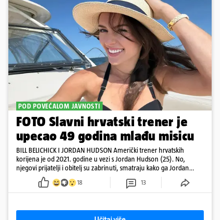
POD POVEĆALOM JAVNOSTI
FOTO Slavni hrvatski trener je
upecao 49 godina mlađu misicu
BILL BELICHICK I JORDAN HUDSON Američki trener hrvatskih
korijena je od 2021. godine u vezi s Jordan Hudson (25). No,
njegovi prijatelji i obitelj su zabrinuti, smatraju kako ga Jordan
kontrolira
18
13
Učitaj više