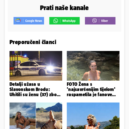
Prati naše kanale
Preporučeni članci
Detalji užasa u
FOTO Žena s
Slavonskom Brodu:
'najsavršenijim tijelom'
Uhitili su ženu (37) zbog
raspametila je fanove
smrti 71-godišnjeg
zaigranim fotkama iz
muškarca
plićaka