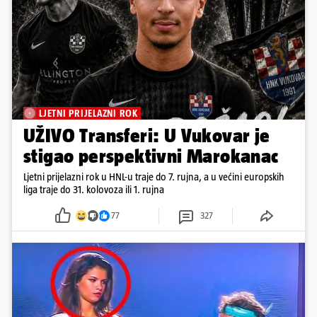
LJETNI PRIJELAZNI ROK
UŽIVO Transferi: U Vukovar je
stigao perspektivni Marokanac
Ljetni prijelazni rok u HNL-u traje do 7. rujna, a u većini europskih
liga traje do 31. kolovoza ili 1. rujna
77
327