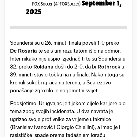
September 1,
— FOX Soccer (@FOXSoccer)
2025
Soundersi su u 26. minuti finala poveli 1-0 preko
De Rosaria
te se s tim rezultatom išlo na odmor.
Inter nikako nije uspio izjednačiti te su Soundersi u
82. preko
Roldana
došli do 2-0, da bi
Rothrock
u
89. minuti stavio točku na i u finalu. Nakon toga su
krenuli sukobi igrača na terenu, a Suarezovo
ponašanje zgrozilo je nogometni svijet.
Podsjetimo, Urugvajac je tijekom cijele karijere bio
tema zbog svojih incidenata. U dva navrata je
ugrizao svoje protivnike za vrijeme utakmice
(Branislav Ivanović i Giorgio Chiellini), a imao je i
rasističke ispade prema tadašnjem igraču