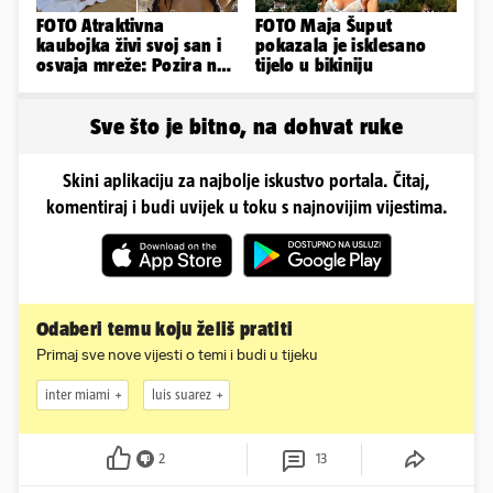
FOTO Atraktivna
FOTO Maja Šuput
kaubojka živi svoj san i
pokazala je isklesano
osvaja mreže: Pozira na
tijelo u bikiniju
konjima, nastupa na
rodeu...
Sve što je bitno, na dohvat ruke
Skini aplikaciju za najbolje iskustvo portala. Čitaj,
komentiraj i budi uvijek u toku s najnovijim vijestima.
Odaberi temu koju želiš pratiti
Primaj sve nove vijesti o temi i budi u tijeku
inter miami
luis suarez
2
13