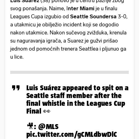
Luis Suarez
(38) ponovo je u centru pažnje zbog
svog ponašanja. Naime, I
nter
Miami
je u finalu
Leagues Cupa izgubio od
Seattle Soundersa
3-0,
a utakmicu je obilježio incident koji se dogodio
nakon utakmice. Nakon sučevog zvižduka, krenula
su naguravanja igrača, a Suarez je gužvi prišao
jednom od pomoćnih trenera Seattlea i pljunuo ga
u lice.
Luis Suárez appeared to spit on a
Seattle staff member after the
final whistle in the Leagues Cup
Final 👀
🎥:
@MLS
pic.twitter.com/gCMLdbwDlC