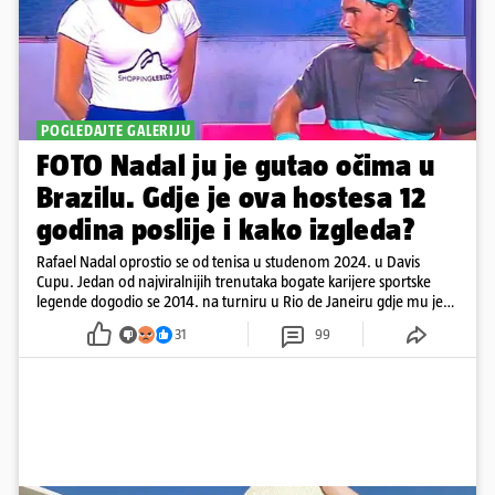
POGLEDAJTE GALERIJU
FOTO Nadal ju je gutao očima u
Brazilu. Gdje je ova hostesa 12
godina poslije i kako izgleda?
Rafael Nadal oprostio se od tenisa u studenom 2024. u Davis
Cupu. Jedan od najviralnijih trenutaka bogate karijere sportske
legende dogodio se 2014. na turniru u Rio de Janeiru gdje mu je
pažnju odvlačila ljepotica iza klupe
31
99