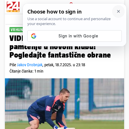
PRIJAVA
Sport
Komentari
1
VRHUNSKI REFLEKSI
VIDEO 'Vatreni' imao debi za
pamćenje u novom klubu!
Pogledajte fantastične obrane
Piše
Jakov Drobnjak
,
petak, 18.7.2025. u 23:18
Čitanje članka: 1 min