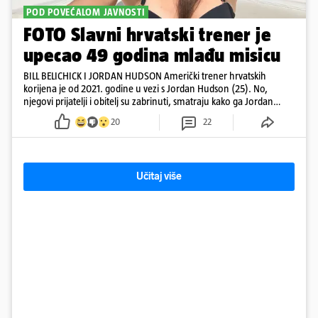
POD POVEĆALOM JAVNOSTI
FOTO Slavni hrvatski trener je
upecao 49 godina mlađu misicu
BILL BELICHICK I JORDAN HUDSON Američki trener hrvatskih
korijena je od 2021. godine u vezi s Jordan Hudson (25). No,
njegovi prijatelji i obitelj su zabrinuti, smatraju kako ga Jordan
kontrolira
20
22
Učitaj više