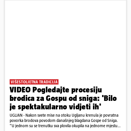
VIŠESTOLJETNA TRADICIJA
VIDEO Pogledajte procesiju
brodica za Gospu od sniga: 'Bilo
je spektakularno vidjeti ih'
UGLJAN - Nakon svete mise na otoku Ugljanu krenula je povratna
povorka brodova povodom današnjeg blagdana Gospe od Sniga.
"U jednom su se trenutku sva plovila okupila na jednome mjestu
te sinkronizirano kružila sljedećih deset minuta, što je izgledalo