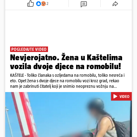
2
POGLEDAJTE VIDEO
Nevjerojatno. Žena u Kaštelima
vozila dvoje djece na romobilu!
KAŠTELE - Toliko članaka s ozljedama na romobilu, toliko nesreća i
eto. Opet žena s dvoje djece na romobilu vozi kroz grad, rekao
nam je zabrinuti čitatelj koji je snimio neopreznu vožnju na
romobilu u četvrtak prijepodne kroz Kaštele. Podsjetimo, mjesec i
VIDEO
pol od smrti dječaka (14) u Metkoviću, pad s električnog romobila
odnio je još jedan mladi život. Unatoč naporima liječnika KBC-a
Zagreb, u ponedjeljak maloljetnik je podlegao ozljedama
zadobivenima u padu s romobila.
Pokretanje videa...