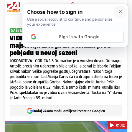
PRIJAVA
Sport
Komentari
0
SAŽETAK UTAKMICE
VIDEO Volej Pršira, bomba Poza i
majstorija Ercega za Goričinu prvu
pobjedu u novoj sezoni
LOKOMOTIVA - GORICA 1-3 Domaćine je u vodstvo doveo Domagoj
Antolić preciznim udarcem s bijele točke, a penal je izborio Fabijan
Krivak nakon velike pogreške gostujućeg vratara. Nakon toga
probudila se momčad Marija Carevića i u drugom dijelu na teren je
istrčala posve drugačija Gorica. Nakon sjajne akcije Jurica Pršir
pogodio je volejem u 52. minuti, a samo četiri minute kasnije Iker
Pozo spektakularno je zabio izvan šesnaesterca. Točku na “i” stavio
je Ante Erceg u 85. minuti.
Dodaj 24sata među omiljene izvore na Googleu
01:42