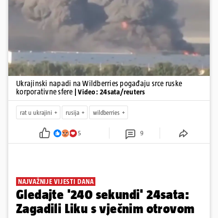
Pokretanje videa...
Ukrajinski napadi na Wildberries pogađaju srce ruske
korporativne sfere
| Video: 24sata/reuters
rat u ukrajini
rusija
wildberries
5
9
NAJVAŽNIJE VIJESTI DANA
Gledajte '240 sekundi' 24sata:
Zagadili Liku s vječnim otrovom