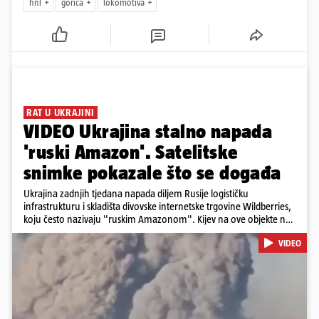
hnl
gorica
lokomotiva
RAT U UKRAJINI
VIDEO Ukrajina stalno napada
'ruski Amazon'. Satelitske
snimke pokazale što se događa
Ukrajina zadnjih tjedana napada diljem Rusije logističku
infrastrukturu i skladišta divovske internetske trgovine Wildberries,
koju često nazivaju "ruskim Amazonom". Kijev na ove objekte ne
gleda samo kao na obična trgovačka skladišta, već tvrdi da ih ruske
VIDEO
snage koriste i za vojne potrebe, odnosno za skladištenje i
distribuciju dijelova za dronove i druge opreme koja se koristi u
ratu. S druge strane, napadi služe i kao izravan odgovor na ruska
bombardiranja ukrajinske poštanske i logističke infrastrukture te
kao način da se ekonomske posljedice rata prenesu dublje na ruski
teritorij i približe običnim građanima.