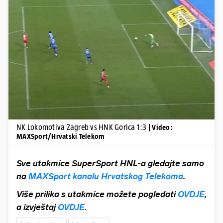
Pokretanje videa...
NK Lokomotiva Zagreb vs HNK Gorica 1:3
| Video:
MAXSport/Hrvatski Telekom
Sve utakmice SuperSport HNL-a gledajte samo
na
MAXSport kanalu Hrvatskog Telekoma
.
Više prilika s utakmice možete pogledati
OVDJE
,
a izvještaj
OVDJE
.