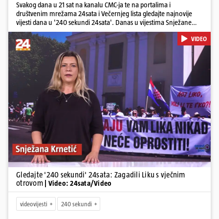
Svakog dana u 21 sat na kanalu CMC-ja te na portalima i
društvenim mrežama 24sata i Večernjeg lista gledajte najnovije
vijesti dana u '240 sekundi 24sata'. Danas u vijestima Snježane
Krnetić: Lika teško zagađena s 37.000 tona opasnog otpada, Troje
VIDEO
poginulih u nesreći u Zagrebu, Uhićen načelnik Svetog Ivana
Žabna, Borba za život Denisa Vejzovića, Krajaču režu ovlasti: Slijedi
otkaz...
Pokretanje videa...
Gledajte '240 sekundi' 24sata: Zagadili Liku s vječnim
otrovom
| Video: 24sata/Video
videovijesti
240 sekundi