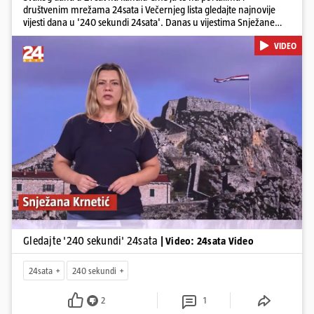
društvenim mrežama 24sata i Večernjeg lista gledajte najnovije
vijesti dana u '240 sekundi 24sata'. Danas u vijestima Snježane
Krnetić: Hrvatska je obilježila 31. obljetnicu Oluje, a pažnju je
VIDEO
privuklo ignoriranje predsjednika Zorana Milanovića i premijera
Andreja Plenkovića u Kninu. Donosimo i detalje o većim
braniteljskim mirovinama, apelu obitelji Hrvata u komi u Irskoj,
upozorenjima nakon nove tragedije na električnom romobilu te
smanjenju proizvodnje u nuklearnoj elektrani Krško.
Pokretanje videa...
Gledajte '240 sekundi' 24sata
| Video: 24sata Video
24sata
240 sekundi
2
1