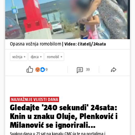
Opasna vožnja romobilom
| Video: čitatelj/24sata
vožnja
djeca
romobil
9
39
NAJVAŽNIJE VIJESTI DANA
Gledajte '240 sekundi' 24sata:
Knin u znaku Oluje, Plenković i
Milanović se ignorirali...
Svakog dana u 21 sat na kanalu CMC-ja te na portalima i