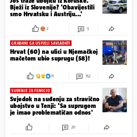
Još traže ubojicu iz Koruške.
Bježi iz Slovenije? 'Obavijestili
smo Hrvatsku i Austriju...'
2
5
GRAĐANI GA USPJELI SAVLADATI
Hrvat (60) na ulici u Njemačkoj
mačetom ubio suprugu (58)!
11
152
SUĐENJE ZA FEMICID
Svjedok na suđenju za stravično
ubojstvo u Tenji: 'Sa suprugom
je imao problematičan odnos'
20