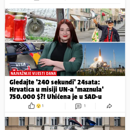
NAJVAŽNIJE VIJESTI DANA
Gledajte '240 sekundi' 24sata:
Hrvatica u misiji UN-a 'maznula'
750.000 $?! Uhićena je u SAD-u
1
1