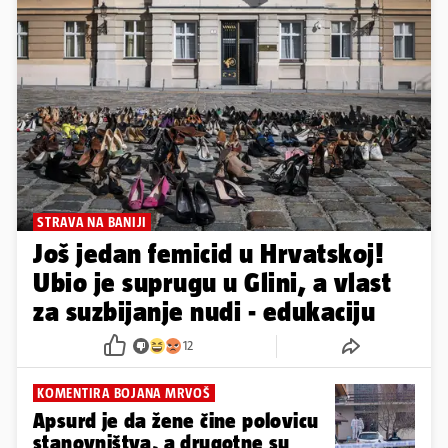
STRAVA NA BANIJI
Još jedan femicid u Hrvatskoj!
Ubio je suprugu u Glini, a vlast
za suzbijanje nudi - edukaciju
12
KOMENTIRA BOJANA MRVOŠ
Apsurd je da žene čine polovicu
stanovništva, a drugotne su