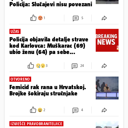
Policija: Slučajevi nisu povezani
1
5
UŽAS
Policija objavila detalje strave
kod Karlovca: Muškarac (69)
ubio ženu (64) pa sebe...
3
24
OTVORENO
Femicid rak rana u Hrvatskoj.
Brojke šokiraju stručnjake
2
4
IZVJEŠĆE PRAVOBRANITELJICE