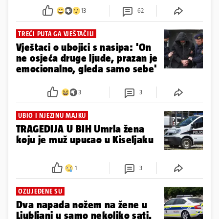
13
62
TREĆI PUTA GA VJEŠTAČILI
Vještaci o ubojici s nasipa: 'On
ne osjeća druge ljude, prazan je
emocionalno, gleda samo sebe'
3
3
UBIO I NJEZINU MAJKU
TRAGEDIJA U BIH Umrla žena
koju je muž upucao u Kiseljaku
1
3
OZLIJEĐENE SU
Dva napada nožem na žene u
Ljubljani u samo nekoliko sati.