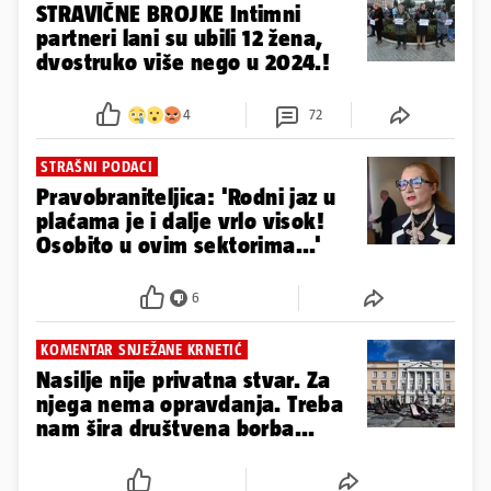
STRAVIČNE BROJKE Intimni
partneri lani su ubili 12 žena,
dvostruko više nego u 2024.!
4
72
STRAŠNI PODACI
Pravobraniteljica: 'Rodni jaz u
plaćama je i dalje vrlo visok!
Osobito u ovim sektorima...'
6
KOMENTAR SNJEŽANE KRNETIĆ
Nasilje nije privatna stvar. Za
njega nema opravdanja. Treba
nam šira društvena borba...