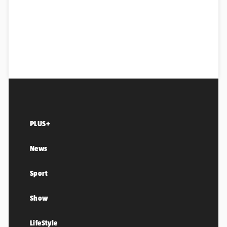
PLUS+
News
Sport
Show
LifeStyle