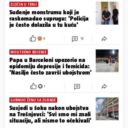
ZLOČIN U TENJI
Suđenje monstrumu koji je
raskomadao suprugu: 'Policija
je često dolazila u tu kuću'
4
16
MOLITVENO BDJENJE
Papa u Barceloni upozorio na
epidemiju depresije i femicida:
'Nasilje često završi ubojstvom'
1
GURNUO ŽENU SA ZGRADE
Susjedi u šoku nakon ubojstva
na Trešnjevci: 'Svi smo mi znali
situaciju, ali nismo to očekivali'