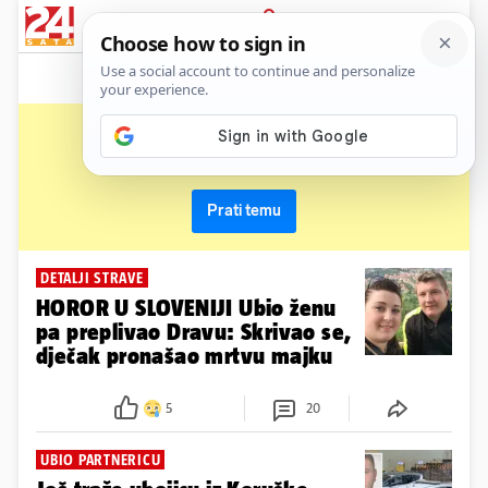
News
Show
Sport
Life&style
Video
Express
PRIJAVA
femicid
Primaj sve nove vijesti o temi i budi u tijeku
Prati temu
DETALJI STRAVE
HOROR U SLOVENIJI Ubio ženu
pa preplivao Dravu: Skrivao se,
dječak pronašao mrtvu majku
5
20
UBIO PARTNERICU