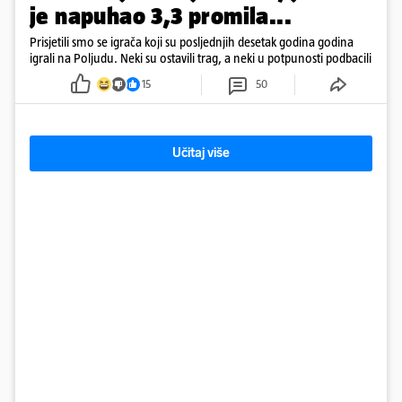
je napuhao 3,3 promila...
Prisjetili smo se igrača koji su posljednjih desetak godina godina
igrali na Poljudu. Neki su ostavili trag, a neki u potpunosti podbacili
15
50
Učitaj više