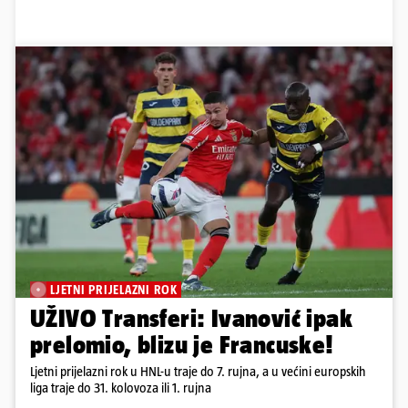
LJETNI PRIJELAZNI ROK
UŽIVO Transferi: Ivanović ipak
prelomio, blizu je Francuske!
Ljetni prijelazni rok u HNL-u traje do 7. rujna, a u većini europskih
liga traje do 31. kolovoza ili 1. rujna