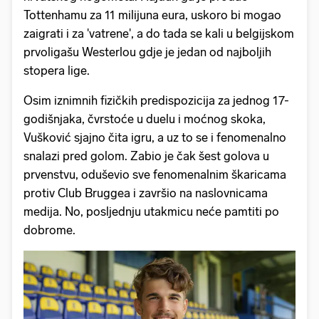
Tottenhamu za 11 milijuna eura, uskoro bi mogao
zaigrati i za 'vatrene', a do tada se kali u belgijskom
prvoligašu Westerlou gdje je jedan od najboljih
stopera lige.
Osim iznimnih fizičkih predispozicija za jednog 17-
godišnjaka, čvrstoće u duelu i moćnog skoka,
Vušković sjajno čita igru, a uz to se i fenomenalno
snalazi pred golom. Zabio je čak šest golova u
prvenstvu, oduševio sve fenomenalnim škaricama
protiv Club Bruggea i završio na naslovnicama
medija. No, posljednju utakmicu neće pamtiti po
dobrome.