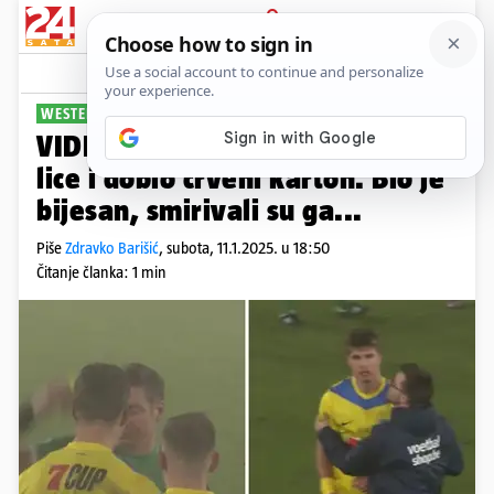
PRIJAVA
Sport
Komentari
34
WESTERLO IZGUBIO
VIDEO Vušković se unio sucu u
lice i dobio crveni karton. Bio je
bijesan, smirivali su ga...
Piše
Zdravko Barišić
,
subota, 11.1.2025. u 18:50
Čitanje članka: 1 min