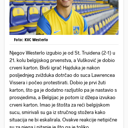
Foto: KVC Westerlo
Njegov Westerlo izgubio je od St. Truidena (2-1) u
21. kolu belgijskog prvenstva, a Vušković je dobio
crveni karton. Bivši igrač Hajduka je nakon
posljednjeg zvižduka dotrčao do suca Lawrencea
Vissera i počeo protestirati. Dobio je prvi žuti
karton, što ga je dodatno razljutilo pa je nastavio s
prosvjedima, a Belgijac je potom iz džepa izvukao
crveni karton. Imao je štošta za reći belgijskom
sucu, smirivali su ga iz stručnog stožera kako
situacija ne bi eskalirala. Ovakve reakcije netipične
su za njega i pitanje je što ga je toliko