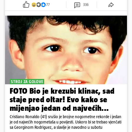
77
336
STROJ ZA GOLOVE
FOTO Bio je krezubi klinac, sad
staje pred oltar! Evo kako se
mijenjao jedan od najvećih...
Cristiano Ronaldo (41) srušio je brojne nogometne rekorde i jedan
je od najvećih nogometaša u povijesti. Uskoro bi se trebao vjenčati
sa Georginom Rodriguez, a slavlje je navodno u subotu