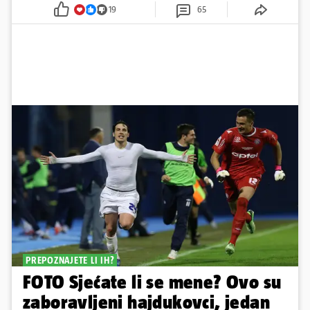
19
65
PREPOZNAJETE LI IH?
FOTO Sjećate li se mene? Ovo su
zaboravljeni hajdukovci, jedan