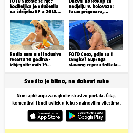
FOTO Sjećate se nje?
Dnevni horoskop za
Voditeljica je oduševila
nedjelju 9. kolovoza:
na ždrijebu SP-a 2014.
Jarac prigovara,
Evo kako danas izgleda
Vodenjak je optimističan!
Radio sam u al inclusive
FOTO Coco, gdje su ti
resortu 10 godina -
tangice? Supruga
izbjegnite ovih 19
slavnog repera fotkala
grešaka i olakšajte si
se ispred auta i pokazala
odmor
sve
Sve što je bitno, na dohvat ruke
Skini aplikaciju za najbolje iskustvo portala. Čitaj,
komentiraj i budi uvijek u toku s najnovijim vijestima.