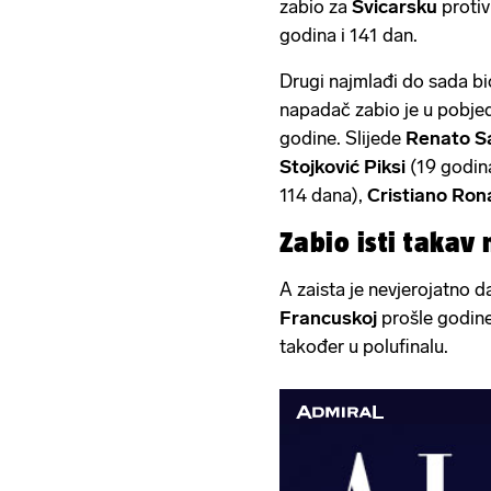
zabio za
Švicarsku
proti
godina i 141 dan.
Drugi najmlađi do sada bi
napadač zabio je u pobje
godine. Slijede
Renato S
Stojković Piksi
(19 godina
114 dana),
Cristiano Ron
Zabio isti takav 
A zaista je nevjerojatno 
Francuskoj
prošle godine
također u polufinalu.