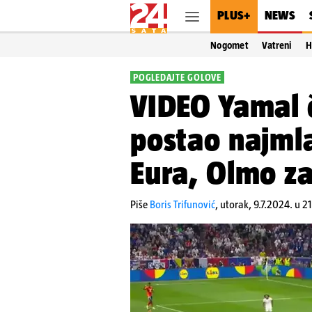
PLUS+
NEWS
Nogomet
Vatreni
H
POGLEDAJTE GOLOVE
VIDEO Yamal 
postao najmlađ
Eura, Olmo za
Piše
Boris Trifunović
,
utorak, 9.7.2024. u 2