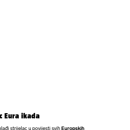
ac Eura ikada
ađi strijelac u povijesti svih
Europskih