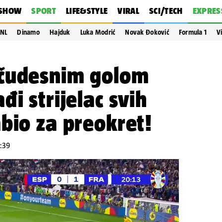
SHOW
SPORT
LIFE&STYLE
VIRAL
SCI/TECH
EXPRES
NL
Dinamo
Hajduk
Luka Modrić
Novak Đoković
Formula 1
V
čudesnim golom
i strijelac svih
bio za preokret!
1:39