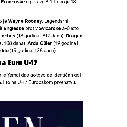
v
Francuske
u porazu 3-1. Imao je 18
o je
Wayne Rooney
. Legendarni
di
Engleske
protiv
Švicarske
3-0 iste
anches
(18 godina i 317 dana),
Dragan
, 108 dana),
Arda Güler
(19 godina i
aldo
(19 godina, 128 dana)...
na Euru U-17
da je Yamal dao gotovo pa identičan gol
. I to na U-17 Europskom prvenstvu,