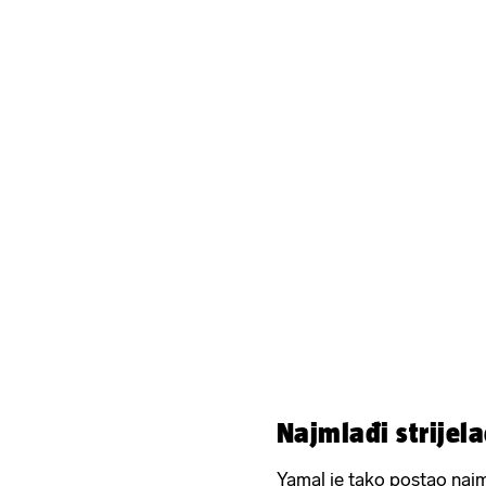
Najmlađi strijel
Yamal je tako postao najml