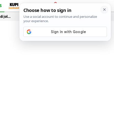
S
PRIJAVA
idi još…