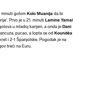
9. minuti golom
Kolo Muanija
da bi
urije'. Prvo je u 21. minuti
Lamine Yamal
golova u mladoj karijeri, a onda je
Dani
ancuza, pucao, a lopta se od
Koundéa
okret i 2-1 Španjolske. Pogodak je na
ov treći na Euru.