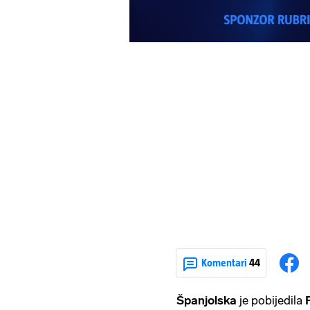
Komentari
44
Španjolska
je pobijedila