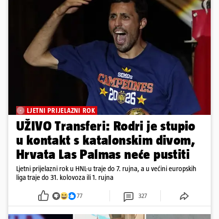
LJETNI PRIJELAZNI ROK
UŽIVO Transferi: Rodri je stupio
u kontakt s katalonskim divom,
Hrvata Las Palmas neće pustiti
Ljetni prijelazni rok u HNL-u traje do 7. rujna, a u većini europskih
liga traje do 31. kolovoza ili 1. rujna
77
327