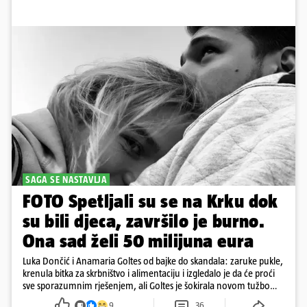
SAGA SE NASTAVLJA
FOTO Spetljali su se na Krku dok
su bili djeca, završilo je burno.
Ona sad želi 50 milijuna eura
Luka Dončić i Anamaria Goltes od bajke do skandala: zaruke pukle,
krenula bitka za skrbništvo i alimentaciju i izgledalo je da će proći
sve sporazumnim rješenjem, ali Goltes je šokirala novom tužbom
u Sloveniji
9
36