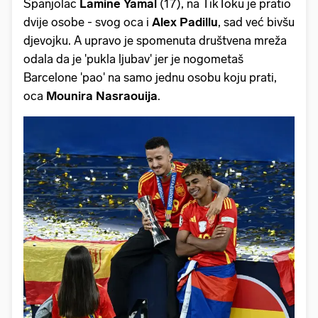
Španjolac
Lamine Yamal
(17), na TikToku je pratio
dvije osobe - svog oca i
Alex Padillu
, sad već bivšu
djevojku. A upravo je spomenuta društvena mreža
odala da je 'pukla ljubav' jer je nogometaš
Barcelone 'pao' na samo jednu osobu koju prati,
oca
Mounira Nasraouija
.