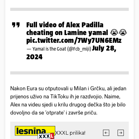
Full video of Alex Padilla
cheating on Lamine yamal 😭😭
pic.twitter.com/7Wy7UN6EMz
July 28,
— Yamal is the Goat (@Fcb_miji)
2024
Nakon Eura su otputovali u Milan i Grčku, ali jedan
prijenos uživo na TikToku ih je razdvojio. Naime,
Alex na videu sjedi u krilu drugog dečka što je bilo
dovoljno da se 'otprate' i završe priču.