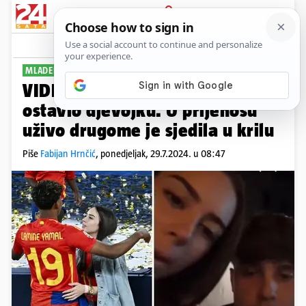
PRIJAVA
Sport
Komentari
11
MLADENAČKI PROBLEMI
VIDEO Yamal zbog ove snimke
ostavio djevojku. U prijenosu
uživo drugome je sjedila u krilu
Piše
Fabijan Hrnčić
,
ponedjeljak, 29.7.2024. u 08:47