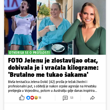
OTVORILA SE O PROŠLOSTI
FOTO Jelenu je zlostavljao otac,
dobivala je i vraćala kilograme:
'Brutalno me tukao šakama'
Bivša tenisačica Jelena Dokić (42) prošla je težak životni i
profesionalni put, s obitelji je nakon srpske agresije na Hrvatsku
prebjegla u Vojvodinu, potom u Australiju gdje danas inspirira
mnoge
18
53