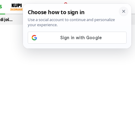
S
PRIJAVA
idi još…