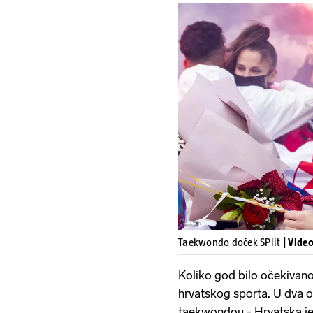
Taekwondo doček SPlit
| Vide
Koliko god bilo očekivano,
hrvatskog sporta. U dva ol
taekwondou - Hrvatska je 