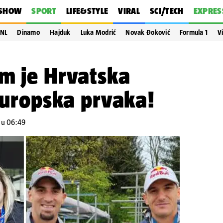
SHOW
SPORT
LIFE&STYLE
VIRAL
SCI/TECH
EXPRES
NL
Dinamo
Hajduk
Luka Modrić
Novak Đoković
Formula 1
V
em je Hrvatska
 europska prvaka!
. u 06:49