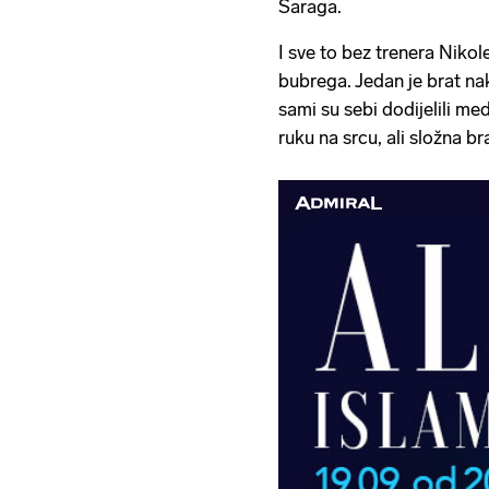
Saraga.
I sve to bez trenera Nikol
bubrega. Jedan je brat nak
sami su sebi dodijelili me
ruku na srcu, ali složna br