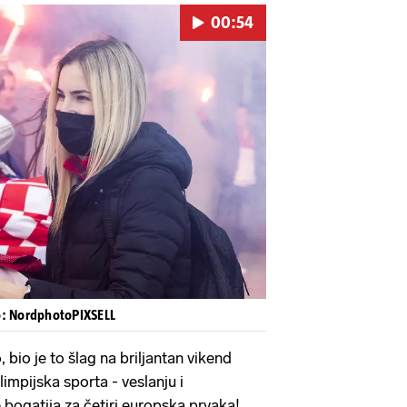
00:54
Pokretanje videa...
o: NordphotoPIXSELL
 bio je to šlag na briljantan vikend
impijska sporta - veslanju i
bogatija za četiri europska prvaka!