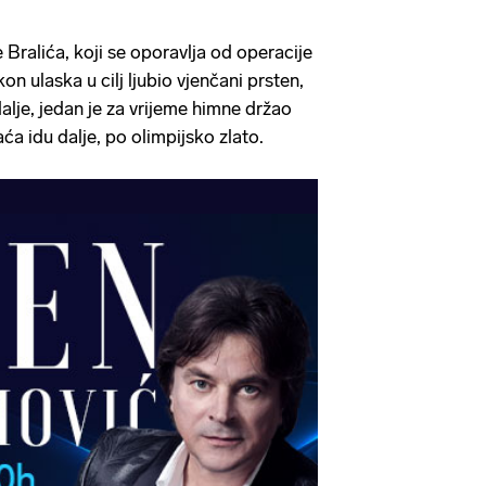
e Bralića, koji se oporavlja od operacije
on ulaska u cilj ljubio vjenčani prsten,
dalje, jedan je za vrijeme himne držao
aća idu dalje, po olimpijsko zlato.