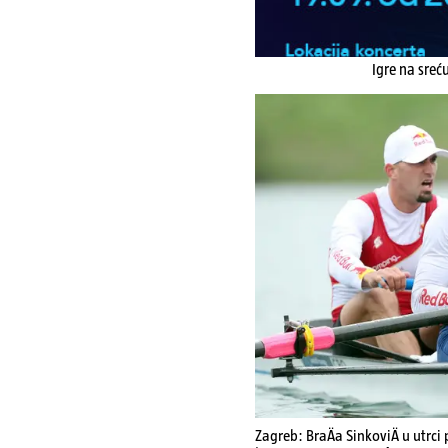
Igre na sreć
Zagreb: BraÄa SinkoviÄ u utrc