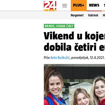
PLUS+
NEWS
Nogomet
Vatreni
H
BRAVO, SVAKA ČAST
Vikend u koj
dobila četiri
Piše
Ante Buškulić
,
ponedjeljak, 12.4.2021