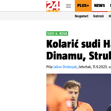
PLUS+
NEWS
Nogomet
Vatreni
H
SUCI 6. KOLA
Kolarić sudi 
Dinamu, Struk
Piše
Jakov Drobnjak
,
četvrtak, 11.9.2025. u