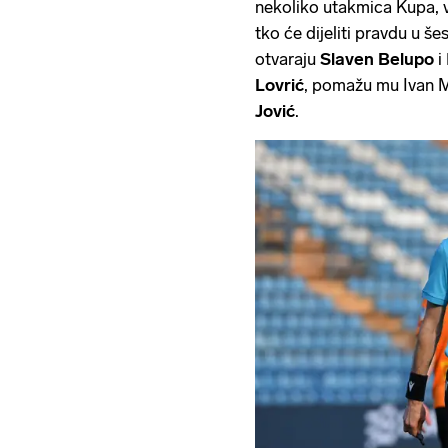
nekoliko utakmica Kupa, 
tko će dijeliti pravdu u š
otvaraju
Slaven Belupo
i
Lovrić
, pomažu mu Ivan Mi
Jović
.