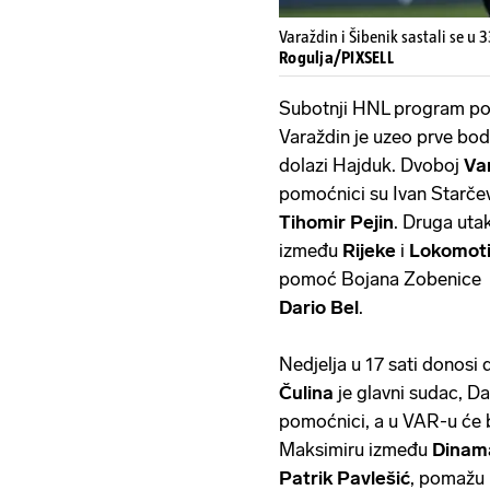
Varaždin i Šibenik sastali se u 
Rogulja/PIXSELL
Subotnji HNL program poč
Varaždin je uzeo prve bo
dolazi Hajduk. Dvoboj
Va
pomoćnici su Ivan Starčev
Tihomir Pejin
. Druga uta
između
Rijeke
i
Lokomot
pomoć Bojana Zobenice i 
Dario Bel
.
Nedjelja u 17 sati donosi
Čulina
je glavni sudac, D
pomoćnici, a u VAR-u će 
Maksimiru između
Dina
Patrik Pavlešić
, pomažu 