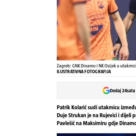
Zagreb: GNK Dinamo i NK Osijek u utakmici
ILUSTRATIVNA FOTOGRAFIJA
Dodaj 24sata
Patrik Kolarić sudi utakmicu izme
Duje Strukan je na Rujevici i dijeli 
Pavlešić na Maksimiru gdje Dinamo