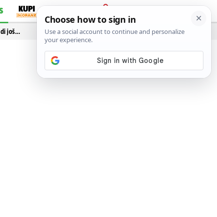
S
PRIJAVA
idi još…