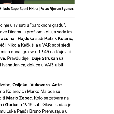
33. kolu SuperSport HNL-a |
Foto: Vjeran Zganec
inje u 17 sati u "baroknom gradu".
dove Dinamu u prošlom kolu, a sada im
raždina
i
Hajduka
sudi
Patrik Kolarić
,
ić i Nikola Kečkiš, a u VAR sobi sjedi
kmica dana igra se u 19.45 na Rujevici
ive
. Pravdu dijeli
Duje Strukan
uz
Ivana Janića, dok će u VAR-u biti
 dvoboj
Osijeka
i
Vukovara
.
Ante
ario Kolarević i Marko Maloča su
biti
Mario Zebec
. Kolo se zatvara na
ma
i
Gorice
u 19.15 sati. Glavni sudac je
mu Luka Pajić i Bruno Premužaj, a u