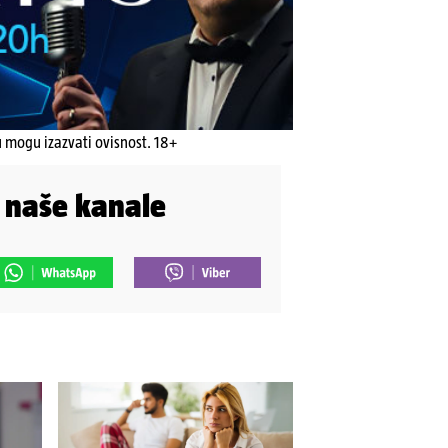
u mogu izazvati ovisnost. 18+
i naše kanale