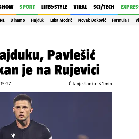
SHOW
SPORT
LIFE&STYLE
VIRAL
SCI/TECH
EXPRES
NL
Dinamo
Hajduk
Luka Modrić
Novak Đoković
Formula 1
V
Hajduku, Pavlešić
an je na Rujevici
 15:27
Čitanje članka: < 1 min