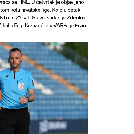
vraća se
HNL
. U četvrtak je objavljeno
estom kolu hrvatske lige. Kolo u petak
Istra
u 21 sat. Glavni sudac je
Zdenko
halj i Filip Krznarić, a u VAR-u je
Fran