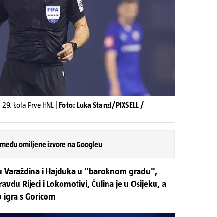
 29. kola Prve HNL |
Foto: Luka Stanzl/PIXSELL /
 među omiljene izvore na Googleu
đu Varaždina i Hajduka u "baroknom gradu",
pravdu Rijeci i Lokomotivi, Čulina je u Osijeku, a
 igra s Goricom