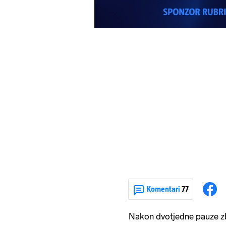
Komentari
77
Nakon dvotjedne pauze zb