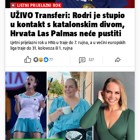
LJETNI PRIJELAZNI ROK
UŽIVO Transferi: Rodri je stupio
u kontakt s katalonskim divom,
Hrvata Las Palmas neće pustiti
Ljetni prijelazni rok u HNL-u traje do 7. rujna, a u većini europskih
liga traje do 31. kolovoza ili 1. rujna
77
327