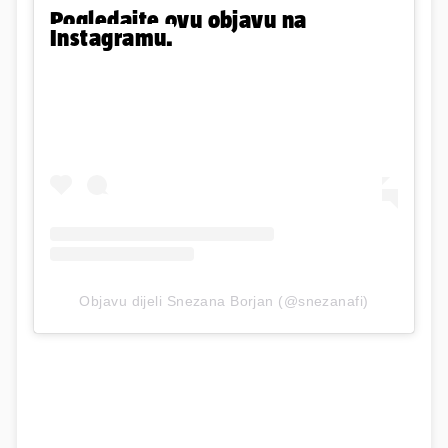
Pogledajte ovu objavu na
Instagramu.
Objavu dijeli Snezana Borjan (@snezanafi)