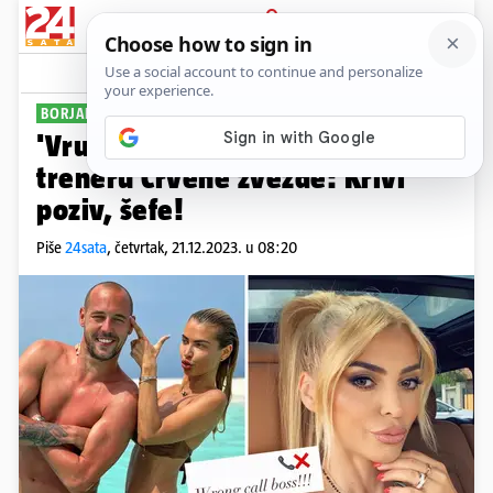
PRIJAVA
Sport
Komentari
23
BORJANOVA SUPRUGA
'Vruća Sneki' slavi otkaz
treneru Crvene zvezde: Krivi
poziv, šefe!
Piše
24sata
,
četvrtak, 21.12.2023. u 08:20