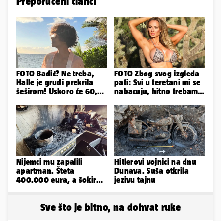
Preporučeni članci
FOTO Badić? Ne treba,
FOTO Zbog svog izgleda
Halle je grudi prekrila
pati: Svi u teretani mi se
šeširom! Uskoro će 60,
nabacuju, hitno trebam
ljetuje u golim izdanjima
tjelohranitelja!
Nijemci mu zapalili
Hitlerovi vojnici na dnu
apartman. Šteta
Dunava. Suša otkrila
400.000 eura, a šokirao
jezivu tajnu
ga mail od Bookinga
Sve što je bitno, na dohvat ruke