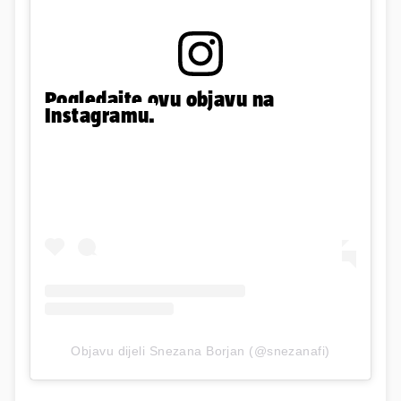
Pogledajte ovu objavu na
Instagramu.
Objavu dijeli Snezana Borjan (@snezanafi)