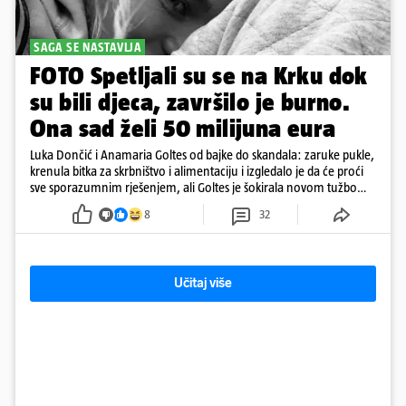
SAGA SE NASTAVLJA
FOTO Spetljali su se na Krku dok
su bili djeca, završilo je burno.
Ona sad želi 50 milijuna eura
Luka Dončić i Anamaria Goltes od bajke do skandala: zaruke pukle,
krenula bitka za skrbništvo i alimentaciju i izgledalo je da će proći
sve sporazumnim rješenjem, ali Goltes je šokirala novom tužbom
u Sloveniji
8
32
Učitaj više