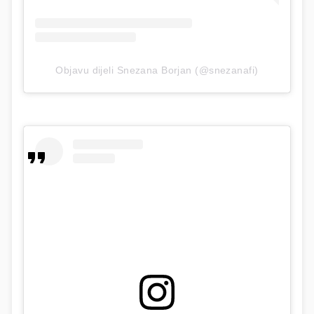
Objavu dijeli Snezana Borjan (@snezanafi)