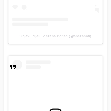
Objavu dijeli Snezana Borjan (@snezanafi)