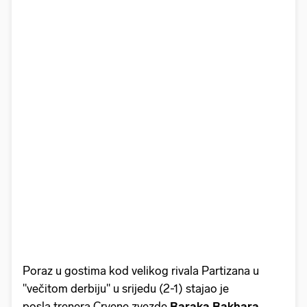
Poraz u gostima kod velikog rivala Partizana u
"večitom derbiju" u srijedu (2-1) stajao je
posla trenera Crvene zvezde
Baraka Bakhara