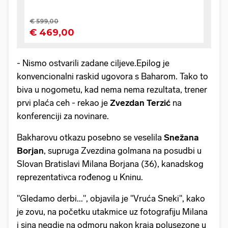
- Nismo ostvarili zadane ciljeve.Epilog je
konvencionalni raskid ugovora s Baharom. Tako to
biva u nogometu, kad nema nema rezultata, trener
prvi plaća ceh - rekao je
Zvezdan Terzić
na
konferenciji za novinare.
Bakharovu otkazu posebno se veselila
Snežana
Borjan
, supruga Zvezdina golmana na posudbi u
Slovan Bratislavi Milana Borjana (36), kanadskog
reprezentativca rođenog u Kninu.
"Gledamo derbi...", objavila je "Vruća Sneki", kako
je zovu, na početku utakmice uz fotografiju Milana
i sina negdje na odmoru nakon kraja polusezone u