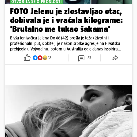
OTVORILA SE O PROŠLOSTI
FOTO Jelenu je zlostavljao otac,
dobivala je i vraćala kilograme:
'Brutalno me tukao šakama'
Bivša tenisačica Jelena Dokić (42) prošla je težak životni i
profesionalni put, s obitelji je nakon srpske agresije na Hrvatsku
prebjegla u Vojvodinu, potom u Australiju gdje danas inspirira
mnoge
18
53