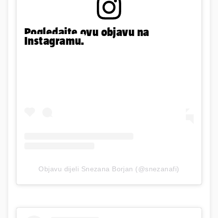
Pogledajte ovu objavu na
Instagramu.
Objavu dijeli Snezana Borjan (@snezanafi)