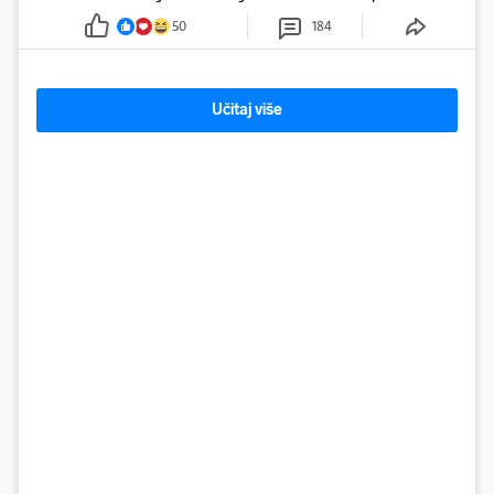
50
184
Učitaj više