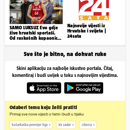
Najnovije vijesti iz
SAMO LUKSUZ Evo gdje
Hrvatske i svijeta |
žive hrvatski sportaši.
24sata
Od raskošnih kupaonica
pa do privatnog kina
Sve što je bitno, na dohvat ruke
Skini aplikaciju za najbolje iskustvo portala. Čitaj,
komentiraj i budi uvijek u toku s najnovijim vijestima.
Odaberi temu koju želiš pratiti
Primaj sve nove vijesti o temi i budi u tijeku
košarkaška premijer liga
kk zadar
cibona