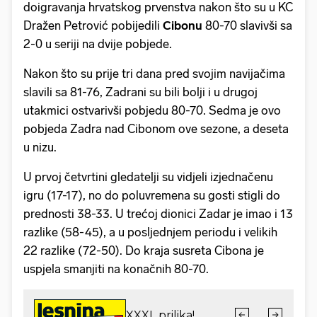
doigravanja hrvatskog prvenstva nakon što su u KC
Dražen Petrović pobijedili
Cibonu
80-70 slavivši sa
2-0 u seriji na dvije pobjede.
Nakon što su prije tri dana pred svojim navijačima
slavili sa 81-76, Zadrani su bili bolji i u drugoj
utakmici ostvarivši pobjedu 80-70. Sedma je ovo
pobjeda Zadra nad Cibonom ove sezone, a deseta
u nizu.
U prvoj četvrtini gledatelji su vidjeli izjednačenu
igru (17-17), no do poluvremena su gosti stigli do
prednosti 38-33. U trećoj dionici Zadar je imao i 13
razlike (58-45), a u posljednjem periodu i velikih
22 razlike (72-50). Do kraja susreta Cibona je
uspjela smanjiti na konačnih 80-70.