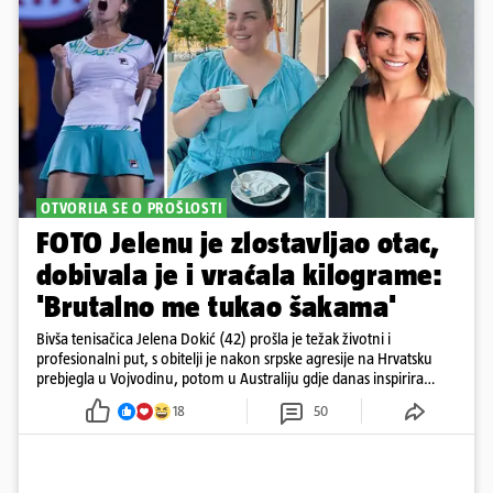
OTVORILA SE O PROŠLOSTI
FOTO Jelenu je zlostavljao otac,
dobivala je i vraćala kilograme:
'Brutalno me tukao šakama'
Bivša tenisačica Jelena Dokić (42) prošla je težak životni i
profesionalni put, s obitelji je nakon srpske agresije na Hrvatsku
prebjegla u Vojvodinu, potom u Australiju gdje danas inspirira
mnoge
18
50