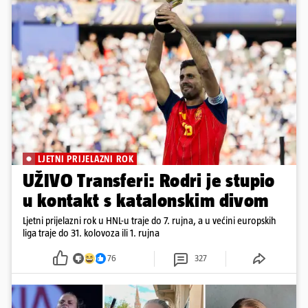
LJETNI PRIJELAZNI ROK
UŽIVO Transferi: Rodri je stupio
u kontakt s katalonskim divom
Ljetni prijelazni rok u HNL-u traje do 7. rujna, a u većini europskih
liga traje do 31. kolovoza ili 1. rujna
76
327