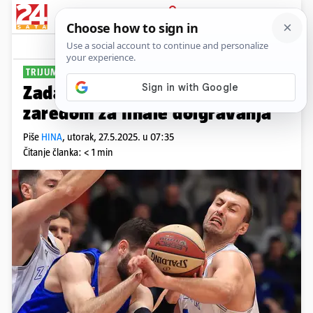
PRIJAVA
Sport
Komentari
2
TRIJUMF POD TORNJEM
Zadar pobijedio Cibonu i 10. put
zaredom za finale doigravanja
Piše
HINA
,
utorak, 27.5.2025. u 07:35
Čitanje članka: < 1 min