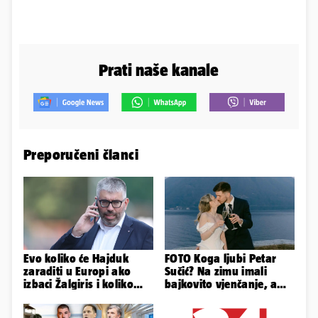
Prati naše kanale
Preporučeni članci
Evo koliko će Hajduk
FOTO Koga ljubi Petar
zaraditi u Europi ako
Sučić? Na zimu imali
izbaci Žalgiris i koliko
bajkovito vjenčanje, a
ako izbori ligašku fazu
sada je na svijet stigao -
sin!