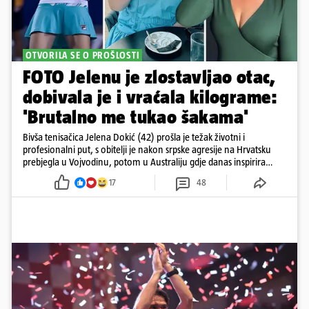
OTVORILA SE O PROŠLOSTI
FOTO Jelenu je zlostavljao otac,
dobivala je i vraćala kilograme:
'Brutalno me tukao šakama'
Bivša tenisačica Jelena Dokić (42) prošla je težak životni i
profesionalni put, s obitelji je nakon srpske agresije na Hrvatsku
prebjegla u Vojvodinu, potom u Australiju gdje danas inspirira
mnoge
17
48