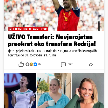
LJETNI PRIJELAZNI ROK
UŽIVO Transferi: Nevjerojatan
preokret oko transfera Rodrija!
Ljetni prijelazni rok u HNL-u traje do 7. rujna, a u većini europskih
liga traje do 31. kolovoza ili 1. rujna
76
327