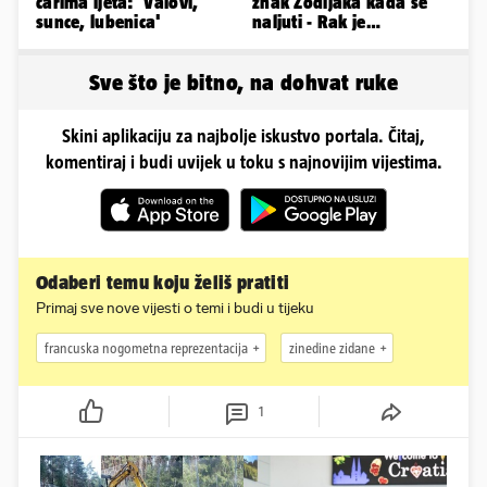
čarima ljeta: 'Valovi,
znak Zodijaka kada se
sunce, lubenica'
naljuti - Rak je
agresivan, a Vaga brzo
oprašta
Sve što je bitno, na dohvat ruke
Skini aplikaciju za najbolje iskustvo portala. Čitaj,
komentiraj i budi uvijek u toku s najnovijim vijestima.
Odaberi temu koju želiš pratiti
Primaj sve nove vijesti o temi i budi u tijeku
francuska nogometna reprezentacija
zinedine zidane
1