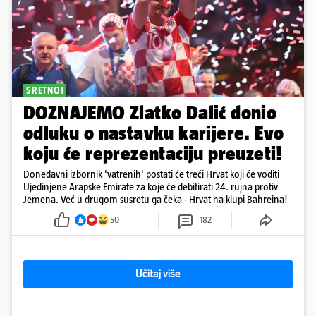
SRETNO!
DOZNAJEMO Zlatko Dalić donio
odluku o nastavku karijere. Evo
koju će reprezentaciju preuzeti!
Donedavni izbornik 'vatrenih' postati će treći Hrvat koji će voditi
Ujedinjene Arapske Emirate za koje će debitirati 24. rujna protiv
Jemena. Već u drugom susretu ga čeka - Hrvat na klupi Bahreina!
50
182
Učitaj više