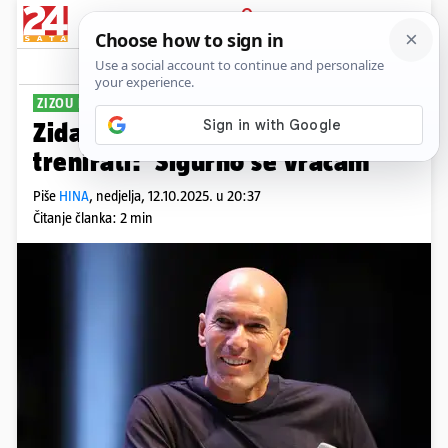
PRIJAVA
Sport
Komentari
1
ZIZOU PAUZIRA
Zidane je otkrio koga bi volio
trenirati: 'Sigurno se vraćam'
Piše
HINA
,
nedjelja, 12.10.2025. u 20:37
Čitanje članka: 2 min