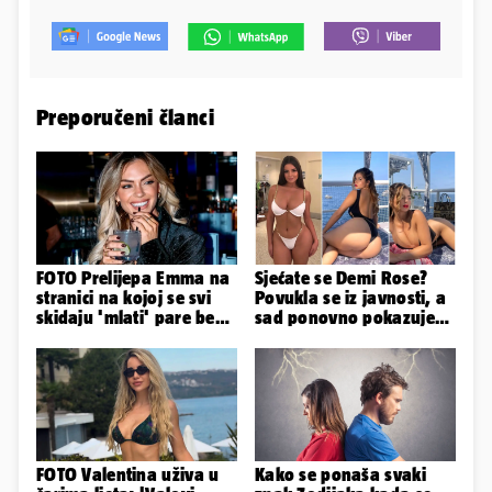
Preporučeni članci
FOTO Prelijepa Emma na
Sjećate se Demi Rose?
stranici na kojoj se svi
Povukla se iz javnosti, a
skidaju 'mlati' pare bez
sad ponovno pokazuje
'prodaje tijela'
obline. Ovako izgleda
FOTO Valentina uživa u
Kako se ponaša svaki