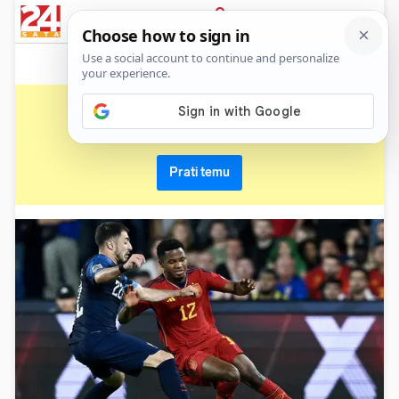
News
Show
Sport
Life&style
Video
Express
PRIJAVA
ansu fati
Primaj sve nove vijesti o temi i budi u tijeku
Prati temu