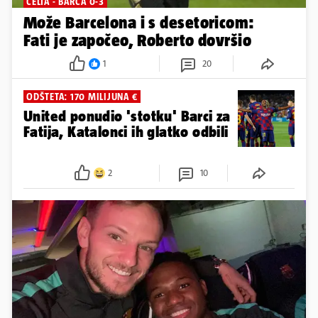
CELTA - BARCA 0-3
Može Barcelona i s desetoricom:
Fati je započeo, Roberto dovršio
1
20
ODŠTETA: 170 MILIJUNA €
United ponudio 'stotku' Barci za
Fatija, Katalonci ih glatko odbili
2
10