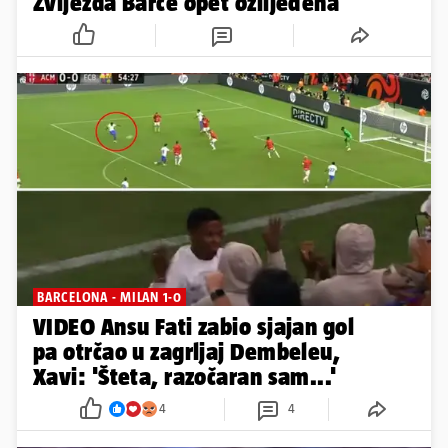
Zvijezda Barce opet ozlijeđena
BARCELONA - MILAN 1-0
VIDEO Ansu Fati zabio sjajan gol
pa otrčao u zagrljaj Dembeleu,
Xavi: 'Šteta, razočaran sam...'
4
4