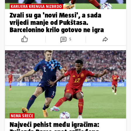
KARIJERA KRENULA NIZBRDO
Zvali su ga 'novi Messi', a sada
vrijedi manje od Pukštasa.
Barcelonino krilo gotovo ne igra
5
NEMA SREĆE
Najveći pehist među igračima: