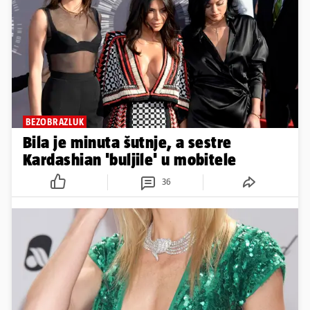
BEZOBRAZLUK
Bila je minuta šutnje, a sestre
Kardashian 'buljile' u mobitele
36