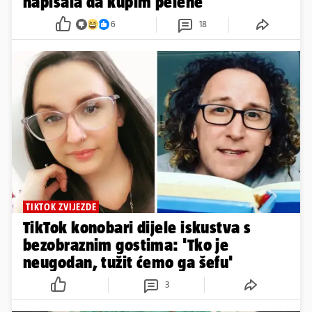
napisala da kupim pelene
6
18
TIKTOK ZVIJEZDE
TikTok konobari dijele iskustva s
bezobraznim gostima: 'Tko je
neugodan, tužit ćemo ga šefu'
3