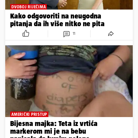
DVOBOJ RIJEČIMA
Kako odgovoriti na neugodna
pitanja da ih više nitko ne pita
11
AMERIČKI PRISTUP
Bijesna majka: Teta iz vrtića
markerom mi je na bebu