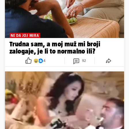
NE DA JOJ MIRA
Trudna sam, a moj muž mi broji
zalogaje, je li to normalno ili?
4
92