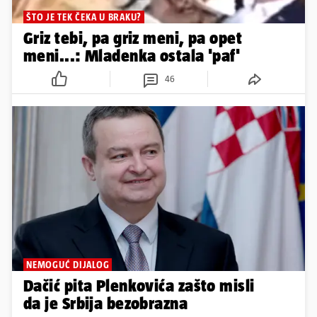
ŠTO JE TEK ČEKA U BRAKU?
Griz tebi, pa griz meni, pa opet
meni...: Mladenka ostala 'paf'
46
NEMOGUĆ DIJALOG
Dačić pita Plenkovića zašto misli
da je Srbija bezobrazna