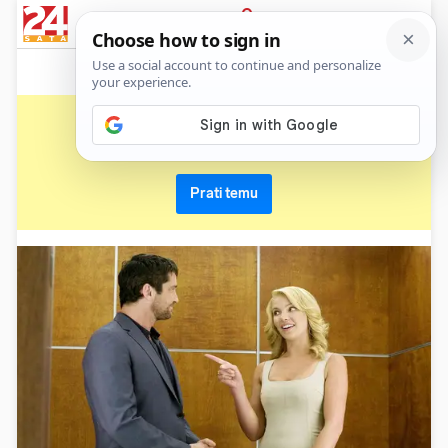
News
Show
Sport
Life&style
Video
Express
PRIJAVA
bezobrazluk
Primaj sve nove vijesti o temi i budi u tijeku
Prati temu