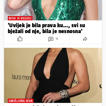
NISU JE VOLJELI
'Uvijek je bila prava ku..., svi su
bježali od nje, bila je nesnosna'
13
UMIŠLJENA DIVA