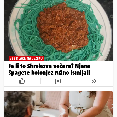
BEZ DLAKE NA JEZIKU
Je li to Shrekova večera? Njene
špagete bolonjez ružno ismijali