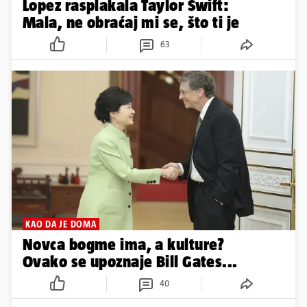
Lopez rasplakala Taylor Swift:
Mala, ne obraćaj mi se, što ti je
63
KAO DA JE DOMA
Novca bogme ima, a kulture?
Ovako se upoznaje Bill Gates...
40