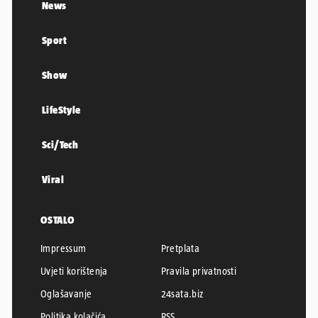
News
Sport
Show
LifeStyle
Sci/Tech
Viral
OSTALO
Impressum
Pretplata
Uvjeti korištenja
Pravila privatnosti
Oglašavanje
24sata.biz
Politika kolačića
RSS