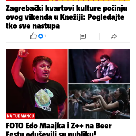
Zagrebački kvartovi kulture počinju
ovog vikenda u Knežiji: Pogledajte
tko sve nastupa
1
NA TUĐMANCU
FOTO Edo Maajka i Z++ na Beer
Festu oduševili su publiku!