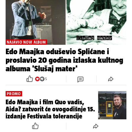
NAJAVIO NOVI ALBUM
Edo Maajka oduševio Splićane i
proslavio 20 godina izlaska kultnog
albuma 'Slušaj mater'
5
PROMO
Edo Maajka i film Quo vadis,
Aida? zatvorit će ovogodišnje 15.
izdanje Festivala tolerancije