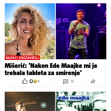
NAJVEĆI OBOŽAVATELJ
Mišerić: 'Nakon Ede Maajke mi je
trebala tableta za smirenje'
8
25