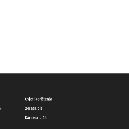
Uvjeti korištenja
e
24sata.biz
Karijera u 24