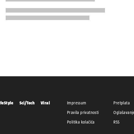
ifeStyle
Sci/Tech
Viral
Impressum
Pretplata
Pravila privatnosti
Oglašavanj
Politika kolačića
RSS