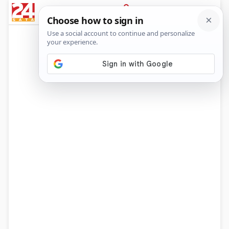
News
Show
Sport
Life&style
Video
Express
PRIJAVA