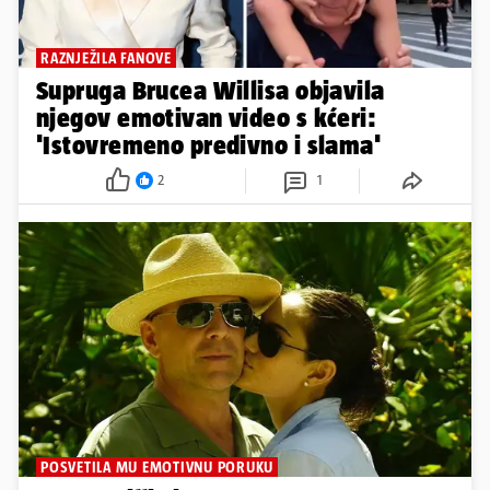
RAZNJEŽILA FANOVE
Supruga Brucea Willisa objavila
njegov emotivan video s kćeri:
'Istovremeno predivno i slama'
2
1
POSVETILA MU EMOTIVNU PORUKU