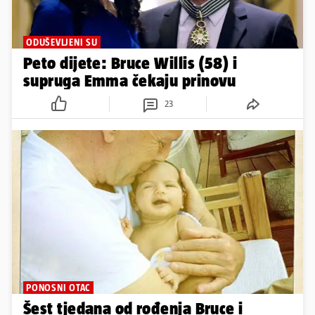
ODUŠEVLJENI SU
Peto dijete: Bruce Willis (58) i
supruga Emma čekaju prinovu
23
PONOSNI OTAC
Šest tjedana od rođenja Bruce i