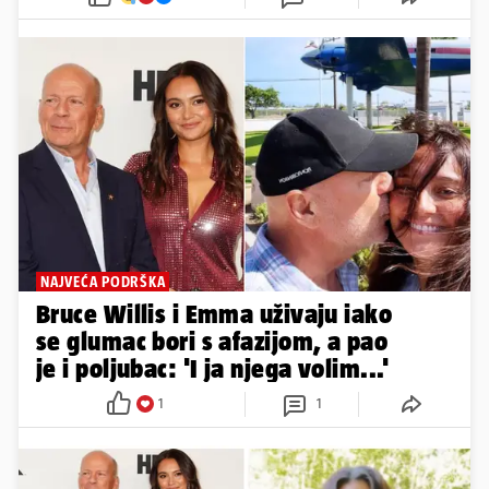
NAJVEĆA PODRŠKA
Bruce Willis i Emma uživaju iako
se glumac bori s afazijom, a pao
je i poljubac: 'I ja njega volim...'
1
1