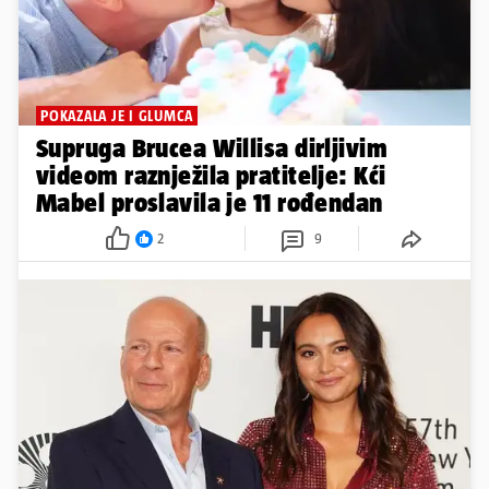
POKAZALA JE I GLUMCA
Supruga Brucea Willisa dirljivim
videom raznježila pratitelje: Kći
Mabel proslavila je 11 rođendan
2
9