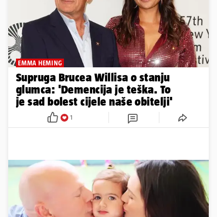
EMMA HEMING
Supruga Brucea Willisa o stanju
glumca: 'Demencija je teška. To
je sad bolest cijele naše obitelji'
1