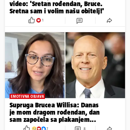
video: 'Sretan rođendan, Bruce.
Sretna sam i volim našu obitelj!'
1
EMOTIVNA OBJAVA
Supruga Brucea Willisa: Danas
je mom dragom rođendan, dan
sam započela sa plakanjem...
7
8