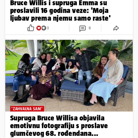
Bruce Willis i supruga Emma su
proslavili 16 godina veze: 'Moja
ljubav prema njemu samo raste'
3
6
'ZAHVALNA SAM'
Supruga Bruce Willisa objavila
emotivnu fotografiju s proslave
glumčevog 68. rođendana...