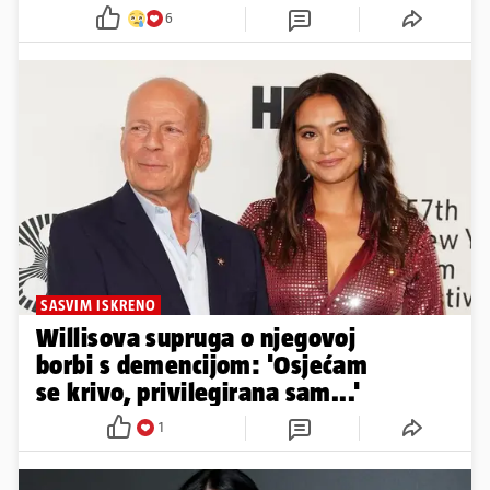
6
SASVIM ISKRENO
Willisova supruga o njegovoj
borbi s demencijom: 'Osjećam
se krivo, privilegirana sam...'
1