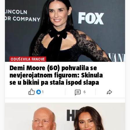
ODUŠEVILA FANOVE
Demi Moore (60) pohvalila se
nevjerojatnom figurom: Skinula
se u bikini pa stala ispod slapa
1
6