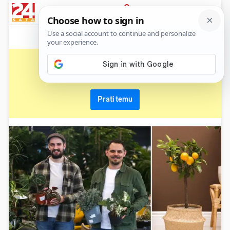
News
Show
Sport
Life&style
Video
Express
PRIJAVA
kumkvat
Primaj sve nove vijesti o temi i budi u tijeku
Prati temu