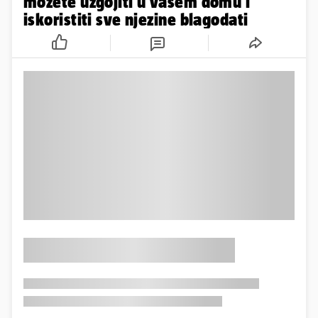
možete uzgojiti u vašem domu i
iskoristiti sve njezine blagodati