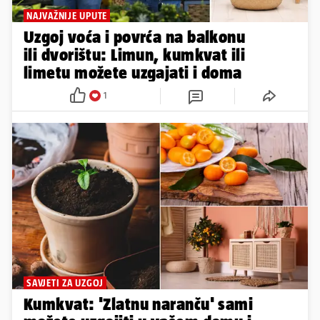
NAJVAŽNIJE UPUTE
Uzgoj voća i povrća na balkonu
ili dvorištu: Limun, kumkvat ili
limetu možete uzgajati i doma
1
SAVJETI ZA UZGOJ
Kumkvat: 'Zlatnu naranču' sami