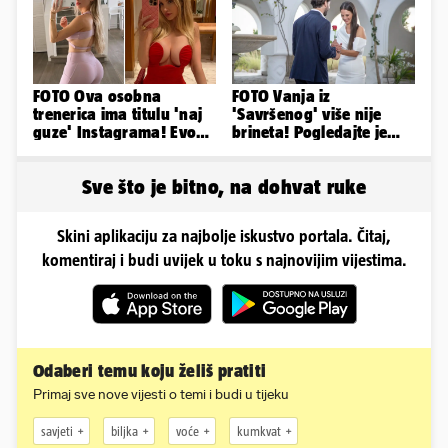
FOTO Ova osobna
FOTO Vanja iz
trenerica ima titulu 'naj
'Savršenog' više nije
guze' Instagrama! Evo
brineta! Pogledajte je
koliko naplaćuje po
sad
satu...
Sve što je bitno, na dohvat ruke
Skini aplikaciju za najbolje iskustvo portala. Čitaj,
komentiraj i budi uvijek u toku s najnovijim vijestima.
Odaberi temu koju želiš pratiti
Primaj sve nove vijesti o temi i budi u tijeku
savjeti
biljka
voće
kumkvat