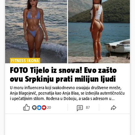
FITNESS IKONA
FOTO Tijelo iz snova! Evo zašto
ovu Srpkinju prati milijun ljudi
U moru influencera koji svakodnevno osvajaju društvene mreže,
Anja Blagojević, poznatija kao Anja Blaa, se izdvojila autentičnošću
i upečatljivim stilom. Rođena u Doboju, a sada s adresom u
Dubaiju, Anja je spoj glamura, discipline i mladenačke energije
20
87