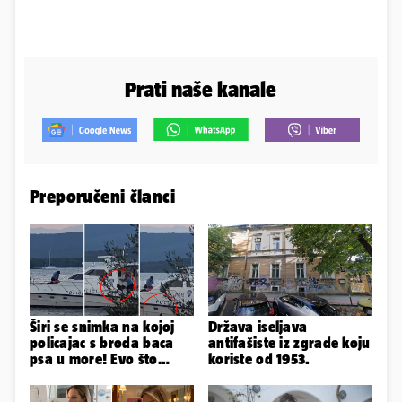
Prati naše kanale
Preporučeni članci
Širi se snimka na kojoj
Država iseljava
policajac s broda baca
antifašiste iz zgrade koju
psa u more! Evo što
koriste od 1953.
kažu: 'Samo smo ga
pustili'