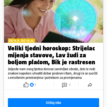
OD 9.8. DO 15.8.
Veliki tjedni horoskop: Strijelac
mijenja stavove, Lav žudi za
boljom plaćom, Bik je rastresen
Zvijezde nam ovog tjedna donose zanimljive obrate, dok će neki
znakovi napokon uhvatiti dobar poslovni ritam, drugi će se suočiti
s emotivnim previranjima i potrebom za promjenama
1
1
Učitaj više