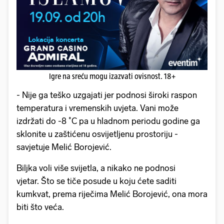
Igre na sreću mogu izazvati ovisnost. 18+
- Nije ga teško uzgajati jer podnosi široki raspon
temperatura i vremenskih uvjeta. Vani može
izdržati do -8 ˚C pa u hladnom periodu godine ga
sklonite u zaštićenu osvijetljenu prostoriju -
savjetuje Melić Borojević.
Biljka voli više svijetla, a nikako ne podnosi
vjetar. Što se tiče posude u koju ćete saditi
kumkvat, prema riječima Melić Borojević, ona mora
biti što veća.