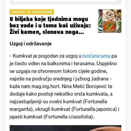
IDEALNE ZA ZABORAVNE
8 biljaka koje tjednima mogu
bez vode i u tome baš uživaju:
Živi kamen, slonova noga...
Uzgoj i održavanje
- Kumkvat je pogodan za uzgoj u
lončanicama
pa
je često viđen na balkonima i terasama. Uspješno
se uzgaja na otvorenom tokom cijele godine,
najviše na području srednjeg i južnog Jadrana -
kaže nam mag.ing.hort. Nina Melić Borojević te
dodaje kako postoji nekoliko vrsta kumkvata, a
najzastupljeniji su ovalni kumkvat (Fortunella
margarita), okrugli kumkvat (Fortunella japonica) i
jajasti kumkvat (Fortunella crassifolia).