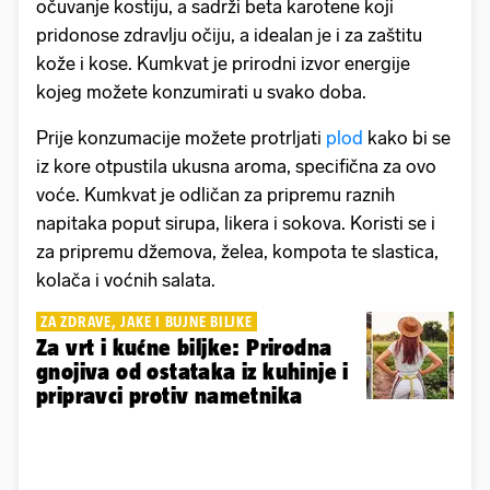
očuvanje kostiju, a sadrži beta karotene koji
pridonose zdravlju očiju, a idealan je i za zaštitu
kože i kose. Kumkvat je prirodni izvor energije
kojeg možete konzumirati u svako doba.
Prije konzumacije možete protrljati
plod
kako bi se
iz kore otpustila ukusna aroma, specifična za ovo
voće. Kumkvat je odličan za pripremu raznih
napitaka poput sirupa, likera i sokova. Koristi se i
za pripremu džemova, želea, kompota te slastica,
kolača i voćnih salata.
ZA ZDRAVE, JAKE I BUJNE BILJKE
Za vrt i kućne biljke: Prirodna
gnojiva od ostataka iz kuhinje i
pripravci protiv nametnika