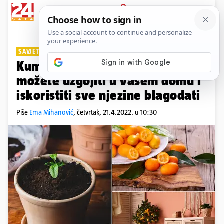
PRIJAVA
Lifestyle
Komentari
0
SAVJETI ZA UZGOJ
Kumkvat: 'Zlatnu naranču' sami
možete uzgojiti u vašem domu i
iskoristiti sve njezine blagodati
Piše
Ema Mihanović
,
četvrtak, 21.4.2022. u 10:30