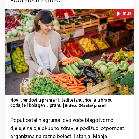
POGLEDAJTE VIDEO:
01:12
Pokretanje videa...
Novi trendovi u prehrani: Jedite iznutrice, a u hranu
dodajte i kolagen u prahu
| Video: 24sata/pixsell
Poput ostalih agruma, ovo voće blagotvorno
djeluje na cjelokupno zdravlje podižući otpornost
organizma na razne bolesti i stanja. Manje