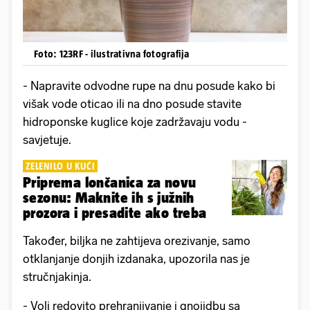
Foto: 123RF - ilustrativna fotografija
- Napravite odvodne rupe na dnu posude kako bi
višak vode oticao ili na dno posude stavite
hidroponske kuglice koje zadržavaju vodu -
savjetuje.
ZELENILO U KUĆI
Priprema lončanica za novu
sezonu: Maknite ih s južnih
prozora i presadite ako treba
Također, biljka ne zahtijeva orezivanje, samo
otklanjanje donjih izdanaka, upozorila nas je
stručnjakinja.
- Voli redovito prehranjivanje i gnojidbu sa