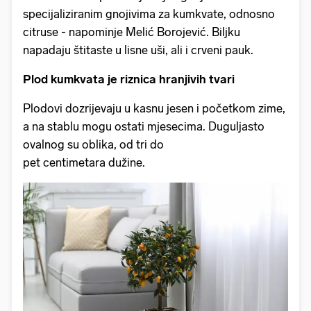
specijaliziranim gnojivima za kumkvate, odnosno
citruse - napominje Melić Borojević. Biljku
napadaju štitaste u lisne uši, ali i crveni pauk.
Plod kumkvata je riznica hranjivih tvari
Plodovi dozrijevaju u kasnu jesen i početkom zime,
a na stablu mogu ostati mjesecima. Duguljasto
ovalnog su oblika, od tri do
pet centimetara dužine.