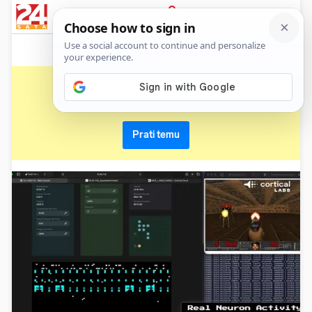
News
Show
Sport
Life&style
Video
Express
PRIJAVA
laboratorij
Primaj sve nove vijesti o temi i budi u tijeku
Prati temu