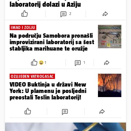
laboratorij dolazi u Aziju
2
IMAO I ZOLJU
Na području Samobora pronašli
improvizirani laboratorij sa šest
stabljika marihuane te oružje
1
1
OZLIJEĐEN VATROGASAC
VIDEO Buktinja u državi New
York: U plamenu je posljedni
preostali Teslin laboratorij!