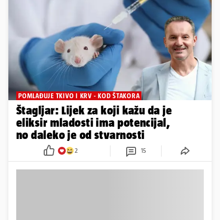
POMLAĐUJE TKIVO I KRV - KOD ŠTAKORA
Štagljar: Lijek za koji kažu da je
eliksir mladosti ima potencijal,
no daleko je od stvarnosti
2
15