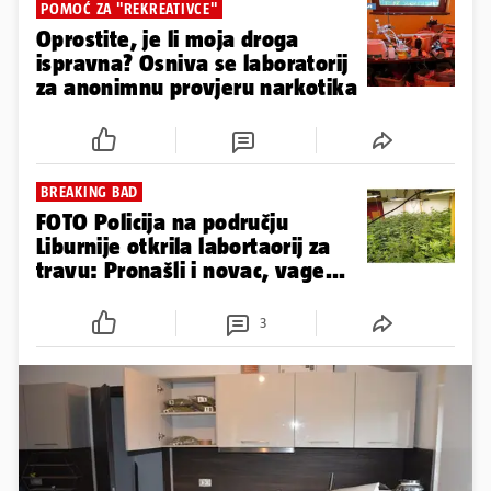
POMOĆ ZA "REKREATIVCE"
Oprostite, je li moja droga
ispravna? Osniva se laboratorij
za anonimnu provjeru narkotika
BREAKING BAD
FOTO Policija na području
Liburnije otkrila labortaorij za
travu: Pronašli i novac, vage...
3