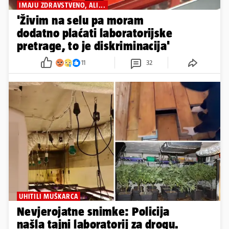
IMAJU ZDRAVSTVENO, ALI...
'Živim na selu pa moram
dodatno plaćati laboratorijske
pretrage, to je diskriminacija'
11
32
UHITILI MUŠKARCA
Nevjerojatne snimke: Policija
našla tajni laboratorij za drogu.