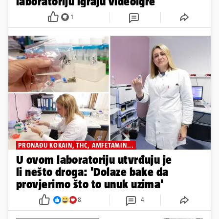
laboratoriju igraju videoigre
1
PRONAĐU KOKAIN, THC, AMFETAMIN...
U ovom laboratoriju utvrđuju je
li nešto droga: 'Dolaze bake da
provjerimo što to unuk uzima'
8
4