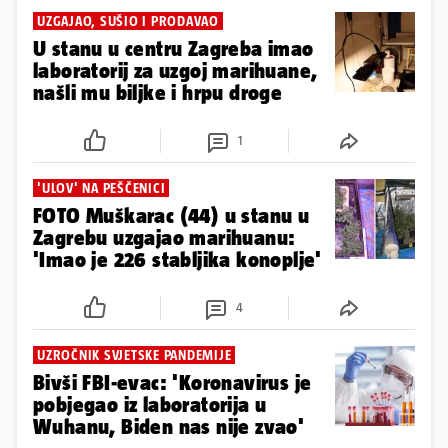
UZGAJAO, SUŠIO I PRODAVAO
U stanu u centru Zagreba imao
laboratorij za uzgoj marihuane,
našli mu biljke i hrpu droge
1
'ULOV' NA PEŠČENICI
FOTO Muškarac (44) u stanu u
Zagrebu uzgajao marihuanu:
'Imao je 226 stabljika konoplje'
4
UZROČNIK SVJETSKE PANDEMIJE
Bivši FBI-evac: 'Koronavirus je
pobjegao iz laboratorija u
Wuhanu, Biden nas nije zvao'