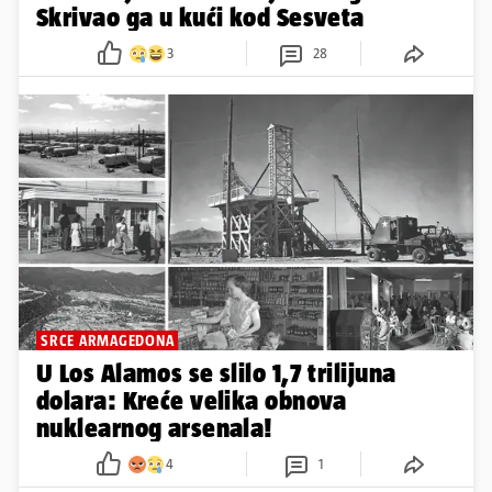
Skrivao ga u kući kod Sesveta
3
28
SRCE ARMAGEDONA
U Los Alamos se slilo 1,7 trilijuna
dolara: Kreće velika obnova
nuklearnog arsenala!
4
1