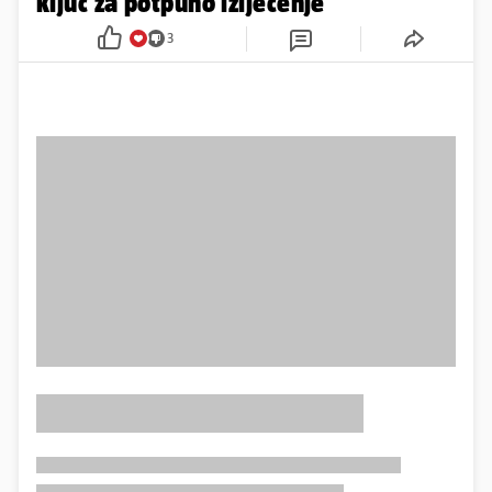
ključ za potpuno izlječenje
3