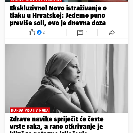
Ekskluzivno! Novo istraživanje o
tlaku u Hrvatskoj: Jedemo puno
previše soli, ovo je dnevna doza
2
1
BORBA PROTIV RAKA
Zdrave navike spriječit će česte
vrste raka, a rano otkrivanje je