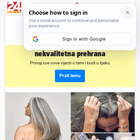
News
Show
Sport
Life&style
Video
Express
PRIJAVA
nekvalitetna prehrana
Primaj sve nove vijesti o temi i budi u tijeku
Prati temu