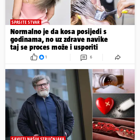
SPASITE STVAR
Normalno je da kosa posijedi s
godinama, no uz zdrave navike
taj se proces može i usporiti
1
6
SAVJETI NAŠIH STRUČNJAKA