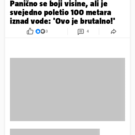
Panično se boji visine, ali je
svejedno poletio 100 metara
iznad vode: 'Ovo je brutalno!'
3
4