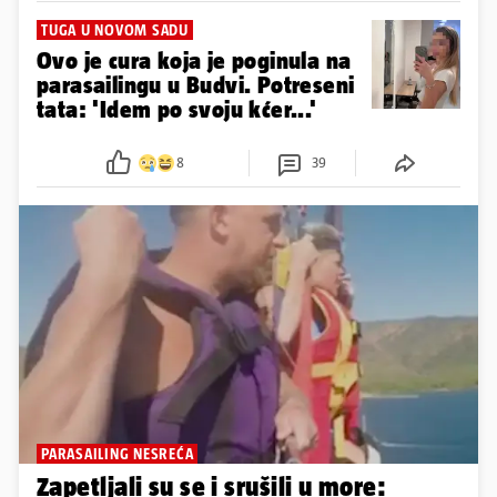
TUGA U NOVOM SADU
Ovo je cura koja je poginula na
parasailingu u Budvi. Potreseni
tata: 'Idem po svoju kćer...'
8
39
PARASAILING NESREĆA
Zapetljali su se i srušili u more: