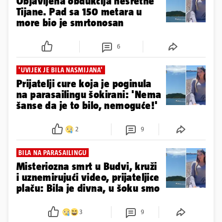
Objavljena obdukcija nesretne
Tijane. Pad sa 150 metara u
more bio je smrtonosan
6
'UVIJEK JE BILA NASMIJANA'
Prijatelji cure koja je poginula
na parasailingu šokirani: 'Nema
šanse da je to bilo, nemoguće!'
2
9
BILA NA PARASAILINGU
Misteriozna smrt u Budvi, kruži
i uznemirujući video, prijateljice
plaču: Bila je divna, u šoku smo
3
9