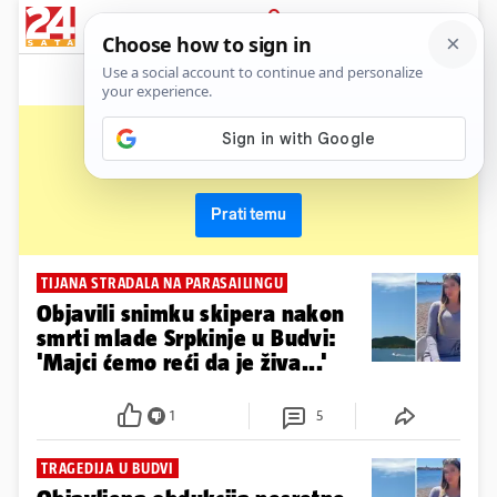
News
Show
Sport
Life&style
Video
Express
PRIJAVA
parasailing
Primaj sve nove vijesti o temi i budi u tijeku
Prati temu
TIJANA STRADALA NA PARASAILINGU
Objavili snimku skipera nakon
smrti mlade Srpkinje u Budvi:
'Majci ćemo reći da je živa...'
1
5
TRAGEDIJA U BUDVI