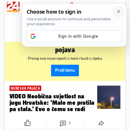
News
Show
Sport
Life&style
Video
Express
PRIJAVA
pojava
Primaj sve nove vijesti o temi i budi u tijeku
Prati temu
NEBESKA PALAČA
VIDEO Neobična svjetlost na
jugu Hrvatske: 'Malo me pratila
pa stala.' Evo o čemu se radi
5