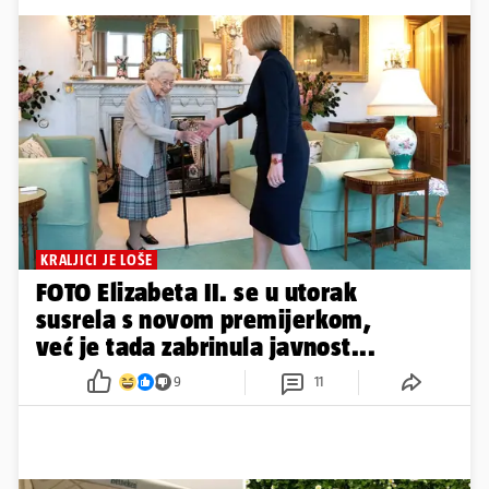
KRALJICI JE LOŠE
FOTO Elizabeta II. se u utorak
susrela s novom premijerkom,
već je tada zabrinula javnost...
9
11