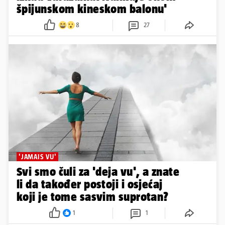
špijunskom kineskom balonu'
8
27
'JAMAIS VU'
Svi smo čuli za 'deja vu', a znate
li da također postoji i osjećaj
koji je tome sasvim suprotan?
1
1