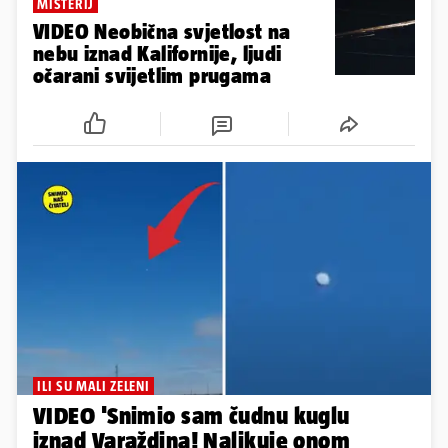
MISTERIJ
VIDEO Neobična svjetlost na
nebu iznad Kalifornije, ljudi
očarani svijetlim prugama
ILI SU MALI ZELENI
VIDEO 'Snimio sam čudnu kuglu
iznad Varaždina! Nalikuje onom