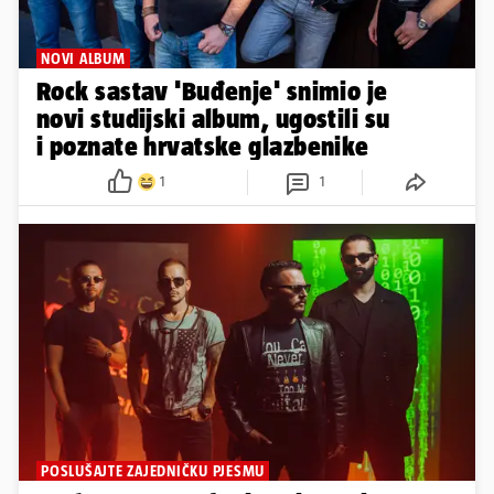
NOVI ALBUM
Rock sastav 'Buđenje' snimio je
novi studijski album, ugostili su
i poznate hrvatske glazbenike
1
1
POSLUŠAJTE ZAJEDNIČKU PJESMU