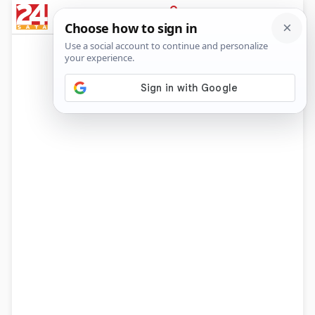
News
Show
Sport
Life&style
Video
Express
PRIJAVA