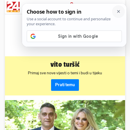
News
Show
Sport
Life&style
Video
Express
PRIJAVA
vito turšić
Primaj sve nove vijesti o temi i budi u tijeku
Prati temu