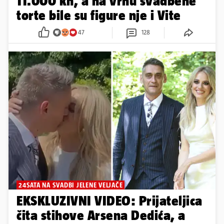
11.000 kn, a na vrhu svadbene
torte bile su figure nje i Vite
47
128
24SATA NA SVADBI JELENE VELJAČE
EKSKLUZIVNI VIDEO: Prijateljica
čita stihove Arsena Dedića, a