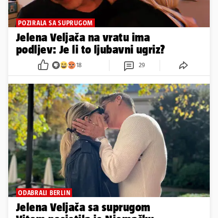
POZIRALA SA SUPRUGOM
Jelena Veljača na vratu ima
podljev: Je li to ljubavni ugriz?
18
29
ODABRALI BERLIN
Jelena Veljača sa suprugom