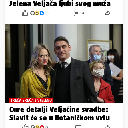
Jelena Veljača ljubi svog muža
96
4
TREĆA SREĆA ZA JELENU
Cure detalji Veljačine svadbe:
Slavit će se u Botaničkom vrtu
22