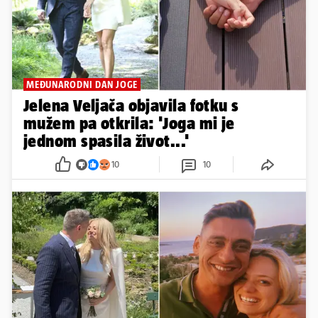
MEĐUNARODNI DAN JOGE
Jelena Veljača objavila fotku s
mužem pa otkrila: 'Joga mi je
jednom spasila život...'
10
10