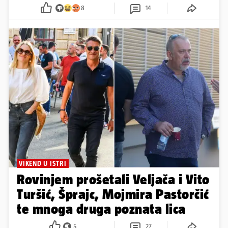
8
14
VIKEND U ISTRI
Rovinjem prošetali Veljača i Vito
Turšić, Šprajc, Mojmira Pastorčić
te mnoga druga poznata lica
5
27