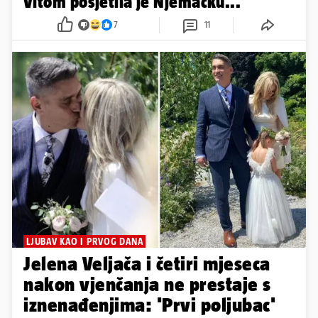
Vitom posjetila je Njemačku...
7
11
LJUBAV KAO I PRVOG DANA
Jelena Veljača i četiri mjeseca
nakon vjenčanja ne prestaje s
iznenađenjima: 'Prvi poljubac'