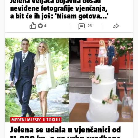
Jelena Veljača objavila dosad
neviđene fotografije vjenčanja,
a bit će ih još: 'Nisam gotova...'
4
26
MEDENI MJESEC U TOKIJU
Jelena se udala u vjenčanici od