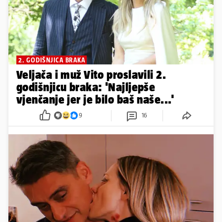
2. GODIŠNJICA BRAKA
Veljača i muž Vito proslavili 2.
godišnjicu braka: 'Najljepše
vjenčanje jer je bilo baš naše...'
9
16