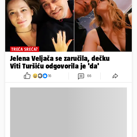
TREĆA SREĆA?
Jelena Veljača se zaručila, dečku
Viti Turšiću odgovorila je 'da'
16
66