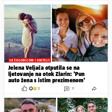
SA ŠOGORICOM I OBITELJI
Jelena Veljača otputila se na
ljetovanje na otok Zlarin: 'Pun
auto žena s istim prezimenom'
12
17