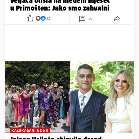
Veljača otišla na medeni mjesec
u Primošten: Jako smo zahvalni
32
56
RAZDRAGANI GOSTI