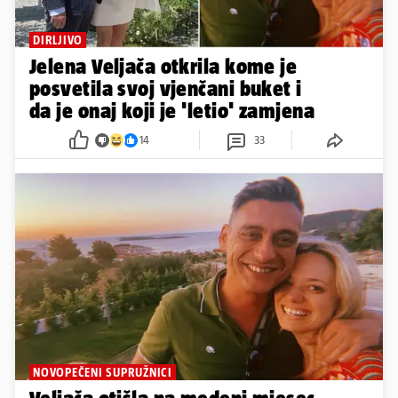
DIRLJIVO
Jelena Veljača otkrila kome je
posvetila svoj vjenčani buket i
da je onaj koji je 'letio' zamjena
14
33
NOVOPEČENI SUPRUŽNICI