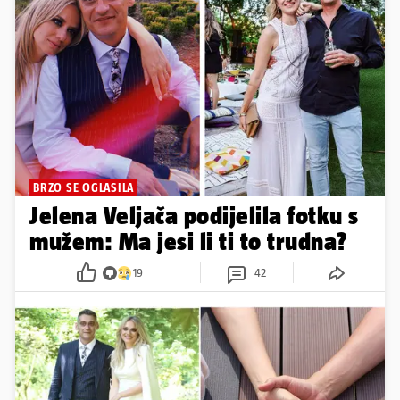
BRZO SE OGLASILA
Jelena Veljača podijelila fotku s
mužem: Ma jesi li ti to trudna?
19
42