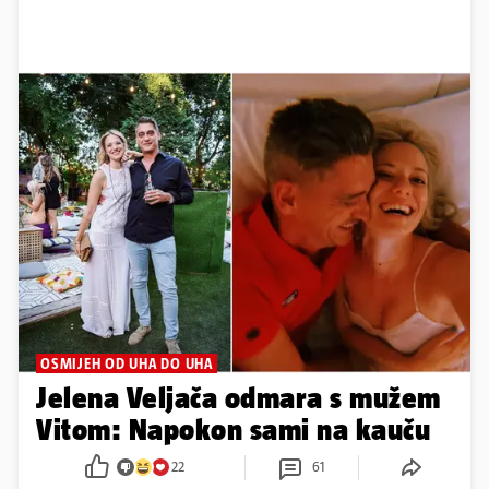
OSMIJEH OD UHA DO UHA
Jelena Veljača odmara s mužem
Vitom: Napokon sami na kauču
22
61