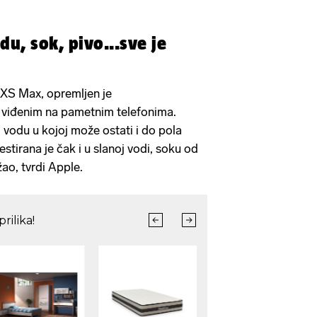
du, sok, pivo...sve je
i XS Max, opremljen je
d viđenim na pametnim telefonima.
i vodu u kojoj može ostati i do pola
stirana je čak i u slanoj vodi, soku od
žao, tvrdi Apple.