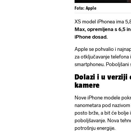
Foto: Apple
XS model iPhonea ima 5,8-
Max, opremljena s 6,5 in
iPhone dosad.
Apple se pohvalio i najna
za otključavanje telefon
smartphoneu. Poboljšani s
Dolazi i u verzij
kamere
Nove iPhone modele pokr
nanometara pod nazivom A1
posto brže, a bit će bolje 
poboljšavanje. Nova tehnol
potrošnju energije.