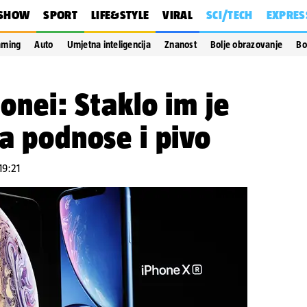
SHOW
SPORT
LIFE&STYLE
VIRAL
SCI/TECH
EXPRES
aming
Auto
Umjetna inteligencija
Znanost
Bolje obrazovanje
Bo
honei: Staklo im je
 a podnose i pivo
 19:21