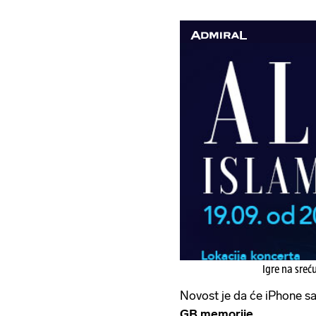
Igre na sreć
Novost je da će iPhone sad
GB memorije.