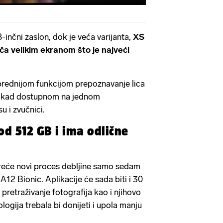
inčni zaslon, dok je veća varijanta,
XS
ča velikim ekranom što je najveći
prednijom funkcijom prepoznavanje lica
a ikad dostupnom na jednom
u i zvučnici.
i od 512 GB i ima odlične
eće novi proces debljine samo sedam
2 Bionic. Aplikacije će sada biti i 30
i pretraživanje fotografija kao i njihovo
ogija trebala bi donijeti i upola manju