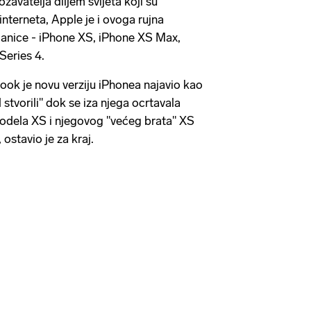
žavatelja diljem svijeta koji su
 interneta, Apple je i ovoga rujna
danice - iPhone XS, iPhone XS Max,
Series 4.
ook je novu verziju iPhonea najavio kao
 stvorili" dok se iza njega ocrtavala
modela XS i njegovog "većeg brata" XS
 ostavio je za kraj.