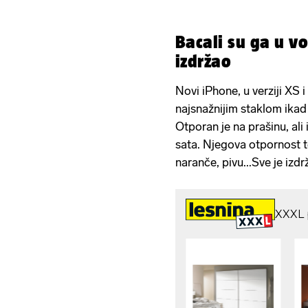
Bacali su ga u vo
izdržao
Novi iPhone, u verziji XS 
najsnažnijim staklom ika
Otporan je na prašinu, ali 
sata. Njegova otpornost te
naranče, pivu...Sve je izdr