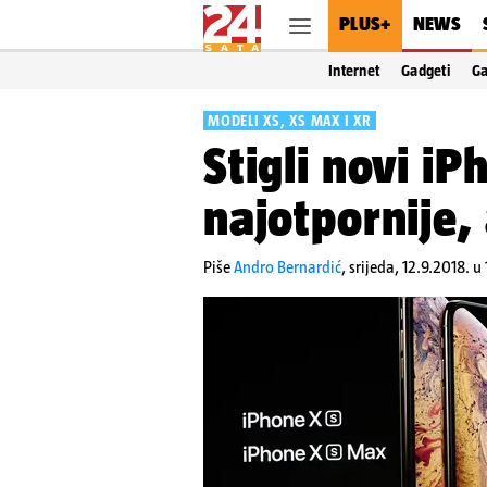
PLUS+
NEWS
Internet
Gadgeti
G
MODELI XS, XS MAX I XR
Stigli novi iP
najotpornije,
Piše
Andro Bernardić
,
srijeda, 12.9.2018. u