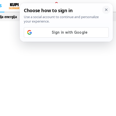
S
PRIJAVA
lja energija
Vidi još…