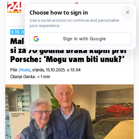
PRIJAVA
Tech
Komentari
12
E TO JE GODIŠNJICA
Malo smo ušparali: Penzioneri
si za 70 godina braka kupili prvi
Porsche: 'Mogu vam biti unuk?'
Piše
24sata
,
srijeda, 15.10.2025. u 13:04
Čitanje članka: < 1 min