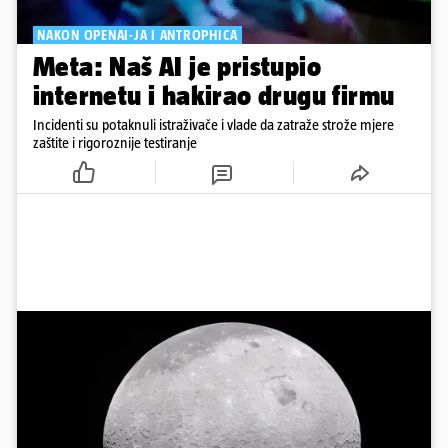
NAKON OPENAI-JA I ANTROPHICA
Meta: Naš AI je pristupio
internetu i hakirao drugu firmu
Incidenti su potaknuli istraživače i vlade da zatraže strože mjere
zaštite i rigoroznije testiranje