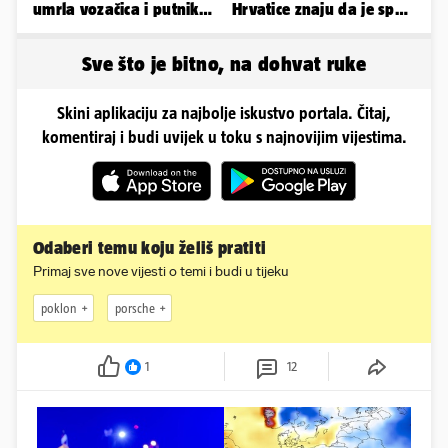
umrla vozačica i putnik,
Hrvatice znaju da je spas
auto se u sudaru
u minijaturnom bikiniju
prepolovio
Sve što je bitno, na dohvat ruke
Skini aplikaciju za najbolje iskustvo portala. Čitaj,
komentiraj i budi uvijek u toku s najnovijim vijestima.
Odaberi temu koju želiš pratiti
Primaj sve nove vijesti o temi i budi u tijeku
poklon
porsche
1
12