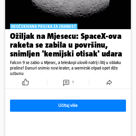
NEOČEKIVANA PRILIKA ZA ZNANOST
Ožiljak na Mjesecu: SpaceX-ova
raketa se zabila u površinu,
snimljen 'kemijski otisak' udara
Falcon 9 se zabio u Mjesec, a teleskopi ulovili natrij i litij u oblaku
prašine! Danuri snimio novi krater, a svemirski otpad opet diže
uzbunu
1
Učitaj više