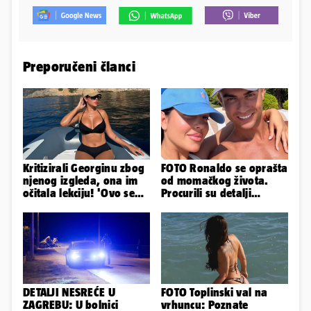
Preporučeni članci
Kritizirali Georginu zbog
FOTO Ronaldo se oprašta
njenog izgleda, ona im
od momačkog života.
očitala lekciju! 'Ovo se
Procurili su detalji
događa svakog ljeta...'
glamuroznog vjenčanja
DETALJI NESREĆE U
FOTO Toplinski val na
ZAGREBU: U bolnici
vrhuncu: Poznate