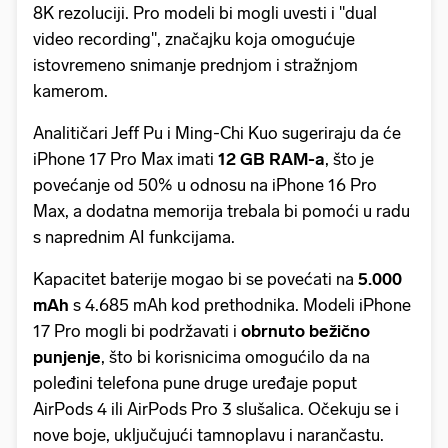
8K rezoluciji. Pro modeli bi mogli uvesti i "dual
video recording", značajku koja omogućuje
istovremeno snimanje prednjom i stražnjom
kamerom.
Analitičari Jeff Pu i Ming-Chi Kuo sugeriraju da će
iPhone 17 Pro Max imati
12 GB RAM-a
, što je
povećanje od 50% u odnosu na iPhone 16 Pro
Max, a dodatna memorija trebala bi pomoći u radu
s naprednim AI funkcijama.
Kapacitet baterije mogao bi se povećati na
5.000
mAh
s 4.685 mAh kod prethodnika. Modeli iPhone
17 Pro mogli bi podržavati i
obrnuto bežično
punjenje
, što bi korisnicima omogućilo da na
poleđini telefona pune druge uređaje poput
AirPods 4 ili AirPods Pro 3 slušalica. Očekuju se i
nove boje, uključujući tamnoplavu i narančastu.