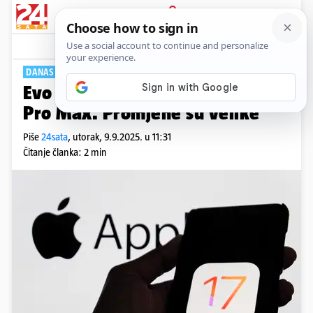
PRIJAVA
Tech
Komentari
26
DANAS PREDSTAVLJANJE
Evo što donosi novi iPhone 17
Pro Max. Promjene su velike
Piše
24sata
,
utorak, 9.9.2025. u 11:31
Čitanje članka: 2 min