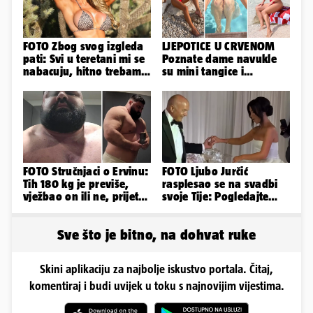
FOTO Zbog svog izgleda
LJEPOTICE U CRVENOM
pati: Svi u teretani mi se
Poznate dame navukle
nabacuju, hitno trebam
su mini tangice i
tjelohranitelja!
grudnjake pa istaknule
obline
FOTO Stručnjaci o Ervinu:
FOTO Ljubo Jurčić
Tih 180 kg je previše,
rasplesao se na svadbi
vježbao on ili ne, prijete
svoje Tije: Pogledajte
mu mnoge komplikacije
kako je izgledalo
vjenčanje...
Sve što je bitno, na dohvat ruke
Skini aplikaciju za najbolje iskustvo portala. Čitaj,
komentiraj i budi uvijek u toku s najnovijim vijestima.