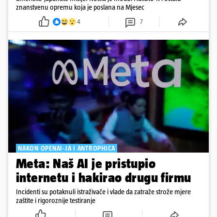
znanstvenu opremu koja je poslana na Mjesec
4
7
NAKON OPENAI-JA I ANTROPHICA
Meta: Naš AI je pristupio
internetu i hakirao drugu firmu
Incidenti su potaknuli istraživače i vlade da zatraže strože mjere
zaštite i rigoroznije testiranje