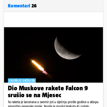
Komentari
26
GROBLJE SATELITA
Dio Muskove rakete Falcon 9
srušio se na Mjesec
Ta raketa je lansirana u svemir još u siječnju prošle godine u sklopu
američko-japanske misije. Nosila je modul Hakuto-R i ostalu