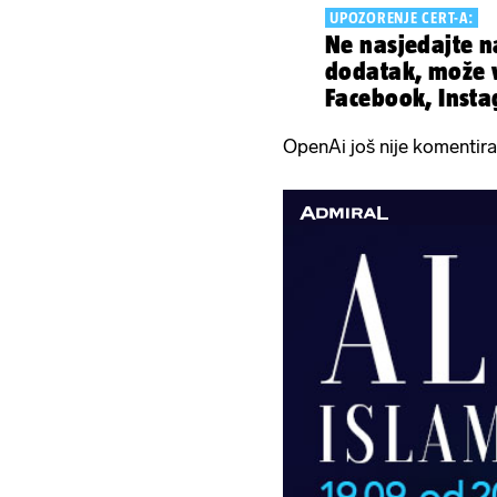
UPOZORENJE CERT-A:
Ne nasjedajte n
dodatak, može 
Facebook, Inst
WhatsApp
OpenAi još nije komentirao