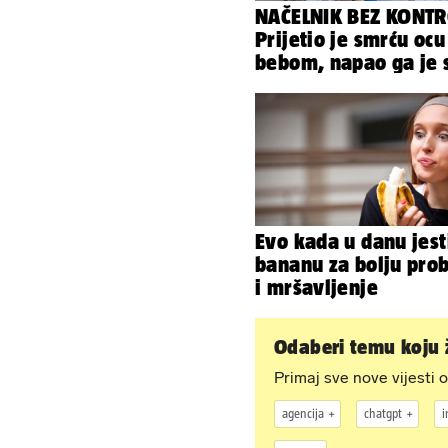
NAČELNIK BEZ KONTR
Prijetio je smrću ocu
bebom, napao ga je 
svoja dva sina!
Evo kada u danu jest
bananu za bolju pro
i mršavljenje
Odaberi temu koju ž
Primaj sve nove vijesti o
agencija
chatgpt
i