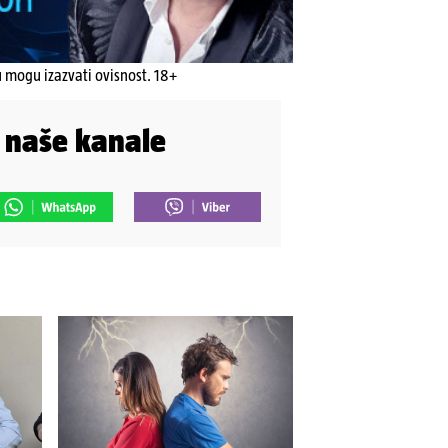
u mogu izazvati ovisnost. 18+
i naše kanale