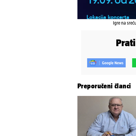
Igre na sreć
Prat
Preporučeni članci