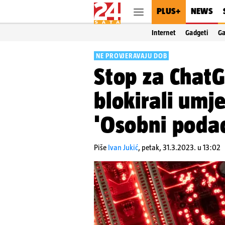
PLUS+
NEWS
Internet
Gadgeti
G
NE PROVJERAVAJU DOB
Stop za ChatGP
blokirali umje
'Osobni podac
Piše
Ivan Jukić
,
petak, 31.3.2023. u 13:02