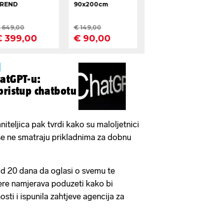
atGPT-u:
pristup chatbotu
iteljica pak tvrdi kako su maloljetnici
se ne smatraju prikladnima za dobnu
od 20 dana da oglasi o svemu te
jere namjerava poduzeti kako bi
osti i ispunila zahtjeve agencija za