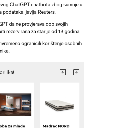
jevog ChatGPT chatbota zbog sumnje u
ja podataka, javlja Reuters.
GPT da ne provjerava dob svojih
biti rezervirana za starije od 13 godina.
rivremeno ograničili korištenje osobnih
nika.