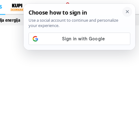
S
PRIJAVA
lja energija
Vidi još…