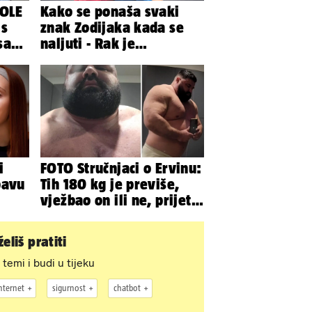
OLE
Kako se ponaša svaki
 s
znak Zodijaka kada se
sa
naljuti - Rak je
agresivan, a Vaga brzo
oprašta
i
FOTO Stručnjaci o Ervinu:
bavu
Tih 180 kg je previše,
vježbao on ili ne, prijete
mu mnoge komplikacije
eliš pratiti
 temi i budi u tijeku
nternet
sigurnost
chatbot