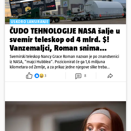
USKORO LANSIRANJE
ČUDO TEHNOLOGIJE NASA šalje u
svemir teleskop od 4 mlrd. $!
Vanzemaljci, Roman snima...
Svemirski teleskop Nancy Grace Roman nazvan je po znanstvenici
iz NASA, "majci Hubblea". Pozicionirat će ga 1,6 milijuna
kilometara od Zemlje, a za prikaz jedne njegove slike treba
500.000 4K televizora
3
8