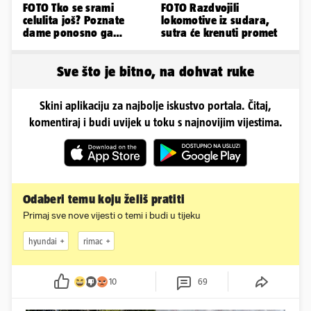
FOTO Tko se srami
FOTO Razdvojili
celulita još? Poznate
lokomotive iz sudara,
dame ponosno ga
sutra će krenuti promet
pokazuju pa slave svoje
obline
Sve što je bitno, na dohvat ruke
Skini aplikaciju za najbolje iskustvo portala. Čitaj,
komentiraj i budi uvijek u toku s najnovijim vijestima.
Odaberi temu koju želiš pratiti
Primaj sve nove vijesti o temi i budi u tijeku
hyundai
rimac
10
69