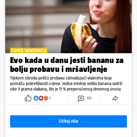
SUPER NAMIRNICA
Evo kada u danu jesti bananu za
bolju probavu i mršavljenje
Tijekom obroka potiču probavu zahvaljujući vlaknima koja
pomažu pokretljivosti crijeva. Jedna srednje velika banana sadrži
oko 3 grama vlakana, što je 11 % preporučenog dnevnog unosa
3
69
Učitaj više