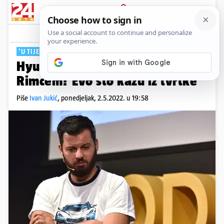
PRIJAVA
Tech
Komentari
69
'U TIJEKU DVA PROJEKTA'
Hyundai prekida sve poslove s
Rimcem? Evo što kažu iz tvrtke
Piše
Ivan Jukić
,
ponedjeljak, 2.5.2022. u 19:58