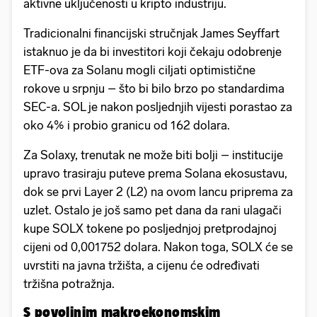
aktivne uključenosti u kripto industriju.
Tradicionalni financijski stručnjak James Seyffart
istaknuo je da bi investitori koji čekaju odobrenje
ETF-ova za Solanu mogli ciljati optimistične
rokove u srpnju – što bi bilo brzo po standardima
SEC-a. SOL je nakon posljednjih vijesti porastao za
oko 4% i probio granicu od 162 dolara.
Za Solaxy, trenutak ne može biti bolji – institucije
upravo trasiraju puteve prema Solana ekosustavu,
dok se prvi Layer 2 (L2) na ovom lancu priprema za
uzlet. Ostalo je još samo pet dana da rani ulagači
kupe SOLX tokene po posljednjoj pretprodajnoj
cijeni od 0,001752 dolara. Nakon toga, SOLX će se
uvrstiti na javna tržišta, a cijenu će određivati
tržišna potražnja.
S povoljnim makroekonomskim