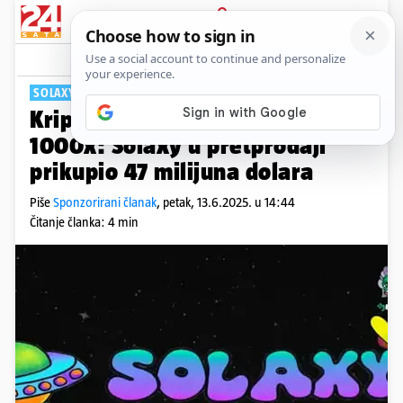
PRIJAVA
Tech
SOLAXY
Kriptovaluta koja će porasti
1000x: Solaxy u pretprodaji
prikupio 47 milijuna dolara
Piše
Sponzorirani članak
,
petak, 13.6.2025. u 14:44
Čitanje članka: 4 min