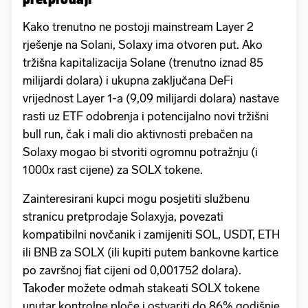
Kako trenutno ne postoji mainstream Layer 2
rješenje na Solani, Solaxy ima otvoren put. Ako
tržišna kapitalizacija Solane (trenutno iznad 85
milijardi dolara) i ukupna zaključana DeFi
vrijednost Layer 1-a (9,09 milijardi dolara) nastave
rasti uz ETF odobrenja i potencijalno novi tržišni
bull run, čak i mali dio aktivnosti prebačen na
Solaxy mogao bi stvoriti ogromnu potražnju (i
1000x rast cijene) za SOLX tokene.
Zainteresirani kupci mogu posjetiti službenu
stranicu pretprodaje Solaxyja, povezati
kompatibilni novčanik i zamijeniti SOL, USDT, ETH
ili BNB za SOLX (ili kupiti putem bankovne kartice
po završnoj fiat cijeni od 0,001752 dolara).
Također možete odmah stakeati SOLX tokene
unutar kontrolne ploče i ostvariti do 86% godišnje