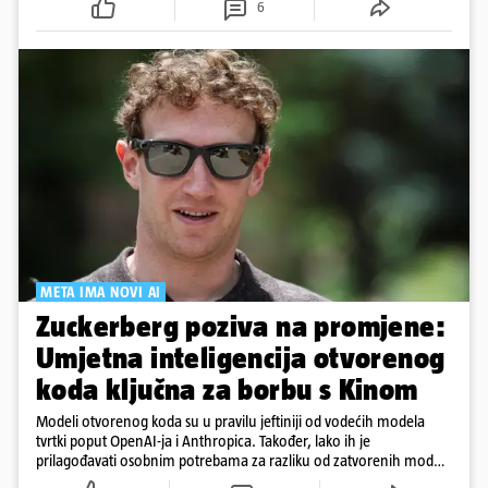
6
META IMA NOVI AI
Zuckerberg poziva na promjene:
Umjetna inteligencija otvorenog
koda ključna za borbu s Kinom
Modeli otvorenog koda su u pravilu jeftiniji od vodećih modela
tvrtki poput OpenAI-ja i Anthropica. Također, lako ih je
prilagođavati osobnim potrebama za razliku od zatvorenih modela
koje tvrtke u potpunosti drže pod svojom kontrolom.