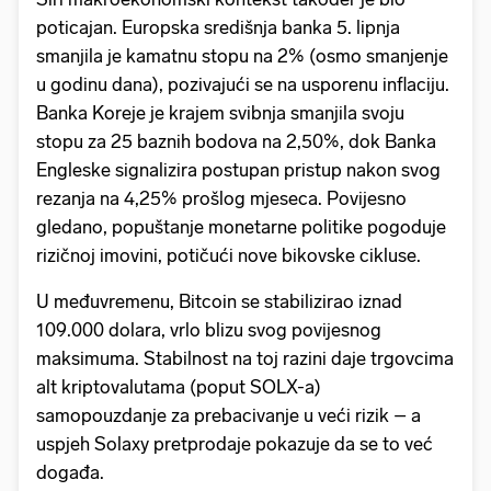
poticajan. Europska središnja banka 5. lipnja
smanjila je kamatnu stopu na 2% (osmo smanjenje
u godinu dana), pozivajući se na usporenu inflaciju.
Banka Koreje je krajem svibnja smanjila svoju
stopu za 25 baznih bodova na 2,50%, dok Banka
Engleske signalizira postupan pristup nakon svog
rezanja na 4,25% prošlog mjeseca. Povijesno
gledano, popuštanje monetarne politike pogoduje
rizičnoj imovini, potičući nove bikovske cikluse.
U međuvremenu, Bitcoin se stabilizirao iznad
109.000 dolara, vrlo blizu svog povijesnog
maksimuma. Stabilnost na toj razini daje trgovcima
alt kriptovalutama (poput SOLX-a)
samopouzdanje za prebacivanje u veći rizik – a
uspjeh Solaxy pretprodaje pokazuje da se to već
događa.