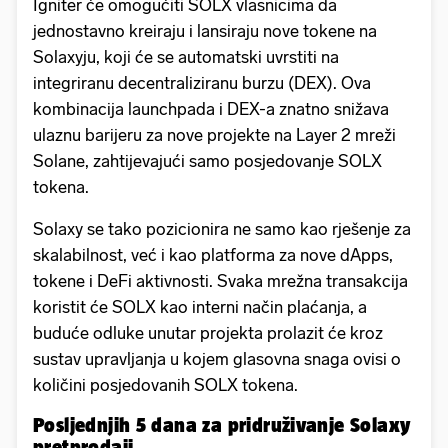
Igniter će omogućiti SOLX vlasnicima da
jednostavno kreiraju i lansiraju nove tokene na
Solaxyju, koji će se automatski uvrstiti na
integriranu decentraliziranu burzu (DEX). Ova
kombinacija launchpada i DEX-a znatno snižava
ulaznu barijeru za nove projekte na Layer 2 mreži
Solane, zahtijevajući samo posjedovanje SOLX
tokena.
Solaxy se tako pozicionira ne samo kao rješenje za
skalabilnost, već i kao platforma za nove dApps,
tokene i DeFi aktivnosti. Svaka mrežna transakcija
koristit će SOLX kao interni način plaćanja, a
buduće odluke unutar projekta prolazit će kroz
sustav upravljanja u kojem glasovna snaga ovisi o
količini posjedovanih SOLX tokena.
Posljednjih 5 dana za pridruživanje Solaxy
pretprodaji