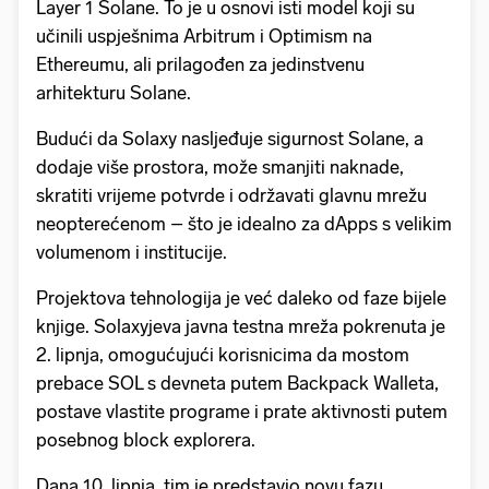
Layer 1 Solane. To je u osnovi isti model koji su
učinili uspješnima Arbitrum i Optimism na
Ethereumu, ali prilagođen za jedinstvenu
arhitekturu Solane.
Budući da Solaxy nasljeđuje sigurnost Solane, a
dodaje više prostora, može smanjiti naknade,
skratiti vrijeme potvrde i održavati glavnu mrežu
neopterećenom – što je idealno za dApps s velikim
volumenom i institucije.
Projektova tehnologija je već daleko od faze bijele
knjige. Solaxyjeva javna testna mreža pokrenuta je
2. lipnja, omogućujući korisnicima da mostom
prebace SOL s devneta putem Backpack Walleta,
postave vlastite programe i prate aktivnosti putem
posebnog block explorera.
Dana 10. lipnja, tim je predstavio novu fazu