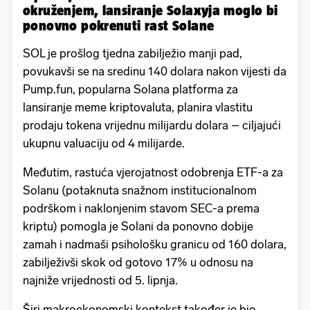
okruženjem, lansiranje Solaxyja moglo bi
ponovno pokrenuti rast Solane
SOL je prošlog tjedna zabilježio manji pad,
povukavši se na sredinu 140 dolara nakon vijesti da
Pump.fun, popularna Solana platforma za
lansiranje meme kriptovaluta, planira vlastitu
prodaju tokena vrijednu milijardu dolara – ciljajući
ukupnu valuaciju od 4 milijarde.
Međutim, rastuća vjerojatnost odobrenja ETF-a za
Solanu (potaknuta snažnom institucionalnom
podrškom i naklonjenim stavom SEC-a prema
kriptu) pomogla je Solani da ponovno dobije
zamah i nadmaši psihološku granicu od 160 dolara,
zabilježivši skok od gotovo 17% u odnosu na
najniže vrijednosti od 5. lipnja.
Širi makroekonomski kontekst također je bio