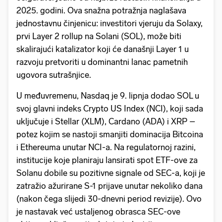
2025. godini. Ova snažna potražnja naglašava
jednostavnu činjenicu: investitori vjeruju da Solaxy,
prvi Layer 2 rollup na Solani (SOL), može biti
skalirajući katalizator koji će današnji Layer 1 u
razvoju pretvoriti u dominantni lanac pametnih
ugovora sutrašnjice.
U međuvremenu, Nasdaq je 9. lipnja dodao SOL u
svoj glavni indeks Crypto US Index (NCI), koji sada
uključuje i Stellar (XLM), Cardano (ADA) i XRP –
potez kojim se nastoji smanjiti dominacija Bitcoina
i Ethereuma unutar NCI-a. Na regulatornoj razini,
institucije koje planiraju lansirati spot ETF-ove za
Solanu dobile su pozitivne signale od SEC-a, koji je
zatražio ažurirane S-1 prijave unutar nekoliko dana
(nakon čega slijedi 30-dnevni period revizije). Ovo
je nastavak već ustaljenog obrasca SEC-ove