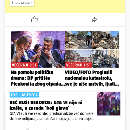
kriptovaluta
JOŠ 3 MJESECA
VEĆ RUŠI REKORDE: GTA VI nije ni
izašla, a zarada 'boli glava'
GTA VI ruši sve rekorde: prednarudžbe već donijele
stotine milijuna, a analitičari najavljuju lansiranje
vrijedno i do 5,2 milijarde dolara