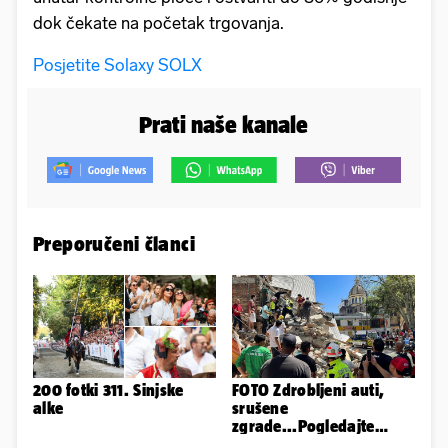
dok čekate na početak trgovanja.
Posjetite Solaxy SOLX
Prati naše kanale
Preporučeni članci
200 fotki 311. Sinjske
FOTO Zdrobljeni auti,
alke
srušene
zgrade...Pogledajte
prizore nakon potresa u