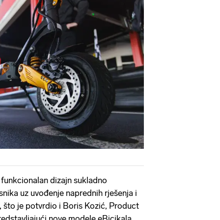
 funkcionalan dizajn sukladno
nika uz uvođenje naprednih rješenja i
, što je potvrdio i Boris Kozić, Product
edstavljajući nove modele eBicikala.