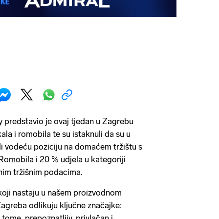
 predstavio je ovaj tjedan u Zagrebu
kala i romobila te su istaknuli da su u
i vodeću poziciju na domaćem tržištu s
Romobila i 20 % udjela u kategoriji
nim tržišnim podacima.
koji nastaju u našem proizvodnom
agreba odlikuju ključne značajke:
 k tome, prepoznatljiv, privlačan i