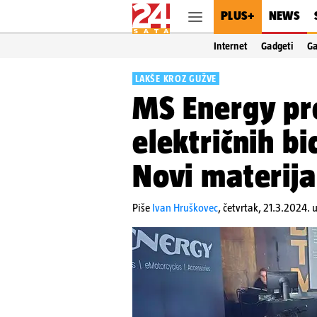
PLUS+
NEWS
Internet
Gadgeti
G
LAKŠE KROZ GUŽVE
MS Energy pre
električnih bi
Novi materijal
Piše
Ivan Hruškovec
,
četvrtak, 21.3.2024. 