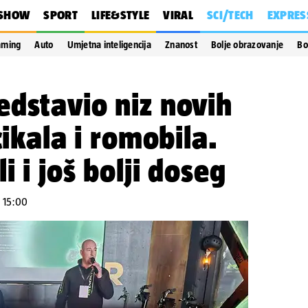
SHOW
SPORT
LIFE&STYLE
VIRAL
SCI/TECH
EXPRES
aming
Auto
Umjetna inteligencija
Znanost
Bolje obrazovanje
Bo
dstavio niz novih
cikala i romobila.
i i još bolji doseg
u 15:00