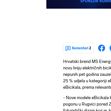
Komentari
2
Hrvatski brend MS Energy
novu liniju električnih bici
nepunih pet godina zauzel
25 % udjela u kategoriji e
eBicikala, prema relevant
- Nove modele eBicikala 
pogonu u Rugvici pored Z
futuristički dizajn koji je,