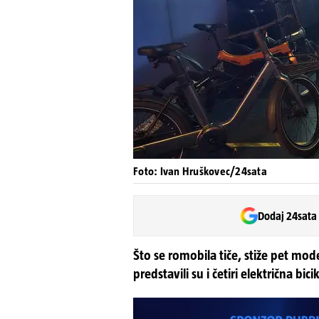
Foto: Ivan Hruškovec/24sata
Dodaj 24sata
Što se romobila tiče, stiže pet mode
predstavili su i četiri električna bici