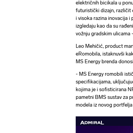
električnih bicikala u po
futuristički dizajn, različi
i visoka razina inovacija i
izgledaju kao da su rađeni
vožnju gradskim ulicama -
Leo Mehičić, product mana
eRomobila, istaknuvši ka
MS Energy brenda donosi 
- MS Energy romobili ist
specifikacijama, uključu
kojima je i sofisticirana
pametni BMS sustav za pr
modela iz novog portfelja 